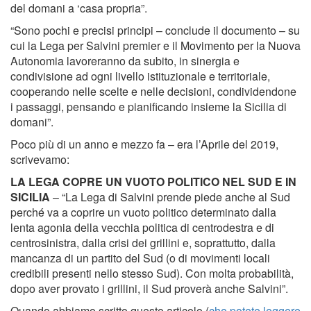
del domani a ‘casa propria”.
“Sono pochi e precisi principi – conclude il documento – su
cui la Lega per Salvini premier e il Movimento per la Nuova
Autonomia lavoreranno da subito, in sinergia e
condivisione ad ogni livello istituzionale e territoriale,
cooperando nelle scelte e nelle decisioni, condividendone
i passaggi, pensando e pianificando insieme la Sicilia di
domani”.
Poco più di un anno e mezzo fa – era l’Aprile del 2019,
scrivevamo:
LA LEGA COPRE UN VUOTO POLITICO NEL SUD E IN
SICILIA
– “La Lega di Salvini prende piede anche al Sud
perché va a coprire un vuoto politico determinato dalla
lenta agonia della vecchia politica di centrodestra e di
centrosinistra, dalla crisi dei grillini e, soprattutto, dalla
mancanza di un partito del Sud (o di movimenti locali
credibili presenti nello stesso Sud). Con molta probabilità,
dopo aver provato i grillini, il Sud proverà anche Salvini”.
Quando abbiamo scritto questo articolo (
che potete leggere