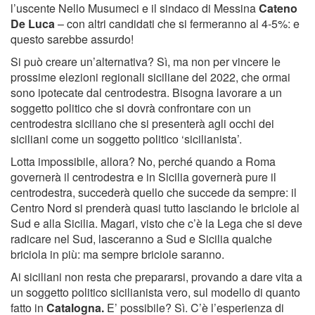
l’uscente Nello Musumeci e il sindaco di Messina
Cateno
De Luca
– con altri candidati che si fermeranno al 4-5%: e
questo sarebbe assurdo!
Si può creare un’alternativa? Sì, ma non per vincere le
prossime elezioni regionali siciliane del 2022, che ormai
sono ipotecate dal centrodestra. Bisogna lavorare a un
soggetto politico che si dovrà confrontare con un
centrodestra siciliano che si presenterà agli occhi dei
siciliani come un soggetto politico ‘sicilianista’.
Lotta impossibile, allora? No, perché quando a Roma
governerà il centrodestra e in Sicilia governerà pure il
centrodestra, succederà quello che succede da sempre: il
Centro Nord si prenderà quasi tutto lasciando le briciole al
Sud e alla Sicilia. Magari, visto che c’è la Lega che si deve
radicare nel Sud, lasceranno a Sud e Sicilia qualche
briciola in più: ma sempre briciole saranno.
Ai siciliani non resta che prepararsi, provando a dare vita a
un soggetto politico sicilianista vero, sul modello di quanto
fatto in
Catalogna.
E’ possibile? Sì. C’è l’esperienza di