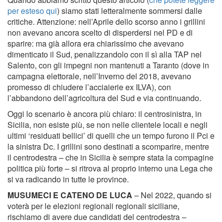
per esteso qui
) siamo stati letteralmente sommersi dalle
critiche. Attenzione: nell’Aprile dello scorso anno i grillini
non avevano ancora scelto di disperdersi nel PD e di
sparire: ma già allora era chiarissimo che avevano
dimenticato il Sud, penalizzandolo con il sì alla TAP nel
Salento, con gli impegni non mantenuti a Taranto (dove in
campagna elettorale, nell’Inverno del 2018, avevano
promesso di chiudere l’acciaierie ex ILVA), con
l’abbandono dell’agricoltura del Sud e via continuando.
Oggi lo scenario è ancora più chiaro: il centrosinistra, in
Sicilia, non esiste più, se non nelle clientele locali e negli
ultimi ‘residuati bellici’ di quelli che un tempo furono il Pci e
la sinistra Dc. I grillini sono destinati a scomparire, mentre
il centrodestra – che in Sicilia è sempre stata la compagine
politica più forte – si ritrova al proprio interno una Lega che
si va radicando in tutte le province.
MUSUMECI E CATENO DE LUCA
– Nel 2022, quando si
voterà per le elezioni regionali regionali siciliane,
rischiamo di avere due candidati del centrodestra –