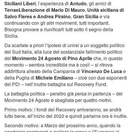
Siciliani Liberi
, l’esperienza di
Antudo
, gli amici di
TerraeLiberazione di Mario Di Mauro
,
Unità siciliana di
Salvo Fleres e Andrea Piraino
,
Gran Sicilia
e via
continuando con gli altri movimenti, tutti importanti.
Bisogna provare a riunificarli tutti sotto il segno della
Sicilia.
Da scartate a priori l’ipotesi di unirsi a un soggetto politico
del Sud Italia, alla luce del sostanziale fallimento politico
del
Movimento 24 Agosto di Pino Aprile
che, in questo
momento – sembra incredibile ma è così! – si ritrova
addirittura alleato della Campania di
Vincenzo De Luca
e
della Puglia di
Michele Emiliano
– cioè con due esponenti
del PD! – nell’inutile battaglia sul Recovery Fund.
La battaglia politica – peraltro già persa in partenza – del
Movimento 24 Agosto è sbagliata per quattro motivi.
Primo motivo: i fondi del Recovery arriveranno, se andrà
tutto bene, all’inizio del 2022 e quindi parlarne ora è inutile.
Secondo motivo: a Marzo del prossimo anno, quando la
pandemia comincerà a mollare la presa e l’Eurozona si