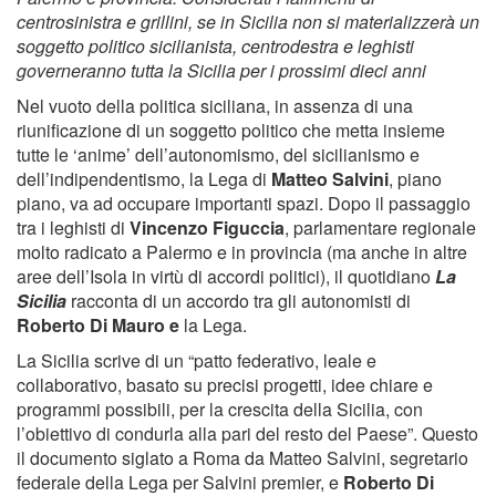
centrosinistra e grillini, se in Sicilia non si materializzerà un
soggetto politico sicilianista, centrodestra e leghisti
governeranno tutta la Sicilia per i prossimi dieci anni
Nel vuoto della politica siciliana, in assenza di una
riunificazione di un soggetto politico che metta insieme
tutte le ‘anime’ dell’autonomismo, del sicilianismo e
dell’indipendentismo, la Lega di
Matteo Salvini
, piano
piano, va ad occupare importanti spazi. Dopo il passaggio
tra i leghisti di
Vincenzo Figuccia
, parlamentare regionale
molto radicato a Palermo e in provincia (ma anche in altre
aree dell’Isola in virtù di accordi politici), il quotidiano
La
Sicilia
racconta di un accordo tra gli autonomisti di
Roberto Di Mauro e
la Lega.
La Sicilia scrive di un “patto federativo, leale e
collaborativo, basato su precisi progetti, idee chiare e
programmi possibili, per la crescita della Sicilia, con
l’obiettivo di condurla alla pari del resto del Paese”. Questo
il documento siglato a Roma da Matteo Salvini, segretario
federale della Lega per Salvini premier, e
Roberto Di