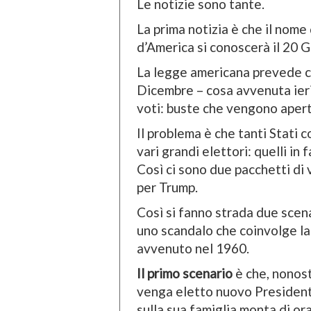
Le notizie sono tante.
La prima notizia è che il nome
d’America si conoscerà il 20 
La legge americana prevede che
Dicembre – cosa avvenuta ieri
voti: buste che vengono apert
Il problema è che tanti Stati co
vari grandi elettori: quelli in 
Così ci sono due pacchetti di
per Trump.
Così si fanno strada due scena
uno scandalo che coinvolge la 
avvenuto nel 1960.
Il primo scenario
è che, nonost
venga eletto nuovo Presidente
sulla sua famiglia monta di or