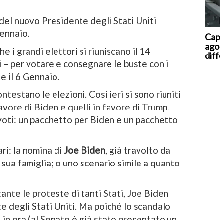
 del nuovo Presidente degli Stati Uniti
Gennaio.
Caps
ago
 i grandi elettori si riuniscano il 14
dif
 – per votare e consegnare le buste con i
e il 6 Gennaio.
ntestano le elezioni. Così ieri si sono riuniti
favore di Biden e quelli in favore di Trump.
 voti: un pacchetto per Biden e un pacchetto
ri: la nomina di
Joe Biden
, già travolto da
sua famiglia; o uno scenario simile a quanto
ante le proteste di tanti Stati, Joe Biden
 degli Stati Uniti. Ma poiché lo scandalo
a in ora (al Senato è già stato presentato un