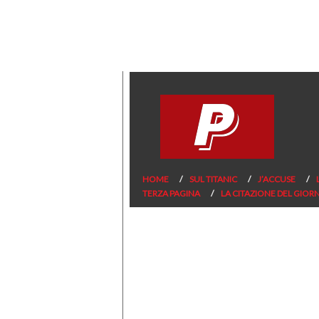
HOME
SUL TITANIC
J’ACCUSE
TERZA PAGINA
LA CITAZIONE DEL GIOR