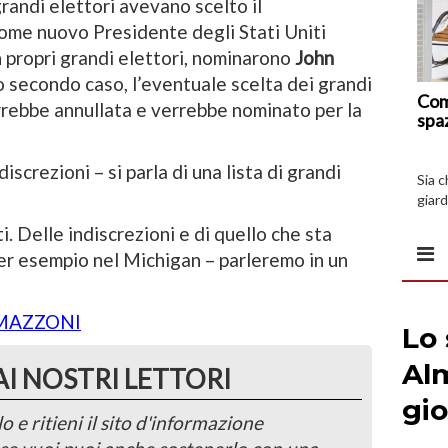
randi elettori avevano scelto il
ome nuovo Presidente degli Stati Uniti
on propri grandi elettori, nominarono
John
o secondo caso, l’eventuale scelta dei grandi
Com
errebbe annullata e verrebbe nominato per la
spa
iscrezioni – si parla di una lista di grandi
Sia 
giard
spazi
. Delle indiscrezioni e di quello che sta
per esempio nel Michigan – parleremo in un
 MAZZONI
AI NOSTRI LETTORI
o e ritieni il sito d'informazione