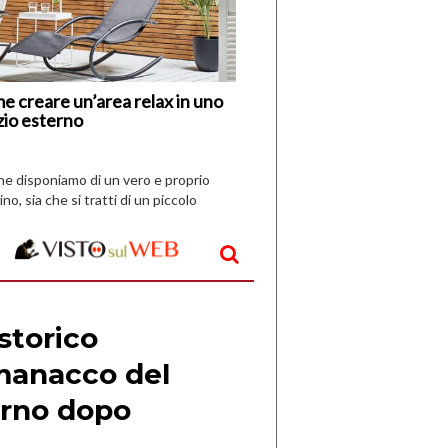
Nuovi
Vespri
e creare un’area relax in uno
zio esterno
che disponiamo di un vero e proprio
ino, sia che si tratti di un piccolo
o all’aperto, l’idea è […]