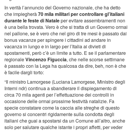
In verità l’annuncio del Governo nazionale, che ha detto
che impiegherà
70 mila militari per controllare gl’italiani
durante le feste di Natale
per evitare assembramenti non
è una bella trovata. Vero è che si tratta di un Governo ormai
nel pallone, se è vero che nel giro di tre mesi è passato dai
bonus vacanze per spingere i cittadini ad andare in
vacanza in lungo e in largo per l’Italia ai divieti di
spostamenti, però c’è un limite a tutto. E se il parlamentare
regionale
Vincenzo Figuccia
, che nelle scorse settimane
è passato con la Lega ha qualcosa da dire, beh, non è che
è facile dargli torto:
“Il ministro Lamorgese (Luciana Lamorgese, Ministro degli
Interni ndr) continua a sbandierare il dispiegamento di
circa 70 mila agenti per l’effettuazione dei controlli in
occasione delle ormai prossime festività natalizie. Fa
specie constatare come la caccia alle streghe di questo
governo si concentri rigidamente sulla condotta degli
italiani che guai a spostarsi da un Comune all’altro, anche
solo per salutare qualche istante i propri affetti, per veder