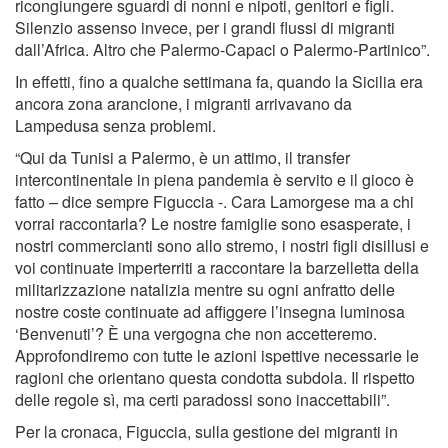
ricongiungere sguardi di nonni e nipoti, genitori e figli.
Silenzio assenso invece, per i grandi flussi di migranti
dall’Africa. Altro che Palermo-Capaci o Palermo-Partinico”.
In effetti, fino a qualche settimana fa, quando la Sicilia era
ancora zona arancione, i migranti arrivavano da
Lampedusa senza problemi.
“Qui da Tunisi a Palermo, è un attimo, il transfer
intercontinentale in piena pandemia è servito e il gioco è
fatto – dice sempre Figuccia -. Cara Lamorgese ma a chi
vorrai raccontarla? Le nostre famiglie sono esasperate, i
nostri commercianti sono allo stremo, i nostri figli disillusi e
voi continuate imperterriti a raccontare la barzelletta della
militarizzazione natalizia mentre su ogni anfratto delle
nostre coste continuate ad affiggere l’insegna luminosa
‘Benvenuti’? È una vergogna che non accetteremo.
Approfondiremo con tutte le azioni ispettive necessarie le
ragioni che orientano questa condotta subdola. Il rispetto
delle regole sì, ma certi paradossi sono inaccettabili”.
Per la cronaca, Figuccia, sulla gestione dei migranti in