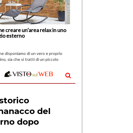
Nuovi
Vespri
e creare un’area relax in uno
zio esterno
che disponiamo di un vero e proprio
ino, sia che si tratti di un piccolo
o all’aperto, l’idea è […]