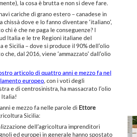
mente), la cosa è brutta e non si deve fare.
o navi cariche di grano estero – canadese in
da chissà dove e lo fanno diventare ‘italiano’,
nto chi è che ne paga le conseguenze? I
d Italia e le tre Regioni italiane del
 e Sicilia – dove si produce il 90% dell’olio
to che, dal 2016, viene ‘ammazzato’ dall’olio
stro articolo di quattro anni e mezzo fa nel
arlamento europeo
, con i voti degli
ra e di centrosinistra, ha massacrato l’olio
Italia!
nni e mezzo fa nelle parole di
Ettore
coltura Sicilia:
alizzazione dell’agricoltura imprenditori
spagnoli ed europei in generale hanno spostato