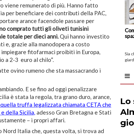
aro viene remunerato di più. Hanno fatto
ia per beneficiare dei contributi della PAC,
mportare arance facendole passare per
o comprato tutti gli oliveti tunisini
Com
spa
le totale per dieci anni.
Qui hanno investito
ti e, grazie alla manodopera a costo
i impiegare fitofarmaci proibiti in Europa,
Sia 
o a 2-3 euro al chilo”.
giard
spazi
latte ovino rumeno che sta massacrando i
cambiando. E se fino ad oggi penalizzare
cilia è stata la regola, tra grano duro, arance,
 quella truffa legalizzata chiamata CETA che
e della Sicilia,
adesso Gran Bretagna e Stati
ustamente – i propri affari.
 Nord Italia che, questa volta, si trova ad