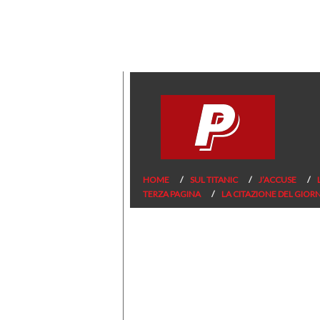
HOME
SUL TITANIC
J’ACCUSE
TERZA PAGINA
LA CITAZIONE DEL GIOR