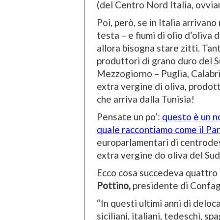
(del Centro Nord Italia, ovvia
Poi, però, se in Italia arrivan
testa – e fiumi di olio d’oliva 
allora bisogna stare zitti. Ta
produttori di grano duro del Su
Mezzogiorno – Puglia, Calabria
extra vergine di oliva, prodot
che arriva dalla Tunisia!
Pensate un po’:
questo è un no
quale raccontiamo come il P
europarlamentari di centrodest
extra vergine do oliva del Sud 
Ecco cosa succedeva quattro a
Pottino,
presidente di Confagri
“In questi ultimi anni di deloc
siciliani, italiani, tedeschi, 