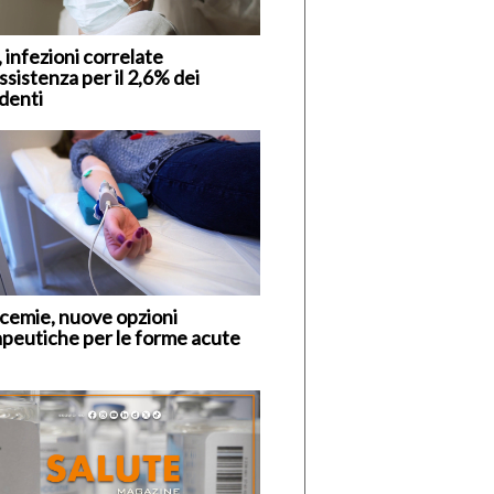
 infezioni correlate
assistenza per il 2,6% dei
identi
cemie, nuove opzioni
apeutiche per le forme acute