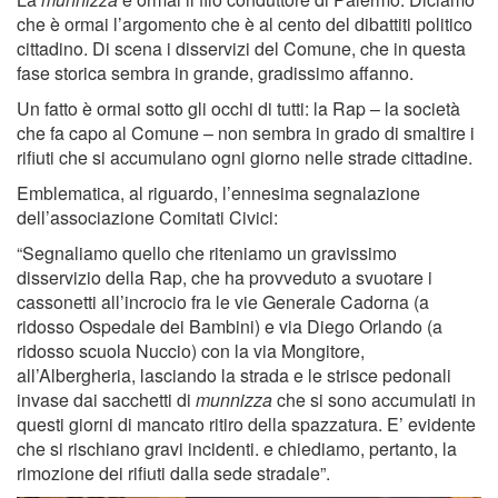
che è ormai l’argomento che è al cento del dibattiti politico
cittadino. Di scena i disservizi del Comune, che in questa
fase storica sembra in grande, gradissimo affanno.
Un fatto è ormai sotto gli occhi di tutti: la Rap – la società
che fa capo al Comune – non sembra in grado di smaltire i
rifiuti che si accumulano ogni giorno nelle strade cittadine.
Emblematica, al riguardo, l’ennesima segnalazione
dell’associazione Comitati Civici:
“Segnaliamo quello che riteniamo un gravissimo
disservizio della Rap, che ha provveduto a svuotare i
cassonetti all’incrocio fra le vie Generale Cadorna (a
ridosso Ospedale dei Bambini) e via Diego Orlando (a
ridosso scuola Nuccio) con la via Mongitore,
all’Albergheria, lasciando la strada e le strisce pedonali
invase dai sacchetti di
munnizza
che si sono accumulati in
questi giorni di mancato ritiro della spazzatura. E’ evidente
che si rischiano gravi incidenti. e chiediamo, pertanto, la
rimozione dei rifiuti dalla sede stradale”.