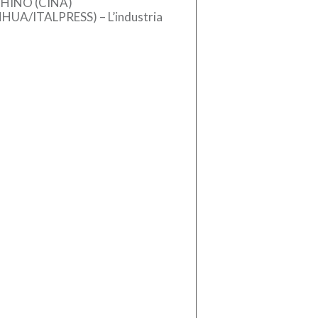
HINO (CINA)
NHUA/ITALPRESS) – L’industria
se dei macchinari ha registrato
crescita stabile nel primo
estre del 2026, sostenuta
l’aumento […]