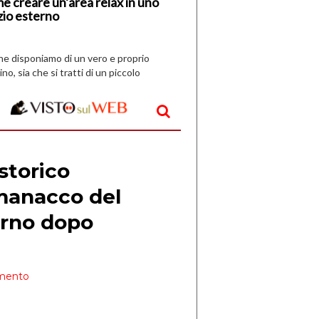
e creare un’area relax in uno
zio esterno
che disponiamo di un vero e proprio
ino, sia che si tratti di un piccolo
o all’aperto, l’idea è […]