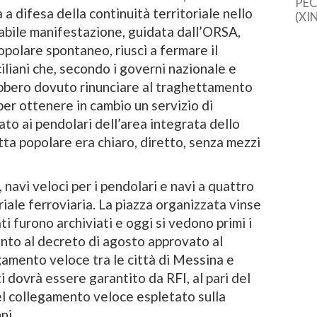
PEC
 a difesa della continuità territoriale nello
(XI
cine
abile manifestazione, guidata dall’ORSA,
una 
olare spontaneo, riuscì a fermare il
sem
iliani che, secondo i governi nazionale e
dal
ebbero dovuto rinunciare al traghettamento
per ottenere in cambio un servizio di
o ai pendolari dell’area integrata dello
otta popolare era chiaro, diretto, senza mezzi
i veloci per i pendolari e navi a quattro
oriale ferroviaria. La piazza organizzata vinse
ti furono archiviati e oggi si vedono primi i
ento al decreto di agosto approvato al
egamento veloce tra le città di Messina e
i dovrà essere garantito da RFI, al pari del
l collegamento veloce espletato sulla
ni.