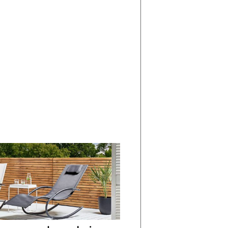
di
I
Nuovi
Vespri