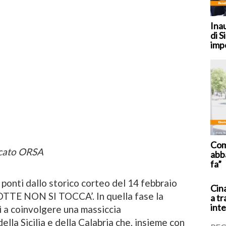
Ina
di S
imp
Coma
acato ORSA
abb
fa”
 ponti dallo storico corteo del 14 febbraio
Cina
TTE NON SI TOCCA’. In quella fase la
a tr
inte
ì a coinvolgere una massiccia
ella Sicilia e della Calabria che, insieme con