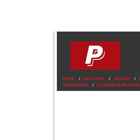
HOME
SUL TITANIC
J’ACCUSE
TERZA PAGINA
LA CITAZIONE DEL GIOR