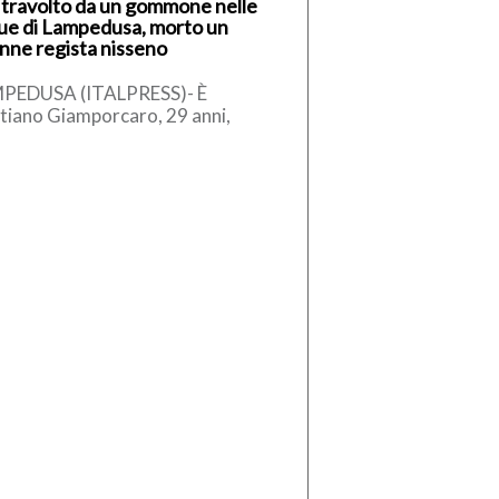
 travolto da un gommone nelle
ue di Lampedusa, morto un
nne regista nisseno
PEDUSA (ITALPRESS)- È
stiano Giamporcaro, 29 anni,
ane regista di Caltanissetta, la
ima della tragedia avvenuta nel
riggio di ieri, […]