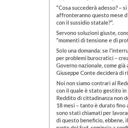
“Cosa succederà adesso? – si 
affronteranno questo mese di
con il sussidio statale?”.
Servono soluzioni giuste, conc
“momenti di tensione e di pro
Solo una domanda: se l’interr
per problemi burocratici – cre
Governo nazionale, come già 
Giuseppe Conte deciderà di ri
Noi non siamo contrari al Redd
con il quale è stato gestito in S
Reddito di cittadinanza non d
18 mesi – tanto è durato fino a
sono stati chiamati per lavora
di questo beneficio, ebbene, il
parte del Sud, comincia a conf