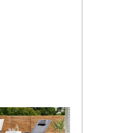
di
I
Nuovi