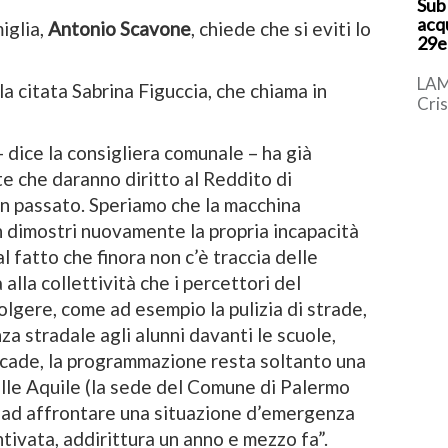
Sub
acq
iglia,
Antonio Scavone
, chiede che si eviti lo
29e
LAM
a citata Sabrina Figuccia, che chiama in
Cri
giov
vitt
 dice la consigliera comunale – ha già
pome
e che daranno diritto al Reddito di
n passato. Speriamo che la macchina
 dimostri nuovamente la propria incapacità
l fatto che finora non c’è traccia delle
à alla collettività che i percettori del
gere, come ad esempio la pulizia di strade,
za stradale agli alunni davanti le scuole,
cade, la programmazione resta soltanto una
delle Aquile (la sede del Comune di Palermo
i ad affrontare una situazione d’emergenza
ivata, addirittura un anno e mezzo fa”.