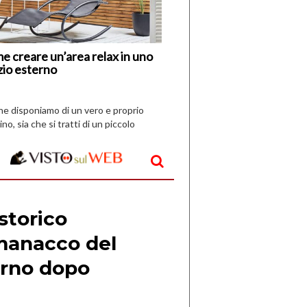
Vespri
e creare un’area relax in uno
zio esterno
che disponiamo di un vero e proprio
ino, sia che si tratti di un piccolo
o all’aperto, l’idea è […]