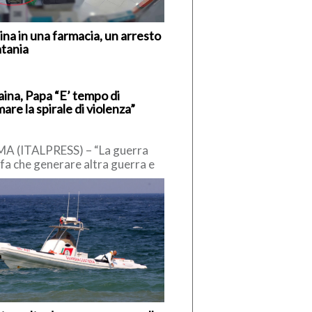
ina in una farmacia, un arresto
atania
aina, Papa “E’ tempo di
are la spirale di violenza”
A (ITALPRESS) – “La guerra
fa che generare altra guerra e
voca enormi sofferenze. E’
o di fermare la […]