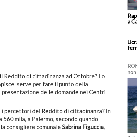
Rap
a C
Ucr
ferm
ROM
non 
e il Reddito di cittadinanza ad Ottobre? Lo
pro
pisce, serve per fare il punto della
temp
e presentazione delle domande nei Centri
 i percettori del Reddito di cittadinanza? In
ca 560 mila, a Palermo, secondo quando
lla consigliere comunale
Sabrina Figuccia
,