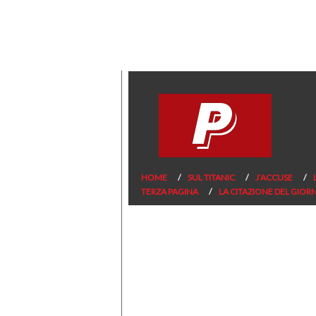
HOME
SUL TITANIC
J’ACCUSE
TERZA PAGINA
LA CITAZIONE DEL GIOR