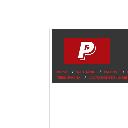
HOME
SUL TITANIC
J’ACCUSE
TERZA PAGINA
LA CITAZIONE DEL GIOR