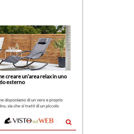
di
I
Nuovi
Vespri
e creare un’area relax in uno
zio esterno
che disponiamo di un vero e proprio
ino, sia che si tratti di un piccolo
o all’aperto, l’idea è […]