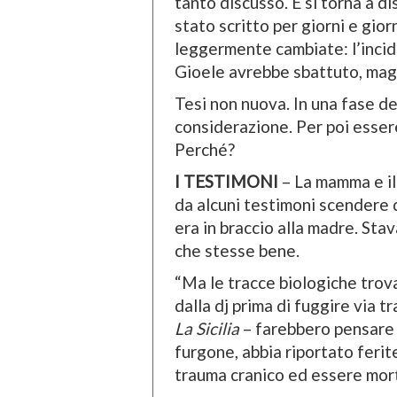
tanto discusso. E si torna a d
stato scritto per giorni e gio
leggermente cambiate: l’incide
Gioele avrebbe sbattuto, maga
Tesi non nuova. In una fase del
considerazione. Per poi esser
Perché?
I TESTIMONI
– La mamma e il 
da alcuni testimoni scendere da
era in braccio alla madre. St
che stesse bene.
“Ma le tracce biologiche trov
dalla dj prima di fuggire via 
La Sicilia
– farebbero pensare c
furgone, abbia riportato feri
trauma cranico ed essere mor