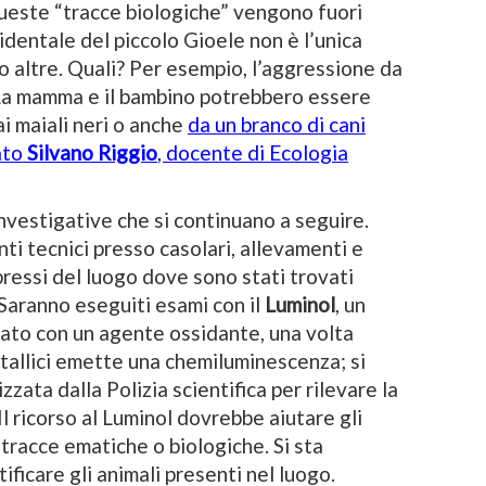
ueste “tracce biologiche” vengono fuori
cidentale del piccolo Gioele non è l’unica
o altre. Quali? Per esempio, l’aggressione da
. La mamma e il bambino potrebbero essere
dai maiali neri o anche
da un branco di cani
ato
Silvano Riggio
, docente di Ecologia
investigative che si continuano a seguire.
ti tecnici presso casolari, allevamenti e
 pressi del luogo dove sono stati trovati
 Saranno eseguiti esami con il
Luminol
, un
ato con un agente ossidante, una volta
tallici emette una chemiluminescenza; si
zzata dalla Polizia scientifica per rilevare la
Il ricorso al Luminol dovrebbe aiutare gli
 tracce ematiche o biologiche. Si sta
ificare gli animali presenti nel luogo.