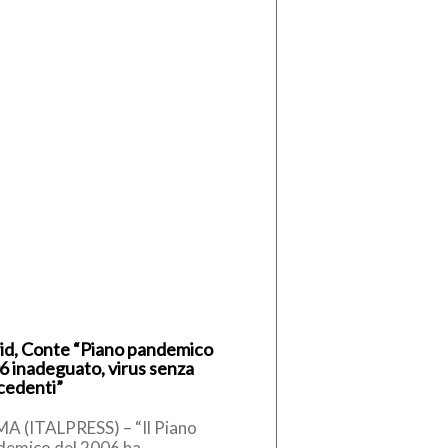
id, Conte “Piano pandemico
6 inadeguato, virus senza
cedenti”
A (ITALPRESS) – “Il Piano
demico del 2006 ha