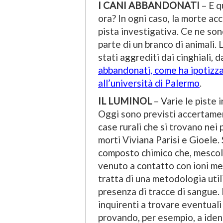
I CANI ABBANDONATI
– E q
ora? In ogni caso, la morte ac
pista investigativa. Ce ne son
parte di un branco di animali
stati aggrediti dai cinghiali, 
abbandonati, come ha ipotizz
all’università di Palermo
.
IL LUMINOL
– Varie le piste 
Oggi sono previsti accertamen
case rurali che si trovano nei
morti Viviana Parisi e Gioele.
composto chimico che, mescol
venuto a contatto con ioni me
tratta di una metodologia utili
presenza di tracce di sangue. 
inquirenti a trovare eventuali
provando, per esempio, a ident