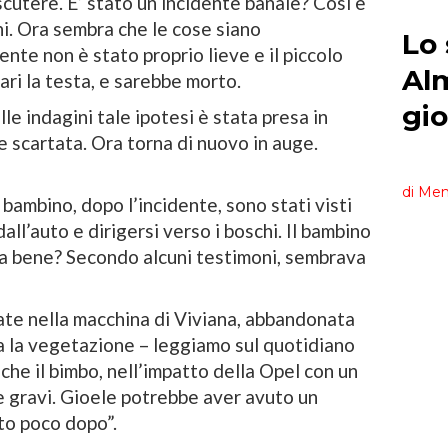
iscutere. E’ stato un incidente banale? Così è
rni. Ora sembra che le cose siano
nte non è stato proprio lieve e il piccolo
ri la testa, e sarebbe morto.
le indagini tale ipotesi è stata presa in
e scartata. Ora torna di nuovo in auge.
bambino, dopo l’incidente, sono stati visti
ll’auto e dirigersi verso i boschi. Il bambino
ava bene? Secondo alcuni testimoni, sembrava
ate nella macchina di Viviana, abbandonata
tra la vegetazione – leggiamo sul quotidiano
he il bimbo, nell’impatto della Opel con un
te gravi. Gioele potrebbe aver avuto un
to poco dopo”.