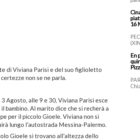
rap
Cina
tot
pia
trov
16
PEC
(XI
piat
En p
cin
quin
in m
Pizz
[…]
e di Viviana Parisi e del suo figlioletto
i certezze non se ne parla.
PAR
Chia
med
sinc
 3 Agosto, alle 9 e 30, Viviana Parisi esce
[…]
il bambino. Al marito dice che si recherà a
pe per il piccolo Gioele. Viviana non si
uirà lungo l’autostrada Messina-Palermo.
olo Gioele si trovano all’altezza dello