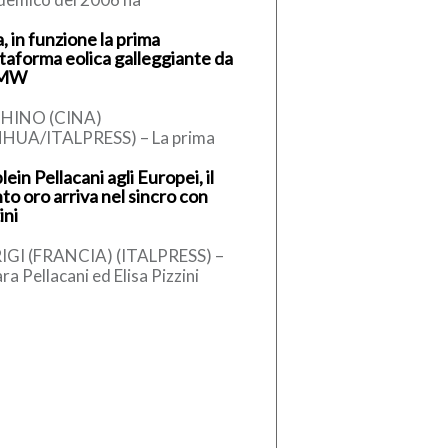
presentato una risposta
, in funzione la prima
almente inadeguata, perchè ci
ttaforma eolica galleggiante da
avamo dinanzi a un […]
 MW
HINO (CINA)
NHUA/ITALPRESS) – La prima
taforma eolica galleggiante
lein Pellacani agli Europei, il
ese da 16 megawatt, sviluppata
to oro arriva nel sincro con
odo indipendente e dotata di
ini
IGI (FRANCIA) (ITALPRESS) –
ra Pellacani ed Elisa Pizzini
aglia d’oro nel trampolino
ro 3 metri agli Europei di tuffi