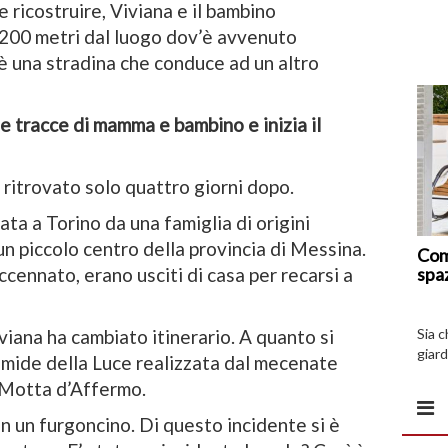
e ricostruire, Viviana e il bambino
a 200 metri dal luogo dov’è avvenuto
’è una stradina che conduce ad un altro
 tracce di mamma e bambino e inizia il
à ritrovato solo quattro giorni dopo.
nata a Torino da una famiglia di origini
un piccolo centro della provincia di Messina.
Com
spa
accennato, erano usciti di casa per recarsi a
Sia 
iviana ha cambiato itinerario. A quanto si
giard
ramide della Luce realizzata dal mecenate
spazi
a Motta d’Affermo.
n un furgoncino. Di questo incidente si è