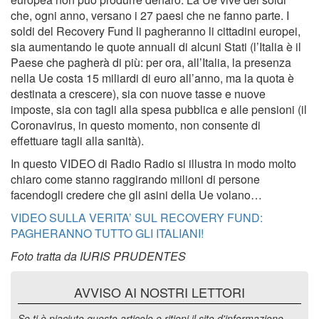
che, ogni anno, versano i 27 paesi che ne fanno parte. I
soldi del Recovery Fund li pagheranno li cittadini europei,
sia aumentando le quote annuali di alcuni Stati (l’Italia è il
Paese che pagherà di più: per ora, all’Italia, la presenza
nella Ue costa 15 miliardi di euro all’anno, ma la quota è
destinata a crescere), sia con nuove tasse e nuove
imposte, sia con tagli alla spesa pubblica e alle pensioni (il
Coronavirus, in questo momento, non consente di
effettuare tagli alla sanità).
In questo VIDEO di Radio Radio si illustra in modo molto
chiaro come stanno raggirando milioni di persone
facendogli credere che gli asini della Ue volano…
VIDEO SULLA VERITA’ SUL RECOVERY FUND:
PAGHERANNO TUTTO GLI ITALIANI!
Foto tratta da IURIS PRUDENTES
AVVISO AI NOSTRI LETTORI
Se ti è piaciuto questo articolo e ritieni il sito d'informazione