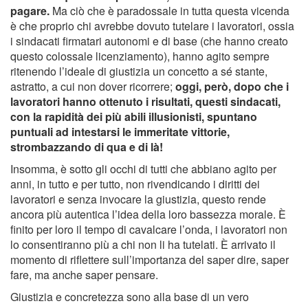
pagare.
Ma ciò che è paradossale in tutta questa vicenda
è che proprio chi avrebbe dovuto tutelare i lavoratori, ossia
i sindacati firmatari autonomi e di base (che hanno creato
questo colossale licenziamento), hanno agito sempre
ritenendo l’ideale di giustizia un concetto a sé stante,
astratto, a cui non dover ricorrere;
oggi, però, dopo che i
lavoratori hanno ottenuto i risultati, questi sindacati,
con la rapidità dei più abili illusionisti, spuntano
puntuali ad intestarsi le immeritate vittorie,
strombazzando di qua e di là!
Insomma, è sotto gli occhi di tutti che abbiano agito per
anni, in tutto e per tutto, non rivendicando i diritti dei
lavoratori e senza invocare la giustizia, questo rende
ancora più autentica l’idea della loro bassezza morale. È
finito per loro il tempo di cavalcare l’onda, i lavoratori non
lo consentiranno più a chi non li ha tutelati. È arrivato il
momento di riflettere sull’importanza del saper dire, saper
fare, ma anche saper pensare.
Giustizia e concretezza sono alla base di un vero