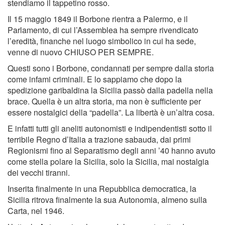
stendiamo il tappetino rosso.
Il 15 maggio 1849 il Borbone rientra a Palermo, e il
Parlamento, di cui l’Assemblea ha sempre rivendicato
l’eredità, finanche nel luogo simbolico in cui ha sede,
venne di nuovo CHIUSO PER SEMPRE.
Questi sono i Borbone, condannati per sempre dalla storia
come infami criminali. E lo sappiamo che dopo la
spedizione garibaldina la Sicilia passò dalla padella nella
brace. Quella è un altra storia, ma non è sufficiente per
essere nostalgici della “padella”. La libertà è un’altra cosa.
E infatti tutti gli aneliti autonomisti e indipendentisti sotto il
terribile Regno d’Italia a trazione sabauda, dai primi
Regionismi fino al Separatismo degli anni ’40 hanno avuto
come stella polare la Sicilia, solo la Sicilia, mai nostalgia
dei vecchi tiranni.
Inserita finalmente in una Repubblica democratica, la
Sicilia ritrova finalmente la sua Autonomia, almeno sulla
Carta, nel 1946.