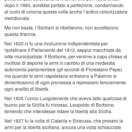
dopo il 1860, avrebbe portato a perfezione, condannando
al ruolo di colonia questa volta anche l’antico colonizzatore
meridionale.
Ma non basta. I Siciliani si ribellarono, non accettarono
questa tirannia.
Nel 1820 ci fu una rivoluzione indipendentista per
ripristinare il Parlamento del 1812, seppur macchiata da
lotte municipaliste. Il Borbone, per venirne a capo chiese ai
rivoltosi di deporre le armi in cambio di una moderata
autonomia parlamentare (gli accordi di Florestano Pepe)
ma quando le armi napoletane entrarono a Palermo si
dimenticarono di ogni promessa e repressero ferocemente
ogni anelito di libertà.
Nel 1835 l’unico Luogotenente che aveva fatto qualcosa di
buono per la Sicilia fu rimosso, Leopoldo di Borbone,
temendo che intendesse ridare la libertà alla Sicilia.
Nel 1837 fu la volta di Catania e Siracusa, che presero le
armi per la libertà siciliana, ancora una volta schiacciate