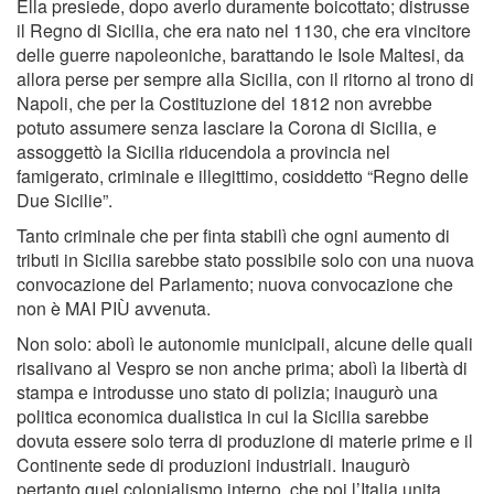
Ella presiede, dopo averlo duramente boicottato; distrusse
il Regno di Sicilia, che era nato nel 1130, che era vincitore
delle guerre napoleoniche, barattando le Isole Maltesi, da
allora perse per sempre alla Sicilia, con il ritorno al trono di
Napoli, che per la Costituzione del 1812 non avrebbe
potuto assumere senza lasciare la Corona di Sicilia, e
assoggettò la Sicilia riducendola a provincia nel
famigerato, criminale e illegittimo, cosiddetto “Regno delle
Due Sicilie”.
Tanto criminale che per finta stabilì che ogni aumento di
tributi in Sicilia sarebbe stato possibile solo con una nuova
convocazione del Parlamento; nuova convocazione che
non è MAI PIÙ avvenuta.
Non solo: abolì le autonomie municipali, alcune delle quali
risalivano al Vespro se non anche prima; abolì la libertà di
stampa e introdusse uno stato di polizia; inaugurò una
politica economica dualistica in cui la Sicilia sarebbe
dovuta essere solo terra di produzione di materie prime e il
Continente sede di produzioni industriali. Inaugurò
pertanto quel colonialismo interno, che poi l’Italia unita,