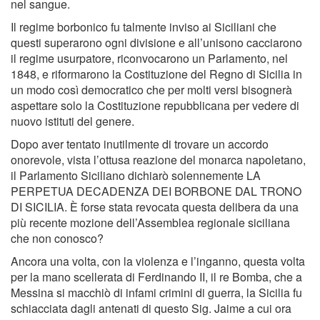
nel sangue.
Il regime borbonico fu talmente inviso ai Siciliani che
questi superarono ogni divisione e all’unisono cacciarono
il regime usurpatore, riconvocarono un Parlamento, nel
1848, e riformarono la Costituzione del Regno di Sicilia in
un modo così democratico che per molti versi bisognerà
aspettare solo la Costituzione repubblicana per vedere di
nuovo istituti del genere.
Dopo aver tentato inutilmente di trovare un accordo
onorevole, vista l’ottusa reazione del monarca napoletano,
il Parlamento Siciliano dichiarò solennemente LA
PERPETUA DECADENZA DEI BORBONE DAL TRONO
DI SICILIA. È forse stata revocata questa delibera da una
più recente mozione dell’Assemblea regionale siciliana
che non conosco?
Ancora una volta, con la violenza e l’inganno, questa volta
per la mano scellerata di Ferdinando II, il re Bomba, che a
Messina si macchiò di infami crimini di guerra, la Sicilia fu
schiacciata dagli antenati di questo Sig. Jaime a cui ora