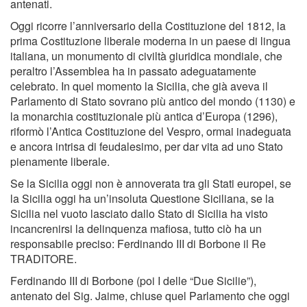
antenati.
Oggi ricorre l’anniversario della Costituzione del 1812, la
prima Costituzione liberale moderna in un paese di lingua
italiana, un monumento di civiltà giuridica mondiale, che
peraltro l’Assemblea ha in passato adeguatamente
celebrato. In quel momento la Sicilia, che già aveva il
Parlamento di Stato sovrano più antico del mondo (1130) e
la monarchia costituzionale più antica d’Europa (1296),
riformò l’Antica Costituzione del Vespro, ormai inadeguata
e ancora intrisa di feudalesimo, per dar vita ad uno Stato
pienamente liberale.
Se la Sicilia oggi non è annoverata tra gli Stati europei, se
la Sicilia oggi ha un’insoluta Questione Siciliana, se la
Sicilia nel vuoto lasciato dallo Stato di Sicilia ha visto
incancrenirsi la delinquenza mafiosa, tutto ciò ha un
responsabile preciso: Ferdinando III di Borbone il Re
TRADITORE.
Ferdinando III di Borbone (poi I delle “Due Sicilie”),
antenato del Sig. Jaime, chiuse quel Parlamento che oggi