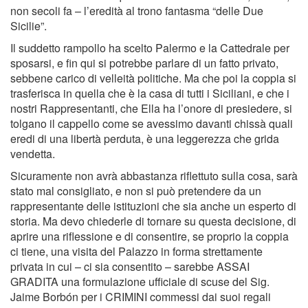
non secoli fa – l’eredità al trono fantasma “delle Due
Sicilie”.
Il suddetto rampollo ha scelto Palermo e la Cattedrale per
sposarsi, e fin qui si potrebbe parlare di un fatto privato,
sebbene carico di velleità politiche. Ma che poi la coppia si
trasferisca in quella che è la casa di tutti i Siciliani, e che i
nostri Rappresentanti, che Ella ha l’onore di presiedere, si
tolgano il cappello come se avessimo davanti chissà quali
eredi di una libertà perduta, è una leggerezza che grida
vendetta.
Sicuramente non avrà abbastanza riflettuto sulla cosa, sarà
stato mal consigliato, e non si può pretendere da un
rappresentante delle istituzioni che sia anche un esperto di
storia. Ma devo chiederle di tornare su questa decisione, di
aprire una riflessione e di consentire, se proprio la coppia
ci tiene, una visita del Palazzo in forma strettamente
privata in cui – ci sia consentito – sarebbe ASSAI
GRADITA una formulazione ufficiale di scuse del Sig.
Jaime Borbón per i CRIMINI commessi dai suoi regali