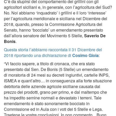
C’è da stupirsi del comportamento dei grillini con gli
agricoltori siciliani e, in generale, con l’agricoltura del Sud?
No. Noi abbiamo ‘inquadrato’ i grillini e il loro ‘interesse’
per l’agricoltura meridionale e siciliana nel Dicembre del
2018, quando, presso la Commissione Agricoltura del
Senato, hanno ‘bocciato’ un emendamento presentato
dall’allora senatore del Movimento 5 Stelle,
Saverio De
Bonis
.
Questa storia l’abbiamo raccontata il 31 Dicembre del
2018 riportando una dichiarazione di
Cosimo Gioia
:
“Vi faccio sapere, a titolo di cronaca, che era stato
presentato dal Sen. De Bonis (5 Stelle) un emendamento
di moratoria di 24 mesi su decreti ingiuntivi, cartelle INPS,
ISMEA e quant’altro… in conseguenza alla forte situazione
debitoria delle aziende agricole siciliane causata dal
prezzo dei prodotti, grano per primo, e dal maltempo che
ha impedito semine normali e devastato i terreni. Tale
emendamento è stato sonoramente bocciato in
Commissione ed in Aula con i voti dei 5 Stelle e Lega.
Traetene le vostre conclusioni. Io non commento…Buon