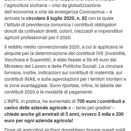
l’agricoltura siciliana – crisi da globalizzazione
dell’economia e crisi da emergenza Coronavirus – è
arrivata la
circolare 8 luglio 2020, n. 82
con la quale
l’Istituto di previdenza comunica i contributi obbligatori
dovuti da coltivatori diretti, coloni, mezzadri e imprenditori
agricoli professionali per il 2020.
Il reddito medio convenzionale 2020, a cui si applicano le
aliquote per la determinazione dei contributi IVS (Invalidità,
Vecchiaia e Superstiti), è stato fissato a 59,45 euro dal
Ministero del Lavoro e delle Politiche Sociali. La circolare
fornisce, inoltre, indicazioni sui contributi di maternità, sui
contributi INAIL e sulle agevolazioni per i territori montani e
le zone svantaggiate. Sono riportate, infine, le tabelle dei
contributi 2020 e le modalità di pagamento
L’INPS, in pratica, ha aumentato di
700 euro i contributi a
carico delle aziende agricole
e – tanto per gradire! –
chiede anche gli arretrati di 5 anni, ovvero 5 mila e 200
euro per ogni azienda agricola!
Dove gli agricoltori siciliani dovrebbero trovare questi soldi