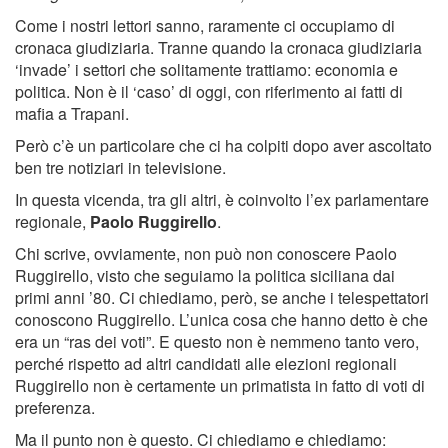
Come i nostri lettori sanno, raramente ci occupiamo di
cronaca giudiziaria. Tranne quando la cronaca giudiziaria
‘invade’ i settori che solitamente trattiamo: economia e
politica. Non è il ‘caso’ di oggi, con riferimento ai fatti di
mafia a Trapani.
Però c’è un particolare che ci ha colpiti dopo aver ascoltato
ben tre notiziari in televisione.
In questa vicenda, tra gli altri, è coinvolto l’ex parlamentare
regionale,
Paolo Ruggirello
.
Chi scrive, ovviamente, non può non conoscere Paolo
Ruggirello, visto che seguiamo la politica siciliana dai
primi anni ’80. Ci chiediamo, però, se anche i telespettatori
conoscono Ruggirello. L’unica cosa che hanno detto è che
era un “ras dei voti”. E questo non è nemmeno tanto vero,
perché rispetto ad altri candidati alle elezioni regionali
Ruggirello non è certamente un primatista in fatto di voti di
preferenza.
Ma il punto non è questo. Ci chiediamo e chiediamo: