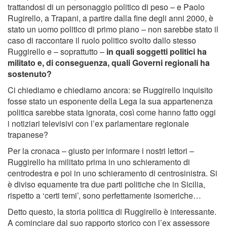
trattandosi di un personaggio politico di peso – e Paolo
Rugirello, a Trapani, a partire dalla fine degli anni 2000, è
stato un uomo politico di primo piano – non sarebbe stato il
caso di raccontare il ruolo politico svolto dallo stesso
Ruggirello e – soprattutto –
in quali soggetti politici ha
militato e, di conseguenza, quali Governi regionali ha
sostenuto?
Ci chiediamo e chiediamo ancora: se Ruggirello inquisito
fosse stato un esponente della Lega la sua appartenenza
politica sarebbe stata ignorata, così come hanno fatto oggi
i notiziari televisivi con l’ex parlamentare regionale
trapanese?
Per la cronaca – giusto per informare i nostri lettori –
Ruggirello ha militato prima in uno schieramento di
centrodestra e poi in uno schieramento di centrosinistra. Si
è diviso equamente tra due parti politiche che in Sicilia,
rispetto a ‘certi temi’, sono perfettamente isomeriche…
Detto questo, la storia politica di Ruggirello è interessante.
A cominciare dal suo rapporto storico con l’ex assessore