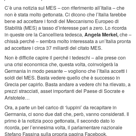
C’è una notizia sul MES – con riferimento all’Italia – che
non è stata molto gettonata. Ci dicono che l’Italia farebbe
bene ad accettare i fondi del Meccanismo Europeo di
Stabilità (MES) a tasso d’interesse pari a zero. Lo ricorda
in queste ore la Cancelliera tedesca,
Angela Merkel,
che –
chissà perché – sembra molto interessata a un’Italia pronta
ad accettare i circa 37 miliardi del citato MES.
Non è difficile capire il perché i tedeschi – alle prese con
una crisi economica che, questa volta, coinvolgerà la
Germania in modo pesante – vogliono che l’Italia accetti i
soldi del MES. Basta vedere quello che è successo in
Grecia per capirlo. Basta andare a vedere chi ha rilevato, a
prezzi stracciati, asset importanti del Paese di Socrate e
Aristotele…
Ora, a parte un bel carico di ‘luppini’ da recapitare in
Germania, ci sono due dati che, però, vanno considerati. Il
primo è la notizia poco gettonata, il secondo dato lo
ricorda, per l’ennesima volta, il parlamentare nazionale
Stefano Fassina sulla propria pagina Facebook.