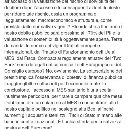
all’accesso o la valutazione del rischio di solvibilità del
debitore dopo l’accesso e le conseguenti azioni richieste
per ridurre tale rischio, ossia un programma di
‘aggiustamento’ macroeconomico e strutturale, come
previsto dalle normative vigenti? Ricordo che a fine anno il
nostro debito pubblico sarà prossimo al 170% del Pil e la
valutazione di sostenibilità è oggettivamente aperta. Terza
domanda: le norme dei vigenti trattati europei e
internazionali, dal Trattato di Funzionamento dell’Ue al
MES, dal Fiscal Compact ai regolamenti attuativi del ‘Two
Pack’ sono derogati dai comunicati dell’Eurogruppo o del
Consiglio europeo? No, ovviamente. La sottoscrizione dei
prestiti implica l’osservanza di obiettivi di finanza pubblica
irraggiungibili e soffocanti per l’economia reale. In
conclusione, l’accesso al MES sanitario è una scelta
inutilmente pericolosa, per tirare a campare qualche mese.
Dobbiamo dire un chiaro no al MES e concentrare tutto il
nostro capitale politico nel sostegno alla Bce, affinché
aumenti gli acquisti e sterilizzi i Titoli di Stato in mano alle
banche centrali nazionali. È l’unica strada per la salvezza
nostra e dell’Eurozona”.