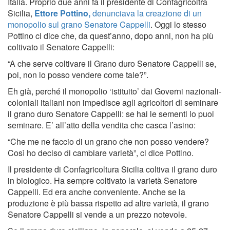
Italia. Proprio due anni fa il presidente di Confagricoltra
Sicilia,
Ettore Pottino,
denunciava la creazione di un
monopolio sul grano Senatore Cappelli
. Oggi lo stesso
Pottino ci dice che, da quest’anno, dopo anni, non ha più
coltivato il Senatore Cappelli:
“A che serve coltivare il Grano duro Senatore Cappelli se,
poi, non lo posso vendere come tale?”.
Eh già, perché il monopolio ‘istituito’ dai Governi nazionali-
coloniali italiani non impedisce agli agricoltori di seminare
il grano duro Senatore Cappelli: se hai le sementi lo puoi
seminare. E’ all’atto della vendita che casca l’asino:
“Che me ne faccio di un grano che non posso vendere?
Così ho deciso di cambiare varietà”, ci dice Pottino.
Il presidente di Confagricoltura Sicilia coltiva il grano duro
in biologico. Ha sempre coltivato la varietà Senatore
Cappelli. Ed era anche conveniente. Anche se la
produzione è più bassa rispetto ad altre varietà, il grano
Senatore Cappelli si vende a un prezzo notevole.