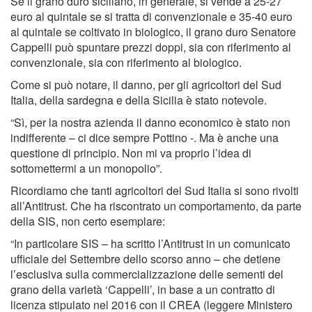
Se il grano duro siciliano, in generale, si vende a 25-27
euro al quintale se si tratta di convenzionale e 35-40 euro
al quintale se coltivato in biologico, il grano duro Senatore
Cappelli può spuntare prezzi doppi, sia con riferimento al
convenzionale, sia con riferimento al biologico.
Come si può notare, il danno, per gli agricoltori del Sud
Italia, della sardegna e della Sicilia è stato notevole.
“Sì, per la nostra azienda il danno economico è stato non
indifferente – ci dice sempre Pottino -. Ma è anche una
questione di principio. Non mi va proprio l’idea di
sottomettermi a un monopolio”.
Ricordiamo che tanti agricoltori del Sud Italia si sono rivolti
all’Antitrust. Che ha riscontrato un comportamento, da parte
della SIS, non certo esemplare:
“In particolare SIS – ha scritto l’Antitrust in un comunicato
ufficiale del Settembre dello scorso anno – che detiene
l’esclusiva sulla commercializzazione delle sementi del
grano della varietà ‘Cappelli’, in base a un contratto di
licenza stipulato nel 2016 con il CREA (leggere Ministero