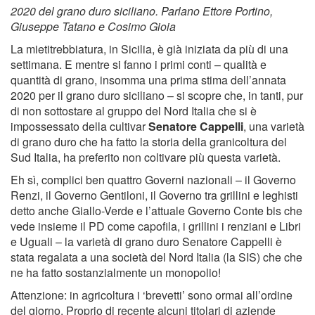
2020 del grano duro siciliano. Parlano Ettore Portino,
Giuseppe Tatano e Cosimo Gioia
La mietitrebbiatura, in Sicilia, è già iniziata da più di una
settimana. E mentre si fanno i primi conti – qualità e
quantità di grano, insomma una prima stima dell’annata
2020 per il grano duro siciliano – si scopre che, in tanti, pur
di non sottostare al gruppo del Nord Italia che si è
impossessato della cultivar
Senatore Cappelli
, una varietà
di grano duro che ha fatto la storia della granicoltura del
Sud Italia, ha preferito non coltivare più questa varietà.
Eh sì, complici ben quattro Governi nazionali – il Governo
Renzi, il Governo Gentiloni, il Governo tra grillini e leghisti
detto anche Giallo-Verde e l’attuale Governo Conte bis che
vede insieme il PD come capofila, i grillini i renziani e Libri
e Uguali – la varietà di grano duro Senatore Cappelli è
stata regalata a una società del Nord Italia (la SIS) che che
ne ha fatto sostanzialmente un monopolio!
Attenzione: in agricoltura i ‘brevetti’ sono ormai all’ordine
del giorno. Proprio di recente alcuni titolari di aziende