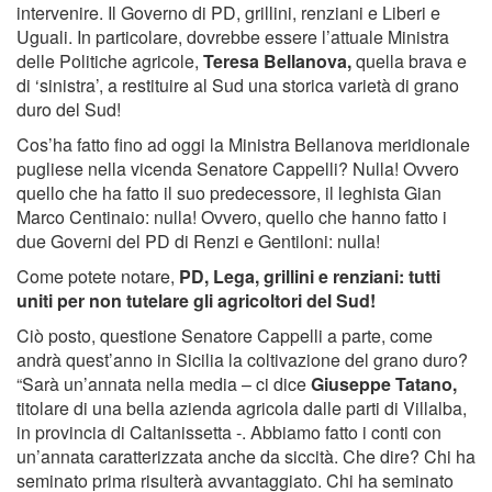
intervenire. Il Governo di PD, grillini, renziani e Liberi e
Uguali. In particolare, dovrebbe essere l’attuale Ministra
delle Politiche agricole,
Teresa Bellanova,
quella brava e
di ‘sinistra’, a restituire al Sud una storica varietà di grano
duro del Sud!
Cos’ha fatto fino ad oggi la Ministra Bellanova meridionale
pugliese nella vicenda Senatore Cappelli? Nulla! Ovvero
quello che ha fatto il suo predecessore, il leghista Gian
Marco Centinaio: nulla! Ovvero, quello che hanno fatto i
due Governi del PD di Renzi e Gentiloni: nulla!
Come potete notare,
PD, Lega, grillini e renziani: tutti
uniti per non tutelare gli agricoltori del Sud!
Ciò posto, questione Senatore Cappelli a parte, come
andrà quest’anno in Sicilia la coltivazione del grano duro?
“Sarà un’annata nella media – ci dice
Giuseppe Tatano,
titolare di una bella azienda agricola dalle parti di Villalba,
in provincia di Caltanissetta -. Abbiamo fatto i conti con
un’annata caratterizzata anche da siccità. Che dire? Chi ha
seminato prima risulterà avvantaggiato. Chi ha seminato