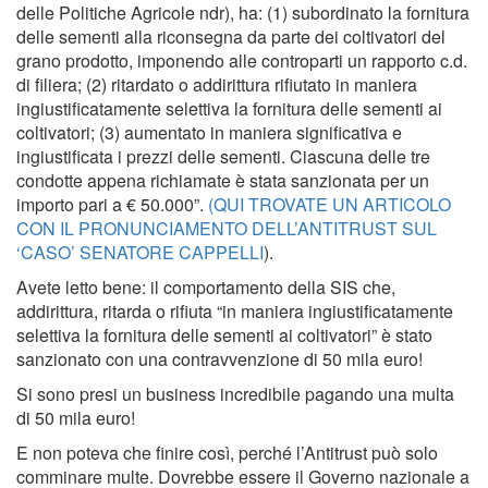
delle Politiche Agricole ndr), ha: (1) subordinato la fornitura
delle sementi alla riconsegna da parte dei coltivatori del
grano prodotto, imponendo alle controparti un rapporto c.d.
di filiera; (2) ritardato o addirittura rifiutato in maniera
ingiustificatamente selettiva la fornitura delle sementi ai
coltivatori; (3) aumentato in maniera significativa e
ingiustificata i prezzi delle sementi. Ciascuna delle tre
condotte appena richiamate è stata sanzionata per un
importo pari a € 50.000”.
(QUI TROVATE UN ARTICOLO
CON IL PRONUNCIAMENTO DELL’ANTITRUST SUL
‘CASO’ SENATORE CAPPELLI
).
Avete letto bene: il comportamento della SIS che,
addirittura, ritarda o rifiuta “in maniera ingiustificatamente
selettiva la fornitura delle sementi ai coltivatori” è stato
sanzionato con una contravvenzione di 50 mila euro!
Si sono presi un business incredibile pagando una multa
di 50 mila euro!
E non poteva che finire così, perché l’Antitrust può solo
comminare multe. Dovrebbe essere il Governo nazionale a