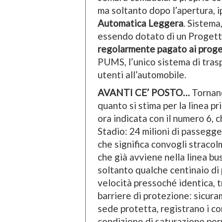
ma soltanto dopo l’apertura, i
Automatica Leggera
. Sistema
essendo dotato di un Progett
regolarmente pagato ai proget
PUMS, l’unico sistema di tras
utenti all’automobile.
AVANTI CE’ POSTO…
Tornando
quanto si stima per la linea pr
ora indicata con il numero 6, 
Stadio: 24 milioni di passegger
che significa convogli stracol
che già avviene nella linea bus
soltanto qualche centinaio di p
velocità pressoché identica, t
barriere di protezione: sicur
sede protetta, registrano i co
condizione di saturazione per