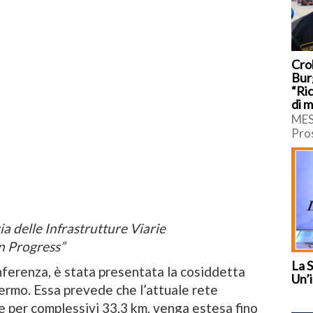
Crol
Burg
“Ric
di m
MES
Pro
oper
dell
quar
ia delle Infrastrutture Viarie
n Progress”
La 
onferenza, è stata presentata la cosiddetta
Un’i
ermo. Essa prevede che l’attuale rete
nee per complessivi 33,3 km, venga estesa fino