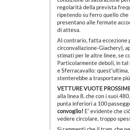
regolarità della prevista freq
ripetendo su ferro quello che 
presentano alle fermate accoda
di attesa.
Al contrario, fatta eccezione p
circonvallazione-Giachery), a
stimati per le altre linee, se 
Particolarmente deboli, in tal
e Sferracavallo: quest’ultima, 
stenterebbe a trasportare più
VETTURE VUOTE PROSSIM
alla linea 8, che con i suoi 480
punta inferiori a 100 passegge
convoglio!
E’ evidente che ciò
vedere circolare, troppo spes
Si rammenti che il tram, che ne