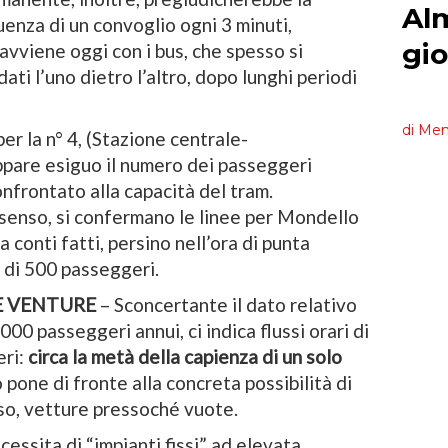
uenza di un convoglio ogni 3 minuti,
avviene oggi con i bus, che spesso si
ti l’uno dietro l’altro, dopo lunghi periodi
er la n° 4, (Stazione centrale-
ppare esiguo il numero dei passeggeri
confrontato alla capacità del tram.
 senso, si confermano le linee per Mondello
a conti fatti, persino nell’ora di punta
 di 500 passeggeri.
E VENTURE
– Sconcertante il dato relativo
.000 passeggeri annui, ci indica flussi orari di
ri:
circa la metà della capienza di un solo
 pone di fronte alla concreta possibilità di
so, vetture pressoché vuote.
cessita di “impianti fissi” ad elevata