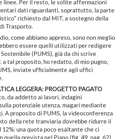
 linee. Per il resto, le solite affermazioni
ntari dati riguardanti, soprattutto, la parte
tistico” richiesto dal MIT, a sostegno della
 di Trasporto.
studio, come abbiamo appreso, sono non meglio
rebbero essere quelli utilizzati per redigere
 Sostenibile (PUMS), già da chi scrive
i: a tal proposito, ho redatto, di mio pugno,
MS, inviate ufficialmente agli uffici
e.
ICA LEGGERA: PROGETTO PAGATO
o, da addetto ai lavori, indagini
sulla potenziale utenza, magari mediante
gi. A proposito di PUMS, la videoconferenza
nto della rete tranviaria dovrebbe ridurre il
el 12%: una quota poco esaltante che ci
quella prevista nel Piano (fig. 49, pag. 62),