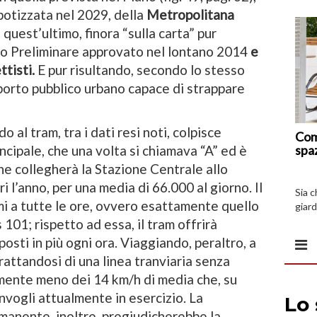
potizzata nel 2029, della
Metropolitana
, quest’ultimo, finora “sulla carta” pur
o Preliminare approvato nel lontano 2014
e
tisti.
E pur risultando, secondo lo stesso
porto pubblico urbano capace di strappare
 al tram, tra i dati resi noti, colpisce
Com
spa
incipale, che una volta si chiamava “A” ed è
che collegherà la Stazione Centrale allo
i l’anno, per una media di 66.000 al giorno. Il
Sia 
mi a tutte le ore, ovvero esattamente quello
giard
spazi
 101; rispetto ad essa, il tram offrirà
osti in più ogni ora. Viaggiando, peraltro, a
rattandosi di una linea tranviaria senza
amente meno dei 14 km/h di media che, su
nvogli attualmente in esercizio. La
manente, inoltre, pregiudicherebbe la