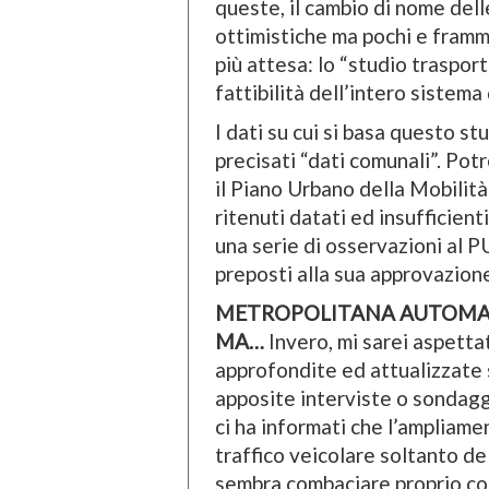
queste, il cambio di nome delle
ottimistiche ma pochi e framme
più attesa: lo “studio traspor
fattibilità dell’intero sistema
I dati su cui si basa questo 
precisati “dati comunali”. Pot
il Piano Urbano della Mobilità
ritenuti datati ed insufficient
una serie di osservazioni al PU
preposti alla sua approvazion
METROPOLITANA AUTOMAT
MA…
Invero, mi sarei aspettat
approfondite ed attualizzate 
apposite interviste o sondag
ci ha informati che l’ampliame
traffico veicolare soltanto d
sembra combaciare proprio con 