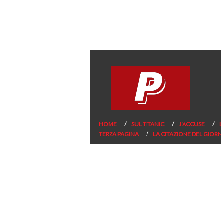
HOME
SUL TITANIC
J’ACCUSE
TERZA PAGINA
LA CITAZIONE DEL GIOR