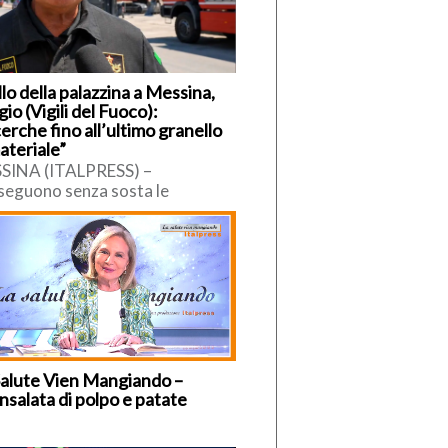
lo della palazzina a Messina,
io (Vigili del Fuoco):
erche fino all’ultimo granello
ateriale”
SINA (ITALPRESS) –
seguono senza sosta le
azioni di ricerca tra le macerie
a palazzina crollata nel
tiere Pistunina di […]
Salute Vien Mangiando –
nsalata di polpo e patate