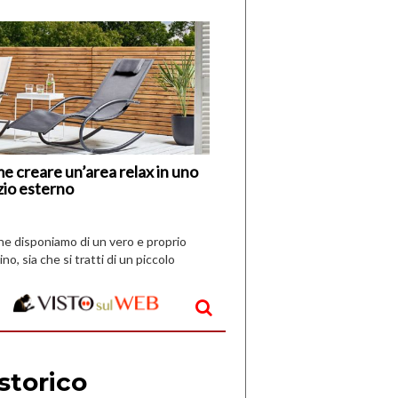
di
I
Nuovi
Vespri
e creare un’area relax in uno
zio esterno
che disponiamo di un vero e proprio
ino, sia che si tratti di un piccolo
o all’aperto, l’idea è […]