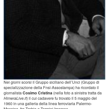
Nei giorni scorsi il Gruppo siciliano dell’Unci (Gruppo di
specializzazione della Fnsi-Assostampa) ha ricordato il
giornalista
Cosimo Cristina
(nella foto a sinistra tratta da
HimeraLive.it
) il cui cadavere fu trovato il 5 maggio del
1960 in una galleria della linea ferroviaria Palermo-
Messina, fra Trabia e Termini Imerese.