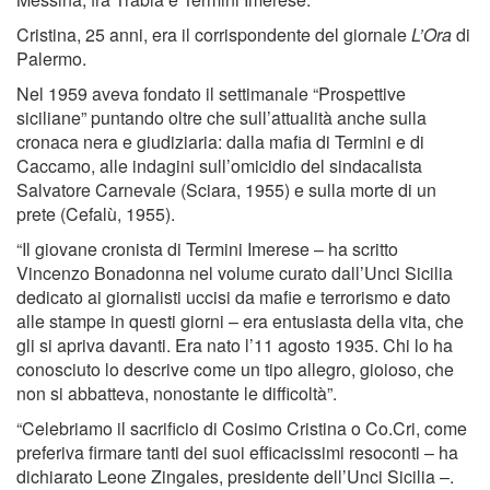
Cristina, 25 anni, era il corrispondente del giornale
L’Ora
di
Palermo.
Nel 1959 aveva fondato il settimanale “Prospettive
siciliane” puntando oltre che sull’attualità anche sulla
cronaca nera e giudiziaria: dalla mafia di Termini e di
Caccamo, alle indagini sull’omicidio del sindacalista
Salvatore Carnevale (Sciara, 1955) e sulla morte di un
prete (Cefalù, 1955).
“Il giovane cronista di Termini Imerese – ha scritto
Vincenzo Bonadonna nel volume curato dall’Unci Sicilia
dedicato ai giornalisti uccisi da mafie e terrorismo e dato
alle stampe in questi giorni – era entusiasta della vita, che
gli si apriva davanti. Era nato l’11 agosto 1935. Chi lo ha
conosciuto lo descrive come un tipo allegro, gioioso, che
non si abbatteva, nonostante le difficoltà”.
“Celebriamo il sacrificio di Cosimo Cristina o Co.Cri, come
preferiva firmare tanti dei suoi efficacissimi resoconti – ha
dichiarato Leone Zingales, presidente dell’Unci Sicilia –.