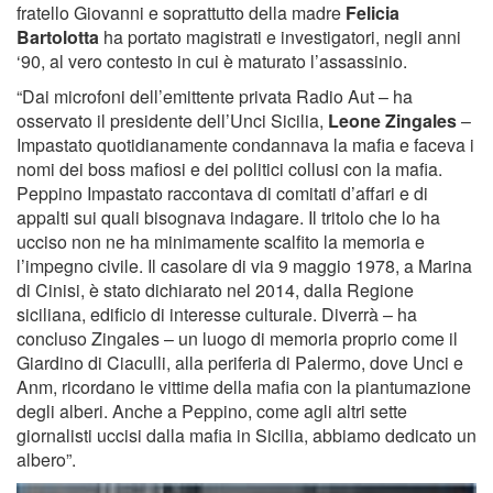
fratello Giovanni e soprattutto della madre
Felicia
Bartolotta
ha portato magistrati e investigatori, negli anni
‘90, al vero contesto in cui è maturato l’assassinio.
“Dai microfoni dell’emittente privata Radio Aut – ha
osservato il presidente dell’Unci Sicilia,
Leone Zingales
–
Impastato quotidianamente condannava la mafia e faceva i
nomi dei boss mafiosi e dei politici collusi con la mafia.
Peppino Impastato raccontava di comitati d’affari e di
appalti sui quali bisognava indagare. Il tritolo che lo ha
ucciso non ne ha minimamente scalfito la memoria e
l’impegno civile. Il casolare di via 9 maggio 1978, a Marina
di Cinisi, è stato dichiarato nel 2014, dalla Regione
siciliana, edificio di interesse culturale. Diverrà – ha
concluso Zingales – un luogo di memoria proprio come il
Giardino di Ciaculli, alla periferia di Palermo, dove Unci e
Anm, ricordano le vittime della mafia con la piantumazione
degli alberi. Anche a Peppino, come agli altri sette
giornalisti uccisi dalla mafia in Sicilia, abbiamo dedicato un
albero”.