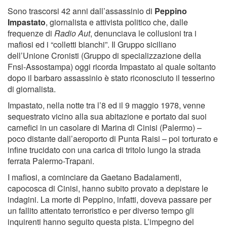
Sono trascorsi 42 anni dall’assassinio di
Peppino
Impastato
, giornalista e attivista politico che, dalle
frequenze di
Radio Aut
, denunciava le collusioni tra i
mafiosi ed i “colletti bianchi”. Il Gruppo siciliano
dell’Unione Cronisti (Gruppo di specializzazione della
Fnsi-Assostampa) oggi ricorda Impastato al quale soltanto
dopo il barbaro assassinio è stato riconosciuto il tesserino
di giornalista.
Impastato, nella notte tra l’8 ed il 9 maggio 1978, venne
sequestrato vicino alla sua abitazione e portato dai suoi
carnefici in un casolare di Marina di Cinisi (Palermo) –
poco distante dall’aeroporto di Punta Raisi – poi torturato e
infine trucidato con una carica di tritolo lungo la strada
ferrata Palermo-Trapani.
I mafiosi, a cominciare da Gaetano Badalamenti,
capocosca di Cinisi, hanno subito provato a depistare le
indagini. La morte di Peppino, infatti, doveva passare per
un fallito attentato terroristico e per diverso tempo gli
inquirenti hanno seguito questa pista. L’impegno del