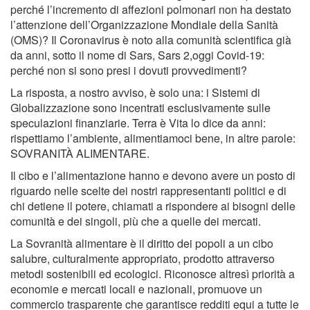
perché l’incremento di affezioni polmonari non ha destato
l’attenzione dell’Organizzazione Mondiale della Sanità
(OMS)? Il Coronavirus è noto alla comunità scientifica già
da anni, sotto il nome di Sars, Sars 2,oggi Covid-19:
perché non si sono presi i dovuti provvedimenti?
La risposta, a nostro avviso, è solo una: i Sistemi di
Globalizzazione sono incentrati esclusivamente sulle
speculazioni finanziarie. Terra è Vita lo dice da anni:
rispettiamo l’ambiente, alimentiamoci bene, in altre parole:
SOVRANITÀ ALIMENTARE.
Il cibo e l’alimentazione hanno e devono avere un posto di
riguardo nelle scelte dei nostri rappresentanti politici e di
chi detiene il potere, chiamati a rispondere ai bisogni delle
comunità e dei singoli, più che a quelle dei mercati.
La Sovranità alimentare è il diritto dei popoli a un cibo
salubre, culturalmente appropriato, prodotto attraverso
metodi sostenibili ed ecologici. Riconosce altresì priorità a
economie e mercati locali e nazionali, promuove un
commercio trasparente che garantisce redditi equi a tutte le