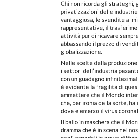
Chi non ricorda gli strateghi, 
privatizzazioni delle industri
vantaggiosa, le svendite al mi
rappresentative, il trasferim
attività pur di ricavare semp
abbassando il prezzo di vendi
globalizzazione.
Nelle scelte della produzione 
i settori dell’industria pesan
con un guadagno infinitesimal
è evidente la fragilità di que
ammettere che il Mondo inter
che, per ironia della sorte, ha
dove è emerso il virus corona
Il ballo in maschera che il M
dramma che è in scena nel nos
negli ospedali in grave diffico