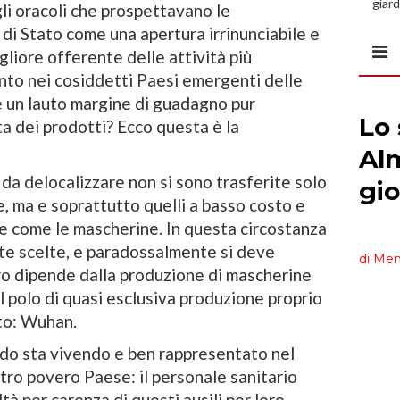
giard
gli oracoli che prospettavano le
spazi
e di Stato come una apertura irrinunciabile e
gliore offerente delle attività più
ento nei cosiddetti Paesi emergenti delle
re un lauto margine di guadagno pur
ta dei prodotti? Ecco questa è la
da delocalizzare non si sono trasferite solo
te, ma e soprattutto quelli a basso costo e
e come le mascherine. In questa circostanza
ste scelte, e paradossalmente si deve
o dipende dalla produzione di mascherine
 il polo di quasi esclusiva produzione proprio
to: Wuhan.
ondo sta vivendo e ben rappresentato nel
tro povero Paese: il personale sanitario
ltà per carenza di questi ausili per loro