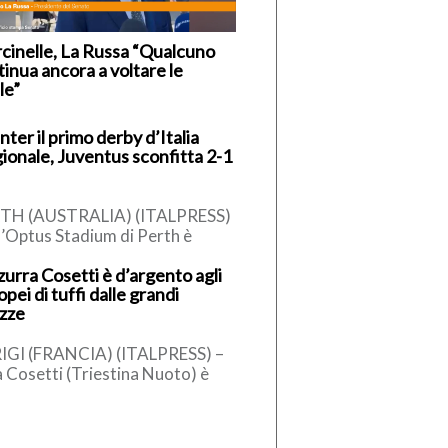
cinelle, La Russa “Qualcuno
inua ancora a voltare le
le”
Inter il primo derby d’Italia
gionale, Juventus sconfitta 2-1
TH (AUSTRALIA) (ITALPRESS)
l’Optus Stadium di Perth è
ter a prendersi il primo derby
zurra Cosetti è d’argento agli
alia della stagione.
pei di tuffi dalle grandi
’amichevole australiana […]
ezze
IGI (FRANCIA) (ITALPRESS) –
a Cosetti (Triestina Nuoto) è
glia d’argento nei tuffi dalle
di altezze femminili agli
pei di […]