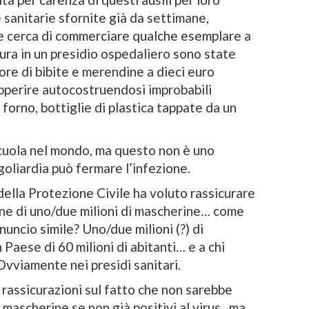
e sanitarie sfornite già da settimane,
e cerca di commerciare qualche esemplare a
ura in un presidio ospedaliero sono state
ore di bibite e merendine a dieci euro
opperire autocostruendosi improbabili
 forno, bottiglie di plastica tappate da un
 scuola nel mondo, ma questo non è uno
oliardia può fermare l’infezione.
 della Protezione Civile ha voluto rassicurare
ione di uno/due milioni di mascherine… come
uncio simile? Uno/due milioni (?) di
 Paese di 60 milioni di abitanti… e a chi
Ovviamente nei presidi sanitari.
i rassicurazioni sul fatto che non sarebbe
mascherine se non già positivi al virus , ma