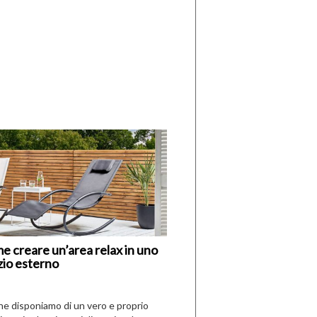
di
I
Nuovi
Vespri
e creare un’area relax in uno
zio esterno
che disponiamo di un vero e proprio