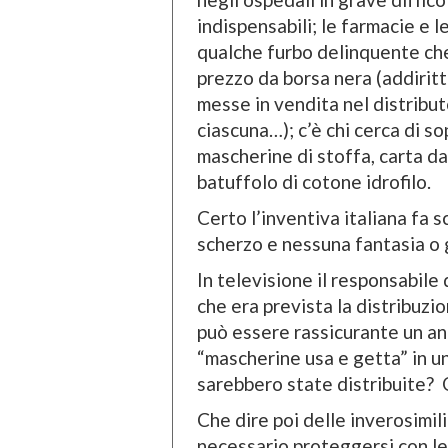
indispensabili; le farmacie e l
qualche furbo delinquente ch
prezzo da borsa nera (addiritt
messe in vendita nel distribut
ciascuna…); c’è chi cerca di s
mascherine di stoffa, carta da
batuffolo di cotone idrofilo.
Certo l’inventiva italiana fa
scherzo e nessuna fantasia o g
In televisione il responsabile
che era prevista la distribuz
può essere rassicurante un ann
“mascherine usa e getta” in un
sarebbero state distribuite? 
Che dire poi delle inverosimil
necessario proteggersi con le 