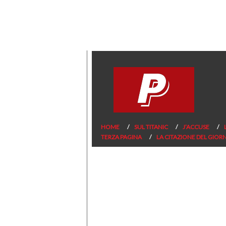
HOME
SUL TITANIC
J’ACCUSE
TERZA PAGINA
LA CITAZIONE DEL GIOR