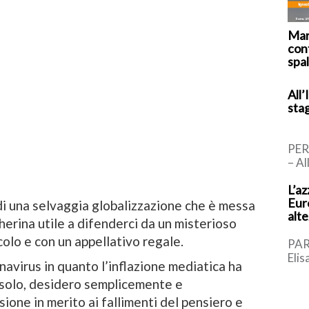
Mar
cont
spal
All’
sta
PER
– Al
l’In
L’az
d’It
Euro
Nell
di una selvaggia globalizzazione che è messa
alt
erina utile a difenderci da un misterioso
scolo e con un appellativo regale.
PAR
Elis
avirus in quanto l’inflazione mediatica ha
meda
 solo, desidero semplicemente e
gran
Euro
ione in merito ai fallimenti del pensiero e