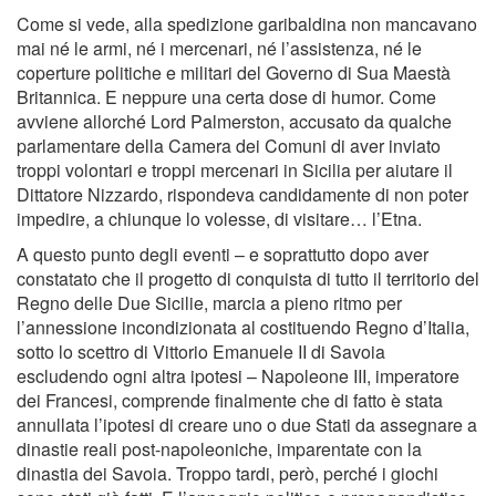
Come si vede, alla spedizione garibaldina non mancavano
mai né le armi, né i mercenari, né l’assistenza, né le
coperture politiche e militari del Governo di Sua Maestà
Britannica. E neppure una certa dose di humor. Come
avviene allorché Lord Palmerston, accusato da qualche
parlamentare della Camera dei Comuni di aver inviato
troppi volontari e troppi mercenari in Sicilia per aiutare il
Dittatore Nizzardo, rispondeva candidamente di non poter
impedire, a chiunque lo volesse, di visitare… l’Etna.
A questo punto degli eventi – e soprattutto dopo aver
constatato che il progetto di conquista di tutto il territorio del
Regno delle Due Sicilie, marcia a pieno ritmo per
l’annessione incondizionata al costituendo Regno d’Italia,
sotto lo scettro di Vittorio Emanuele II di Savoia
escludendo ogni altra ipotesi – Napoleone III, imperatore
dei Francesi, comprende ﬁnalmente che di fatto è stata
annullata l’ipotesi di creare uno o due Stati da assegnare a
dinastie reali post-napoleoniche, imparentate con la
dinastia dei Savoia. Troppo tardi, però, perché i giochi