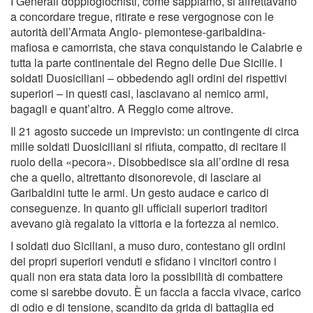
I Generali doppiogiochisti, come sappiamo, si affrettavano
a concordare tregue, ritirate e rese vergognose con le
autorità dell’Armata Anglo- piemontese-garibaldina-
maﬁosa e camorrista, che stava conquistando le Calabrie e
tutta la parte continentale del Regno delle Due Sicilie. I
soldati Duosiciliani – obbedendo agli ordini dei rispettivi
superiori – in questi casi, lasciavano al nemico armi,
bagagli e quant’altro. A Reggio come altrove.
Il 21 agosto succede un imprevisto: un contingente di circa
mille soldati Duosiciliani si riﬁuta, compatto, di recitare il
ruolo della «pecora». Disobbedisce sia all’ordine di resa
che a quello, altrettanto disonorevole, di lasciare ai
Garibaldini tutte le armi. Un gesto audace e carico di
conseguenze. In quanto gli ufﬁciali superiori traditori
avevano già regalato la vittoria e la fortezza al nemico.
I soldati duo Siciliani, a muso duro, contestano gli ordini
dei propri superiori venduti e sﬁdano i vincitori contro i
quali non era stata data loro la possibilità di combattere
come si sarebbe dovuto. È un faccia a faccia vivace, carico
di odio e di tensione, scandito da grida di battaglia ed