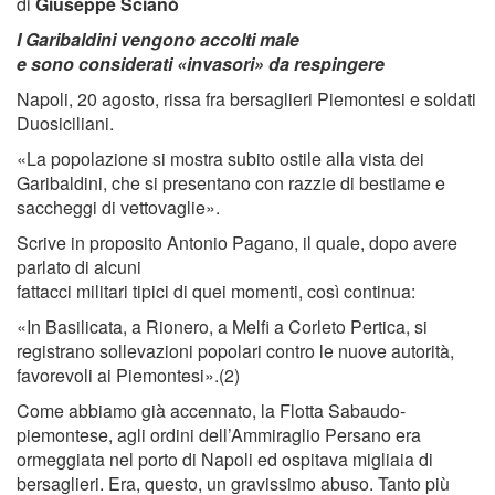
di
Giuseppe Scianò
I Garibaldini vengono accolti male
e sono considerati «invasori» da respingere
Napoli, 20 agosto, rissa fra bersaglieri Piemontesi e soldati
Duosiciliani.
«La popolazione si mostra subito ostile alla vista dei
Garibaldini, che si presentano con razzie di bestiame e
saccheggi di vettovaglie».
Scrive in proposito Antonio Pagano, il quale, dopo avere
parlato di alcuni
fattacci militari tipici di quei momenti, così continua:
«In Basilicata, a Rionero, a Melﬁ a Corleto Pertica, si
registrano sollevazioni popolari contro le nuove autorità,
favorevoli ai Piemontesi».(2)
Come abbiamo già accennato, la Flotta Sabaudo-
piemontese, agli ordini dell’Ammiraglio Persano era
ormeggiata nel porto di Napoli ed ospitava migliaia di
bersaglieri. Era, questo, un gravissimo abuso. Tanto più