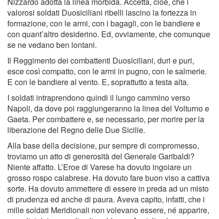
Nizzardo adotta la linea morbida. Accetta, cioè, che i
valorosi soldati Duosiciliani ribelli lascino la fortezza in
formazione, con le armi, con i bagagli, con le bandiere e
con quant’altro desiderino. Ed, ovviamente, che comunque
se ne vedano ben lontani.
Il Reggimento dei combattenti Duosiciliani, duri e puri,
esce così compatto, con le armi in pugno, con le salmerie.
E con le bandiere al vento. E, soprattutto a testa alta.
I soldati intraprendono quindi il lungo cammino verso
Napoli, da dove poi raggiungeranno la linea del Volturno e
Gaeta. Per combattere e, se necessario, per morire per la
liberazione del Regno delle Due Sicilie.
Alla base della decisione, pur sempre di compromesso,
troviamo un atto di generosità del Generale Garibaldi?
Niente affatto. L’Eroe di Varese ha dovuto ingoiare un
grosso rospo calabrese. Ha dovuto fare buon viso a cattiva
sorte. Ha dovuto ammettere di essere in preda ad un misto
di prudenza ed anche di paura. Aveva capito, infatti, che i
mille soldati Meridionali non volevano essere, né apparire,