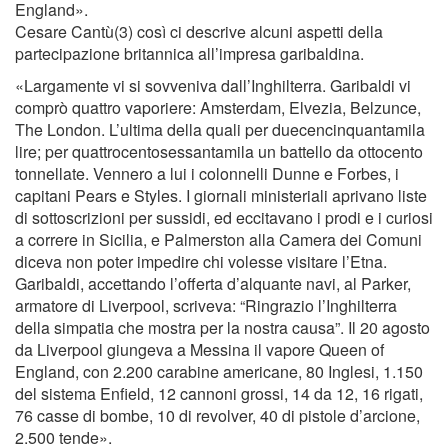
England».
Cesare Cantù(3) così ci descrive alcuni aspetti della
partecipazione britannica all’impresa garibaldina.
«Largamente vi si sovveniva dall’Inghilterra. Garibaldi vi
comprò quattro vaporiere: Amsterdam, Elvezia, Belzunce,
The London. L’ultima della quali per duecencinquantamila
lire; per quattrocentosessantamila un battello da ottocento
tonnellate. Vennero a lui i colonnelli Dunne e Forbes, i
capitani Pears e Styles. I giornali ministeriali aprivano liste
di sottoscrizioni per sussidi, ed eccitavano i prodi e i curiosi
a correre in Sicilia, e Palmerston alla Camera dei Comuni
diceva non poter impedire chi volesse visitare l’Etna.
Garibaldi, accettando l’offerta d’alquante navi, al Parker,
armatore di Liverpool, scriveva: “Ringrazio l’Inghilterra
della simpatia che mostra per la nostra causa”. Il 20 agosto
da Liverpool giungeva a Messina il vapore Queen of
England, con 2.200 carabine americane, 80 Inglesi, 1.150
del sistema Enﬁeld, 12 cannoni grossi, 14 da 12, 16 rigati,
76 casse di bombe, 10 di revolver, 40 di pistole d’arcione,
2.500 tende».