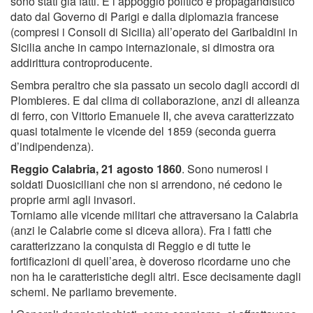
sono stati già fatti. E l’appoggio politico e propagandistico
dato dal Governo di Parigi e dalla diplomazia francese
(compresi i Consoli di Sicilia) all’operato dei Garibaldini in
Sicilia anche in campo internazionale, si dimostra ora
addirittura controproducente.
Sembra peraltro che sia passato un secolo dagli accordi di
Plombieres. E dal clima di collaborazione, anzi di alleanza
di ferro, con Vittorio Emanuele II, che aveva caratterizzato
quasi totalmente le vicende del 1859 (seconda guerra
d’indipendenza).
Reggio Calabria, 21 agosto 1860
. Sono numerosi i
soldati Duosiciliani che non si arrendono, né cedono le
proprie armi agli invasori.
Torniamo alle vicende militari che attraversano la Calabria
(anzi le Calabrie come si diceva allora). Fra i fatti che
caratterizzano la conquista di Reggio e di tutte le
fortiﬁcazioni di quell’area, è doveroso ricordarne uno che
non ha le caratteristiche degli altri. Esce decisamente dagli
schemi. Ne parliamo brevemente.