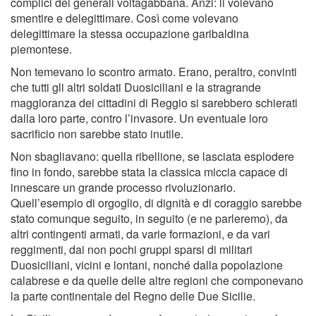
complici dei generali voltagabbana. Anzi: li volevano
smentire e delegittimare. Così come volevano
delegittimare la stessa occupazione garibaldina
piemontese.
Non temevano lo scontro armato. Erano, peraltro, convinti
che tutti gli altri soldati Duosiciliani e la stragrande
maggioranza dei cittadini di Reggio si sarebbero schierati
dalla loro parte, contro l’invasore. Un eventuale loro
sacriﬁcio non sarebbe stato inutile.
Non sbagliavano: quella ribellione, se lasciata esplodere
ﬁno in fondo, sarebbe stata la classica miccia capace di
innescare un grande processo rivoluzionario.
Quell’esempio di orgoglio, di dignità e di coraggio sarebbe
stato comunque seguito, in seguito (e ne parleremo), da
altri contingenti armati, da varie formazioni, e da vari
reggimenti, dai non pochi gruppi sparsi di militari
Duosiciliani, vicini e lontani, nonché dalla popolazione
calabrese e da quelle delle altre regioni che componevano
la parte continentale del Regno delle Due Sicilie.