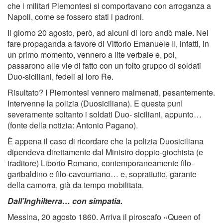
che i militari Piemontesi si comportavano con arroganza a
Napoli, come se fossero stati i padroni.
Il giorno 20 agosto, però, ad alcuni di loro andò male. Nel
fare propaganda a favore di Vittorio Emanuele II, infatti, in
un primo momento, vennero a lite verbale e, poi,
passarono alle vie di fatto con un folto gruppo di soldati
Duo-siciliani, fedeli al loro Re.
Risultato? I Piemontesi vennero malmenati, pesantemente.
Intervenne la polizia (Duosiciliana). E questa punì
severamente soltanto i soldati Duo- siciliani, appunto…
(fonte della notizia: Antonio Pagano).
È appena il caso di ricordare che la polizia Duosiciliana
dipendeva direttamente dal Ministro doppio-giochista (e
traditore) Liborio Romano, contemporaneamente ﬁlo-
garibaldino e ﬁlo-cavourriano… e, soprattutto, garante
della camorra, già da tempo mobilitata.
Dall’Inghilterra… con simpatia.
Messina, 20 agosto 1860. Arriva il piroscafo «Queen of