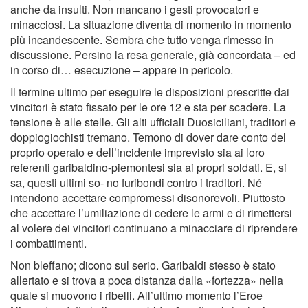
anche da insulti. Non mancano i gesti provocatori e
minacciosi. La situazione diventa di momento in momento
più incandescente. Sembra che tutto venga rimesso in
discussione. Persino la resa generale, già concordata – ed
in corso di… esecuzione – appare in pericolo.
Il termine ultimo per eseguire le disposizioni prescritte dai
vincitori è stato ﬁssato per le ore 12 e sta per scadere. La
tensione è alle stelle. Gli alti ufﬁciali Duosiciliani, traditori e
doppiogiochisti tremano. Temono di dover dare conto del
proprio operato e dell’incidente imprevisto sia ai loro
referenti garibaldino-piemontesi sia ai propri soldati. E, si
sa, questi ultimi so- no furibondi contro i traditori. Né
intendono accettare compromessi disonorevoli. Piuttosto
che accettare l’umiliazione di cedere le armi e di rimettersi
al volere dei vincitori continuano a minacciare di riprendere
i combattimenti.
Non bleffano; dicono sul serio. Garibaldi stesso è stato
allertato e si trova a poca distanza dalla «fortezza» nella
quale si muovono i ribelli. All’ultimo momento l’Eroe