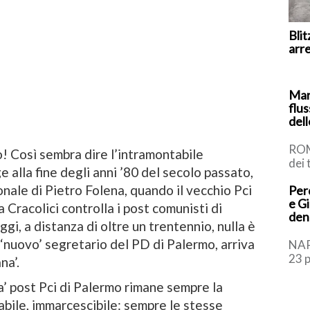
Blit
arr
Mar
flus
del
ROM
io! Così sembra dire l’intramontabile
dei 
e alla fine degli anni ’80 del secolo passato,
si u
onale di Pietro Folena, quando il vecchio Pci
Perq
lavo
e Gi
a Cracolici controlla i post comunisti di
den
gi, a distanza di oltre un trentennio, nulla è
 ‘nuovo’ segretario del PD di Palermo, arriva
NAP
23 
na’.
quan
sequ
ra’ post Pci di Palermo rimane sempre la
abile, immarcescibile: sempre le stesse