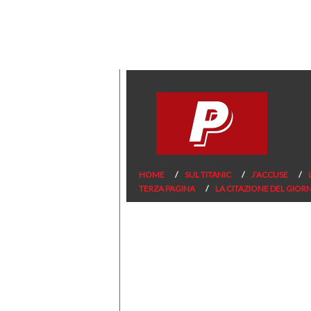
HOME
SUL TITANIC
J’ACCUSE
TERZA PAGINA
LA CITAZIONE DEL GIOR