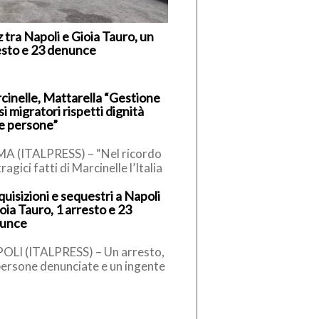
z tra Napoli e Gioia Tauro, un
esto e 23 denunce
cinelle, Mattarella “Gestione
si migratori rispetti dignità
le persone”
A (ITALPRESS) – “Nel ricordo
tragici fatti di Marcinelle l’Italia
nisce nel fare memoria dei
uisizioni e sequestri a Napoli
ratori nostri concittadini […]
oia Tauro, 1 arresto e 23
unce
OLI (ITALPRESS) – Un arresto,
persone denunciate e un ingente
titativo di materiale
estrato, tra armi e rame. E’ […]