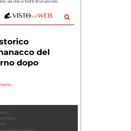
ino, sia che si tratti di un piccolo
o all’aperto, l’idea è […]
Siamo
ie Policy
atti
ge privacy settings