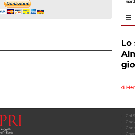
giard
spazi
Chi 
Cook
Cont
Chan