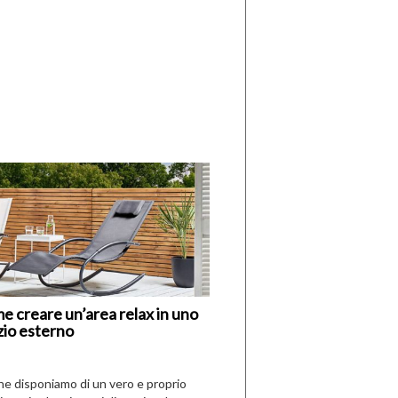
di
I
Nuovi
Vespri
e creare un’area relax in uno
zio esterno
che disponiamo di un vero e proprio