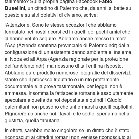
fallimento? Sulla propria pagina Facebook
Fabio
Busellini,
un cittadino di Palermo che, da anni, si batte su
questo e su altri obiettivi di civismo, scrive:
“Attenzione. Sono le stesse eccezioni che abbiamo
formulato nei nostri ricorsi ed in quelli dei pochi amici che
ci hanno voluto seguire. Abbiamo anche messo in mora
l’Asp (Azienda sanitaria provinciale di Palermo ndr) dalla
configurazione di un esistente danno ambientale, insieme
al Nopa ed all’Arpa (Agenzia regionale per la protezione
dell’ambiente ndr), ma nessuno di tali enti ha risposto.
Abbiamo pure prodotto numerose fotografie dei disservizi,
stante che il processo tributario è un rito prettamente
documentale e la prova testimoniale, per legge, non è
ammessa. Insomma la fattispecie romana è assolutamente
speculare a quella da noi depositata e quindi i Giudici
palermitani non possono che uniformarsi a quelli capitolini.
Pignoreremo anche noi i tavoli e le sedie; speriamo nella
giustizia, quella tributaria”.
In effetti, sarebbe molto singolare se un diritto che è stato
riconosciuti ai cittadini romani non venisse riconosciuto ai