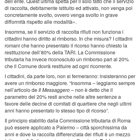
dell’ente. Quest’ultima spetta per il solo fatto che il servizio
di raccolta, debitamente istituito ed attivato, non venga poi
concretamente svolto, ovvero venga svolto in grave
difformità rispetto alle modalità».
Insomma, se il servizio di raccolta rifiuti non funziona i
cittadini hanno diritto al rimborso. In che misura? I cittadini
romani che hanno presentato il ricorso hanno chiesto la
restituzione dell’80% della TARI. La Commissione
tributaria ha invece riconosciuto un rimborso pari al 20%
che il Comune dovrà restituire ad ogni ricorrente.
I cittadini, da parte loro, non si fermeranno: insisteranno per
avere un rimborso maggiore. “Insomma – leggiamo sempre
nell’articolo de
Il Messaggero
– non è detto che il
parametro del 20% resti anche nelle altre sentenze a
favore delle decine di comitati di quartiere che negli ultimi
anni hanno presentato lo stesso tipo di ricorso”.
Il principio stabilito dalla Commissione tributaria di Roma
può essere applicato a Palermo – città sporchissima da
anni e dove la raccolta differenziata dei rifiuti è un mezzo