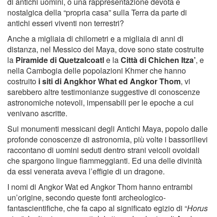
di antichi uomini, o una rappresentazione devota e
nostalgica della “propria casa” sulla Terra da parte di
antichi esseri viventi non terrestri?
Anche a migliaia di chilometri e a migliaia di anni di
distanza, nel Messico dei Maya, dove sono state costruite
la
Piramide di Quetzalcoatl
e la
Città di Chichen Itza’
, e
nella Cambogia delle popolazioni Khmer che hanno
costruito
i siti di Angkhor What ed Angkor Thom
, vi
sarebbero altre testimonianze suggestive di conoscenze
astronomiche notevoli, impensabili per le epoche a cui
venivano ascritte.
Sui monumenti messicani degli Antichi Maya, popolo dalle
profonde conoscenze di astronomia, più volte i bassorilievi
raccontano di uomini seduti dentro strani veicoli ovoidali
che spargono lingue fiammeggianti. Ed una delle divinità
da essi venerata aveva l’effigie di un dragone.
I nomi di Angkor Wat ed Angkor Thom hanno entrambi
un’origine, secondo queste fonti archeologico-
fantascientifiche, che fa capo al significato egizio di “
Horus