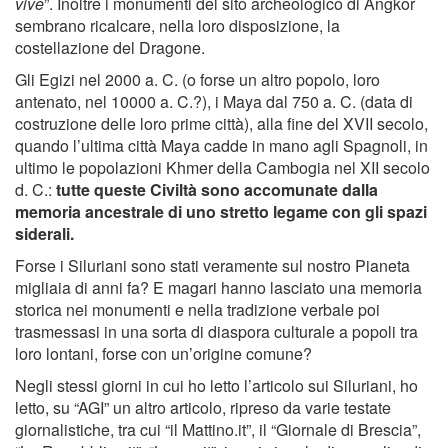
vive
”. Inoltre i monumenti del sito archeologico di Angkor
sembrano ricalcare, nella loro disposizione, la
costellazione del Dragone.
Gli Egizi nel 2000 a. C. (o forse un altro popolo, loro
antenato, nel 10000 a. C.?), i Maya dal 750 a. C. (data di
costruzione delle loro prime città), alla fine del XVII secolo,
quando l’ultima città Maya cadde in mano agli Spagnoli, in
ultimo le popolazioni Khmer della Cambogia nel XII secolo
d. C.:
tutte queste Civiltà sono accomunate dalla
memoria ancestrale di uno stretto legame con gli spazi
siderali.
Forse i Siluriani sono stati veramente sul nostro Pianeta
migliaia di anni fa? E magari hanno lasciato una memoria
storica nei monumenti e nella tradizione verbale poi
trasmessasi in una sorta di diaspora culturale a popoli tra
loro lontani, forse con un’origine comune?
Negli stessi giorni in cui ho letto l’articolo sui Siluriani, ho
letto, su “AGI” un altro articolo, ripreso da varie testate
giornalistiche, tra cui “il Mattino.it”, il “Giornale di Brescia”,