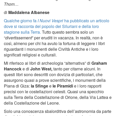
Thom…
di
Maddalena Albanese
Qualche giorno fa
I Nuovi Vespri
ha pubblicato un articolo
dove si racconta del popolo dei Siluriani e della loro
stagione sulla Terra.
Tutto questo sembra solo un
“
divertissement
” per eruditi in vacanza. In realtà, non è
così, almeno per chi ha avuto la fortuna di leggere i libri
riguardanti i monumenti delle Civiltà Antiche e i loro
significati religiosi e culturali.
Mi riferisco ai libri di archeologia “alternativa” di
Graham
Hancock
e di
John West,
tanto per citarne alcuni. In
questi libri sono descritti con dovizia di particolari, che
assurgono quasi a prove scientifiche, i monumenti della
Piana di Giza:
la Sfinge
e
le Piramidi
e i loro rapporti
precisi con le costellazioni celesti. Quasi una specchio
sulla Terra della Costellazione di Orione, della Via Lattea e
della Costellazione del Leone.
Solo una conoscenza sbalorditiva dell’astronomia da parte