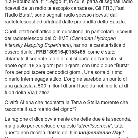
“La Repubblica.it”, “Leggo.it”, in cui si parla di segnali radio
ricevuti da un radio telescopio canadese. Gli FRB,”Fast
Radio Burst”, sono segnali radio spesso ricevuti dai
radiotelescopi ed originati dalle profondità dello Spazio.
Quelli citati nell’articolo in questione, in particolare, ricevuti
dai radiotelescopi del CHIME (
Canadian Hydrogen
Intensity Mapping Experiment
), hanno la caratteristica di
essere ritmici.
FRB180916-j0158+65
, come è stato
chiamato il segnale radio di cui si parla nell’articolo, si
ripete ogni 16,35 giorni per 4 giorni con uno o due “Burst”
l’ora per poi tacere per dodici giorni. Una sorta di ritmo
binario intermegagalattico. L’origine sarebbe un punto di
una galassia a 500 milioni di anni luce da noi, molto al di
fuori della Via Lattea.
Civiltà Aliena che ricontatta la Terra o Stella morente che
racconta il suo “canto del cigno”?
La ragione ci dice ovviamente che delle due è la seconda,
ma giusto per concludere questo “
divertissement
”: tutto
questo non ricorda l’inizio del film
Indipendence Day
?