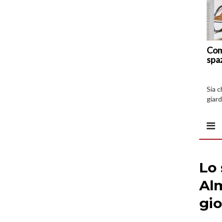
Com
spa
Sia 
giard
spazi