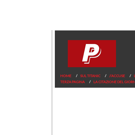
HOME
SUL TITANIC
J’ACCUSE
TERZA PAGINA
LA CITAZIONE DEL GIOR