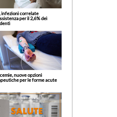
 infezioni correlate
assistenza per il 2,6% dei
identi
cemie, nuove opzioni
apeutiche per le forme acute