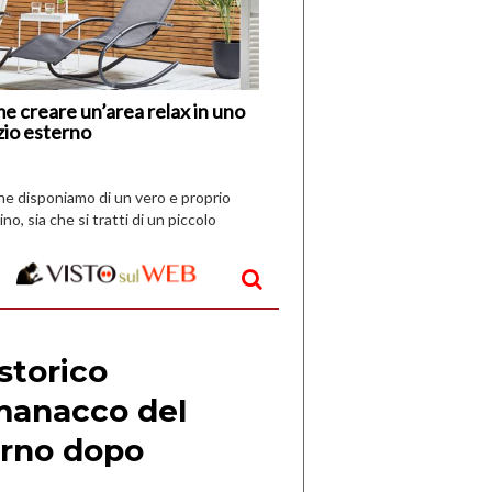
Nuovi
Vespri
e creare un’area relax in uno
zio esterno
che disponiamo di un vero e proprio
ino, sia che si tratti di un piccolo
o all’aperto, l’idea è […]