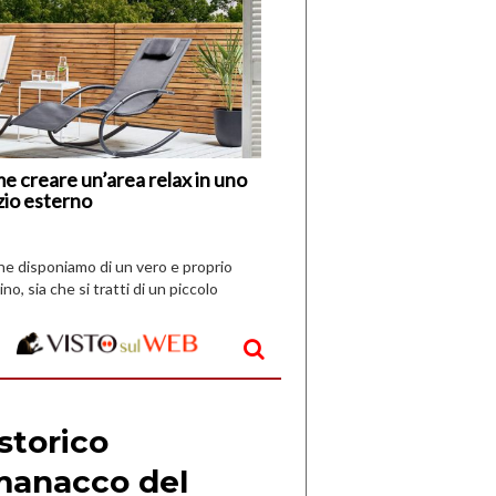
di
I
Nuovi
Vespri
e creare un’area relax in uno
zio esterno
che disponiamo di un vero e proprio
ino, sia che si tratti di un piccolo
o all’aperto, l’idea è […]