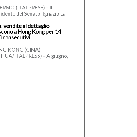
ERMO (ITALPRESS) – Il
idente del Senato, Ignazio La
sa, secondo quanto apprende
, vendite al dettaglio
alpress, ha telefonato al sindaco
scono a Hong Kong per 14
alermo, […]
i consecutivi
NG KONG (CINA)
NHUA/ITALPRESS) – A giugno,
tima provvisoria del valore
lessivo delle vendite al
taglio di Hong Kong […]