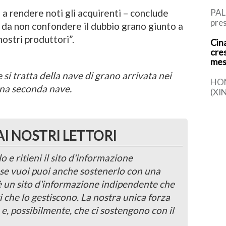
 a rendere noti gli acquirenti – conclude
PAL
pres
a da non confondere il dubbio grano giunto a
Rus
nostri produttori”.
Cina
l’It
cre
di P
mes
i tratta della nave di grano arrivata nei
HO
i una seconda nave.
(XI
la s
comp
det
AI NOSTRI LETTORI
o e ritieni il sito d'informazione
, se vuoi puoi anche sostenerlo con una
 è un sito d'informazione indipendente che
i che lo gestiscono. La nostra unica forza
 e, possibilmente, che ci sostengono con il