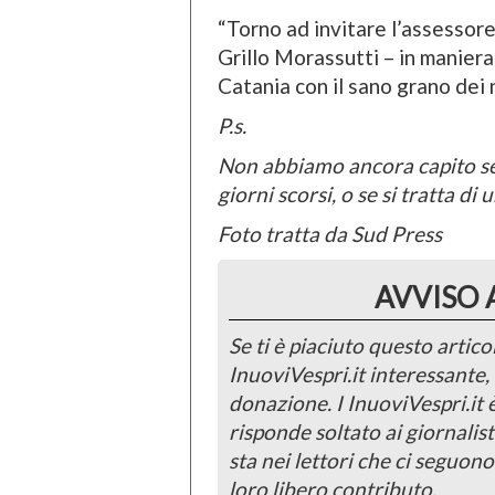
“Torno ad invitare l’assessore
Grillo Morassutti – in manier
Catania con il sano grano dei 
P.s.
Non abbiamo ancora capito se s
giorni scorsi, o se si tratta d
Foto tratta da Sud Press
AVVISO 
Se ti è piaciuto questo articol
InuoviVespri.it interessante
donazione. I InuoviVespri.it
risponde soltato ai giornalist
sta nei lettori che ci seguono
loro libero contributo.