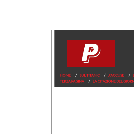
HOME
SUL TITANIC
J’ACCUSE
TERZA PAGINA
LA CITAZIONE DEL GIOR