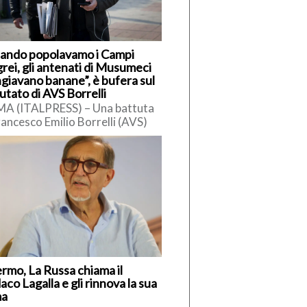
ando popolavamo i Campi
rei, gli antenati di Musumeci
giavano banane”, è bufera sul
utato di AVS Borrelli
A (ITALPRESS) – Una battuta
rancesco Emilio Borrelli (AVS)
siciliani ha innescato polemiche.
ervistato da Radio Cusano,
elli […]
ermo, La Russa chiama il
aco Lagalla e gli rinnova la sua
ma