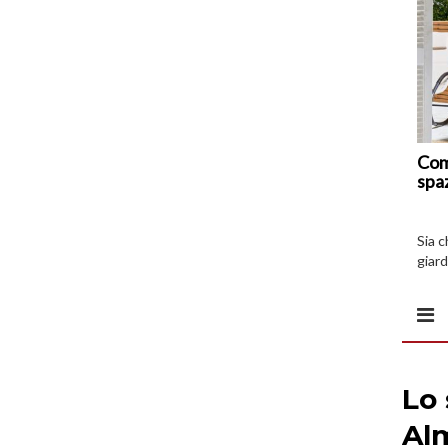
Com
spa
Sia 
giard
spazi