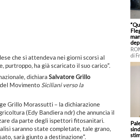
“Qu
Fleg
man
dep
ROM
di F
ese che si attendeva nei giorni scorsi al
sui 
, purtroppo, ha già scaricato il suo carico”.
Int
Borr
nazionale, dichiara
Salvatore Grillo
ti del Movimento
Siciliani verso la
e Grillo Morassutti – la dichiarazione
gricoltura (Edy Bandiera ndr) che annuncia il
are da parte degli ispettori fitosanitari.
Pal
alisi saranno state completate, tale grano,
sind
sti
ato, sarà giunto a destinazione”.