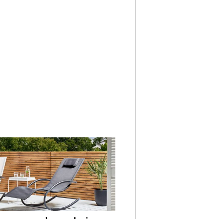
di
I
Nuovi
Vespri