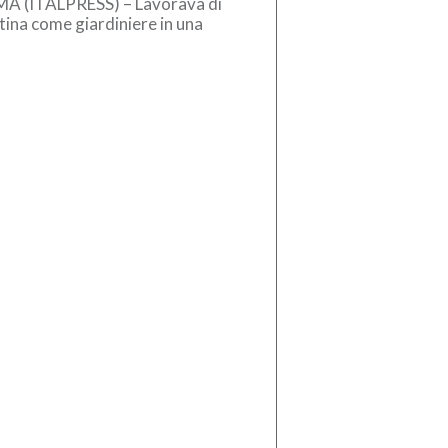
A (ITALPRESS) – Lavorava di
ina come giardiniere in una
erativa sociale e il pomeriggio
iva la piazza di spaccio […]