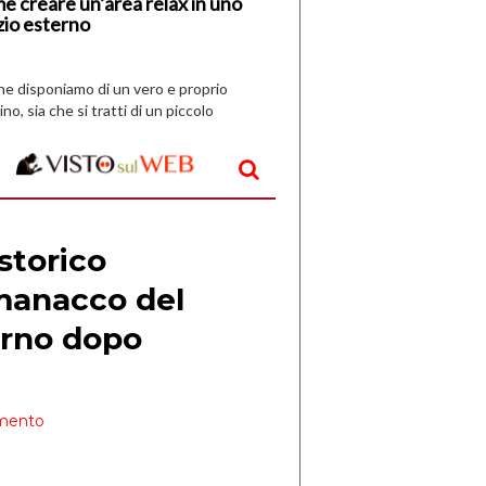
e creare un’area relax in uno
zio esterno
che disponiamo di un vero e proprio
ino, sia che si tratti di un piccolo
o all’aperto, l’idea è […]