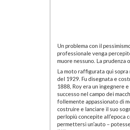
Un problema con il pessimismo
professionale venga percepit
muore nessuno. La prudenza ob
La moto raffigurata qui sopra n
del 1929. Fu disegnata e cost
1888, Roy era un ingegnere e
successo nel campo dei macchin
follemente appassionato di mo
costruire e lanciare il suo so
perlopiù concepite all’epoca 
permettersi un’auto – potess