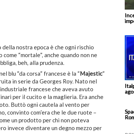
Inc
imp
 della nostra epoca è che ogni rischio
o come “mortale”, anche quando non ne
bliga, beh, alla prudenza.
el blu “da corsa” francese è la “
Majestic
”
ruita in serie da Georges Roy. Nato nel
Ita
 industriale francese che aveva avuto
ago
ari per il cucito e la maglieria. Era anche
to. Buttò ogni cautela al vento per
Spac
gno, convinto com’era che le due ruote –
Rom
come un prodotto per chi non poteva
ero invece diventare un degno mezzo per