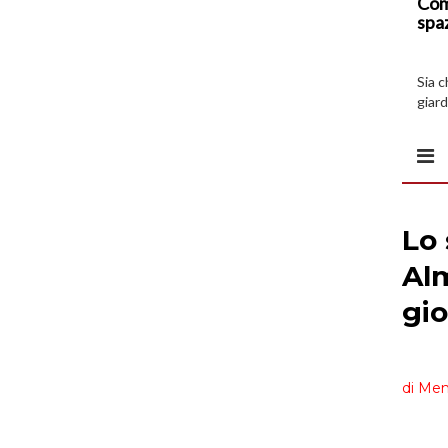
Com
spa
Sia 
giard
spazi