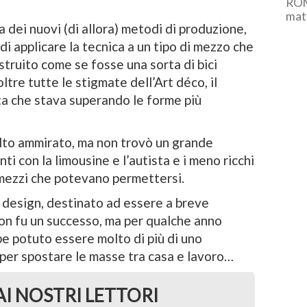
ROM
matt
 dei nuovi (di allora) metodi di produzione,
coop
gest
i applicare la tecnica a un tipo di mezzo che
ruito come se fosse una sorta di bici
oltre tutte le stigmate dell’Art déco, il
a che stava superando le forme più
molto ammirato, ma non trovò un grande
ti con la limousine e l’autista e i meno ricchi
 mezzi che potevano permettersi.
el design, destinato ad essere a breve
non fu un successo, ma per qualche anno
e potuto essere molto di più di uno
 per spostare le masse tra casa e lavoro…
AI NOSTRI LETTORI