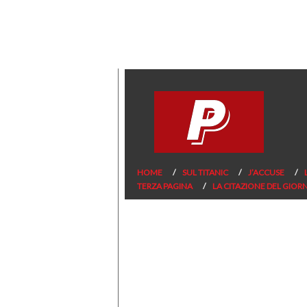
HOME
SUL TITANIC
J’ACCUSE
TERZA PAGINA
LA CITAZIONE DEL GIOR