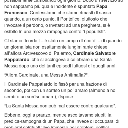
non sappiamo più quale incidente è spuntato
Papa
Francesco
. Confessiamo che siamo rimasti di sasso
quando, a un certo punto, il Pontefice, piuttosto che
invocare il perdono, o invitarci ad una preghiera, si è
esibito in una mezza rampogna contro “i populisti”.
Ci siamo ricordati – è stato un lampo di ricordi – di quando
un giornalista non esattamente lungimirante chiese
all’allora Arcivescovo di Palermo,
Cardinale Salvatore
Pappalardo
, che si accingeva a celebrare una Santa
Messa dopo uno dei tanti episodi luttuosi di quegli anni:
“Allora Cardinale, una Messa Antimafia?”.
Il Cardinale Pappalardo lo fissò per una frazione di
secondo, poi con un sorriso un po’ amaro (almeno a noi
sembrò un sorriso amaro), rispose:
“La Santa Messa non può mai essere contro qualcuno”.
Ebbene, oggi a pranzo, mentre ascoltavamo stupiti la
predica-rampogna di un Papa, che invece di occuparsi di
problemi spirituali vive immerso nei problemi politici –