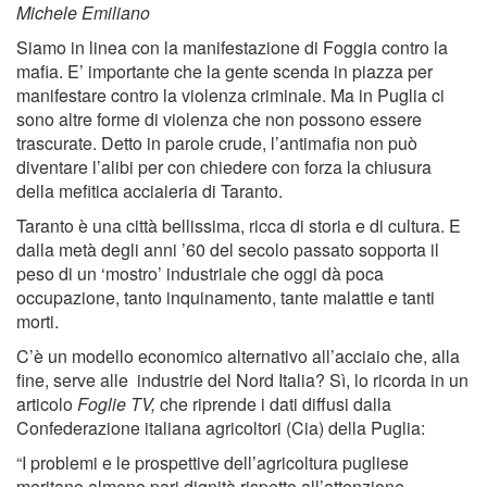
Michele Emiliano
Siamo in linea con la manifestazione di Foggia contro la
mafia. E’ importante che la gente scenda in piazza per
manifestare contro la violenza criminale. Ma in Puglia ci
sono altre forme di violenza che non possono essere
trascurate. Detto in parole crude, l’antimafia non può
diventare l’alibi per con chiedere con forza la chiusura
della mefitica acciaieria di Taranto.
Taranto è una città bellissima, ricca di storia e di cultura. E
dalla metà degli anni ’60 del secolo passato sopporta il
peso di un ‘mostro’ industriale che oggi dà poca
occupazione, tanto inquinamento, tante malattie e tanti
morti.
C’è un modello economico alternativo all’acciaio che, alla
fine, serve alle industrie del Nord Italia? Sì, lo ricorda in un
articolo
Foglie TV,
che riprende i dati diffusi dalla
Confederazione italiana agricoltori (Cia) della Puglia:
“I problemi e le prospettive dell’agricoltura pugliese
meritano almeno pari dignità rispetto all’attenzione