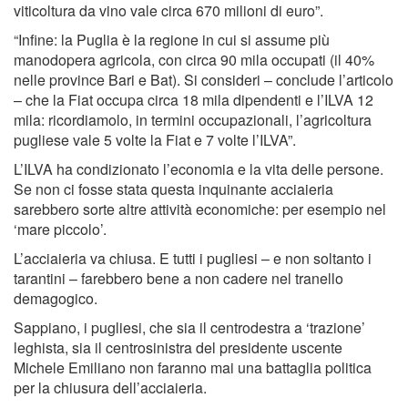
viticoltura da vino vale circa 670 milioni di euro”.
“Infine: la Puglia è la regione in cui si assume più
manodopera agricola, con circa 90 mila occupati (il 40%
nelle province Bari e Bat). Si consideri – conclude l’articolo
– che la Fiat occupa circa 18 mila dipendenti e l’ILVA 12
mila: ricordiamolo, in termini occupazionali, l’agricoltura
pugliese vale 5 volte la Fiat e 7 volte l’ILVA”.
L’ILVA ha condizionato l’economia e la vita delle persone.
Se non ci fosse stata questa inquinante acciaieria
sarebbero sorte altre attività economiche: per esempio nel
‘mare piccolo’.
L’acciaieria va chiusa. E tutti i pugliesi – e non soltanto i
tarantini – farebbero bene a non cadere nel tranello
demagogico.
Sappiano, i pugliesi, che sia il centrodestra a ‘trazione’
leghista, sia il centrosinistra del presidente uscente
Michele Emiliano non faranno mai una battaglia politica
per la chiusura dell’acciaieria.