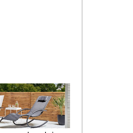
di
I
Nuovi
Vespri