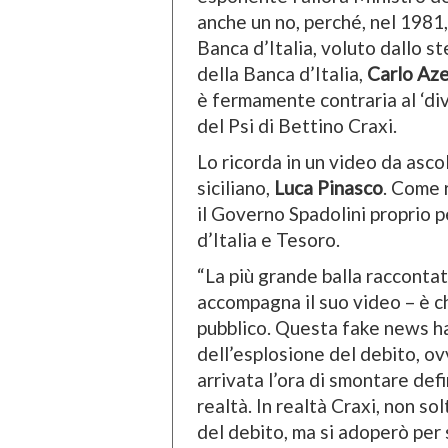
anche un no, perché, nel 1981,
Banca d’Italia, voluto dallo s
della Banca d’Italia,
Carlo Aze
è fermamente contraria al ‘divo
del Psi di Bettino Craxi.
Lo ricorda in un video da asc
siciliano,
Luca Pinasco
. Come 
il Governo Spadolini proprio p
d’Italia e Tesoro.
“La più grande balla raccontat
accompagna il suo video – è c
pubblico. Questa fake news h
dell’esplosione del debito, ovv
arrivata l’ora di smontare def
realtà. In realtà Craxi, non s
del debito, ma si adoperò per