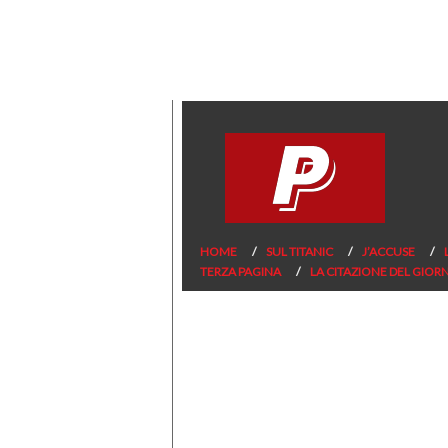
HOME
SUL TITANIC
J’ACCUSE
TERZA PAGINA
LA CITAZIONE DEL GIOR