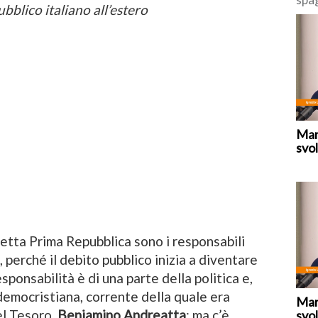
bblico italiano all’estero
deci
“tem
fron
Mar
svol
detta Prima Repubblica sono i responsabili
ì, perché il debito pubblico inizia a diventare
ponsabilità è di una parte della politica e,
democristiana, corrente della quale era
Mar
el Tesoro,
Beniamino Andreatta
; ma c’è
svol