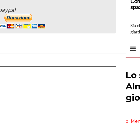
Com
spa
paypal
Sia 
giard
spazi