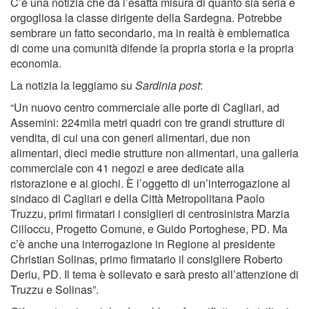
C’è una notizia che dà l’esatta misura di quanto sia seria e
orgogliosa la classe dirigente della Sardegna. Potrebbe
sembrare un fatto secondario, ma in realtà è emblematica
di come una comunità difende la propria storia e la propria
economia.
La notizia la leggiamo su
Sardinia post
:
“Un nuovo centro commerciale alle porte di Cagliari, ad
Assemini: 224mila metri quadri con tre grandi strutture di
vendita, di cui una con generi alimentari, due non
alimentari, dieci medie strutture non alimentari, una galleria
commerciale con 41 negozi e aree dedicate alla
ristorazione e ai giochi. È l’oggetto di un’interrogazione al
sindaco di Cagliari e della Città Metropolitana Paolo
Truzzu, primi firmatari i consiglieri di centrosinistra Marzia
Cilloccu, Progetto Comune, e Guido Portoghese, PD. Ma
c’è anche una interrogazione in Regione al presidente
Christian Solinas, primo firmatario il consigliere Roberto
Deriu, PD. Il tema è sollevato e sarà presto all’attenzione di
Truzzu e Solinas”.