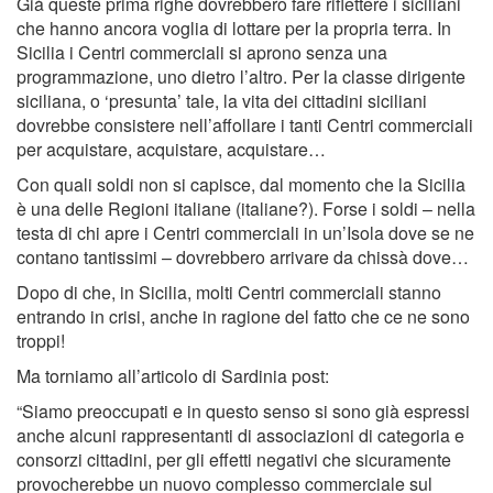
Già queste prima righe dovrebbero fare riflettere i siciliani
che hanno ancora voglia di lottare per la propria terra. In
Sicilia i Centri commerciali si aprono senza una
programmazione, uno dietro l’altro. Per la classe dirigente
siciliana, o ‘presunta’ tale, la vita dei cittadini siciliani
dovrebbe consistere nell’affollare i tanti Centri commerciali
per acquistare, acquistare, acquistare…
Con quali soldi non si capisce, dal momento che la Sicilia
è una delle Regioni italiane (italiane?). Forse i soldi – nella
testa di chi apre i Centri commerciali in un’Isola dove se ne
contano tantissimi – dovrebbero arrivare da chissà dove…
Dopo di che, in Sicilia, molti Centri commerciali stanno
entrando in crisi, anche in ragione del fatto che ce ne sono
troppi!
Ma torniamo all’articolo di Sardinia post:
“Siamo preoccupati e in questo senso si sono già espressi
anche alcuni rappresentanti di associazioni di categoria e
consorzi cittadini, per gli effetti negativi che sicuramente
provocherebbe un nuovo complesso commerciale sul