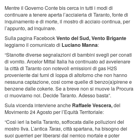
Mentre il Governo Conte bis cerca in tutti i modi di
continuare a tenere aperta l’acciaieria di Taranto, fonte di
inquinamento e di morte, il mostro di acciaio continua, per
l’appunto, ad inquinare.
Sulla pagina Facebook
Vento del Sud, Vento Brigante
leggiamo il comunicato di
Luciano Manna
:
“Stanotte diverse segnalazioni di bambini svegli per conati
di vomito. Arcelor Mittal Italia ha continuato ad avvelenare
la città di Taranto con notevoli emissioni di gas H2S
proveniente dai fumi di loppa di altoforno che non hanno
nessuna captazione, così come quelle di benzo(a)pirene e
benzene dalle cokerie. Se a breve non si muove la Procura
ci muoviamo noi. Decide Taranto. Adesso basta”.
Sula vicenda interviene anche
Raffaele Vescera,
del
Movimento 24 Agosto per l’Equità Territoriale:
“Così ieri la bella Taranto, soffocata dalle polluzioni del
mostro Ilva. L’antica
Taras
, città spartana, ha bisogno dei
suoi guerrieri per liberarsi dal nemico mortale e poter