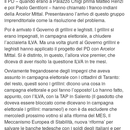
Il PD – quando erano a Palazzo Chigi prima Matteo Renzi
e poi Paolo Gentiloni – hanno chiamato i franco-indiani
della Arcelor Mittal. Presentavano l’arrivo di questo gruppo
imprenditoriale come la risoluzione del problema.
Poi è arrivato il Governo di grillini e leghisti. I grillini si
erano impegnati, in campagna elettorale, a chiudere
l’acciaieria ILVA. Ma una volta giunti al Governo grillini e
leghisti hanno applicato il progetto del PD con Arcelor
Mittal. Si è distinto, in questo, l’allora vice premier, che
diceva di aver risolto la questione ILVA in tre mesi.
Ovviamente fregandosene degli impegni che aveva
assunto in campagna elettorale con i cittadini di Taranto:
del resto, questi sono i grillini: dicono una cosa in
campagna elettorale e poi fanno l’opposto! Lo hanno fatto,
appunto, con l’ILVA, con la TAP in Salento (il gasdotto che
doveva essere bloccato come dicevano in campagna
elettorale i grillini: marameo!) e non è da escludere che
mercoledì prossimo votino sì alla riforma del MES, il
Meccanismo Europea di Stabilità, nuova ‘riforma’ per
salvare le banche tedesche con i soldi degli italiani e per