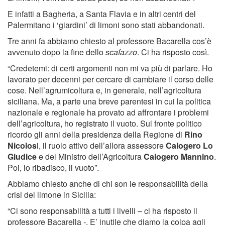
E infatti a Bagheria, a Santa Flavia e in altri centri del
Palermitano i ‘giardini’ di limoni sono stati abbandonati.
Tre anni fa abbiamo chiesto al professore Bacarella cos’è
avvenuto dopo la fine dello
scafazzo
. Ci ha risposto così.
“Credetemi: di certi argomenti non mi va più di parlare. Ho
lavorato per decenni per cercare di cambiare il corso delle
cose. Nell’agrumicoltura e, in generale, nell’agricoltura
siciliana. Ma, a parte una breve parentesi in cui la politica
nazionale e regionale ha provato ad affrontare i problemi
dell’agricoltura, ho registrato il vuoto. Sul fronte politico
ricordo gli anni della presidenza della Regione di
Rino
Nicolos
i, il ruolo attivo dell’allora assessore
Calogero Lo
Giudice
e del Ministro dell’Agricoltura
Calogero Mannino
.
Poi, lo ribadisco, il vuoto”.
Abbiamo chiesto anche di chi son le responsabilità della
crisi del limone in Sicilia:
“Ci sono responsabilità a tutti i livelli – ci ha risposto il
professore Bacarella -. E’ inutile che diamo la colpa agli