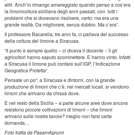
altri. Anch’io rimango amareggiato quando penso a cos’era
la limonicoltura siciliana degli anni passati, con tutti i
problemi che si dovevano risolvere, certo: ma era una
grande realtà. Da migliorare, senza dubbio. Ma c’era”.
Il professore Bacarella, tre anni fa, ci parlava del successo
della coltura del limone a Siracusa.
“Il punto è sempre quello – ci diceva il docente -: lì gli
agricoltori hanno saputo scommettere. E hanno vinto. Infatti
a Siracusa il limone può contare sull’IGP, l’Indicazione
Geografica Protetta”.
Pensate un po”: a Siracusa e dintorni, con la grande
produzione di limoni che c’è, nei mercati locali, si vendono
limoni che arrivano da chissà dove.
E nel resto della Sicilia – a parte alcune aree dove ancora
resistono piccole coltivazioni di limoni – che limoni
arrivano sulle nostre tavole? meglio non farsi certe
domanda…
Foto tratta da PasamAgrumi