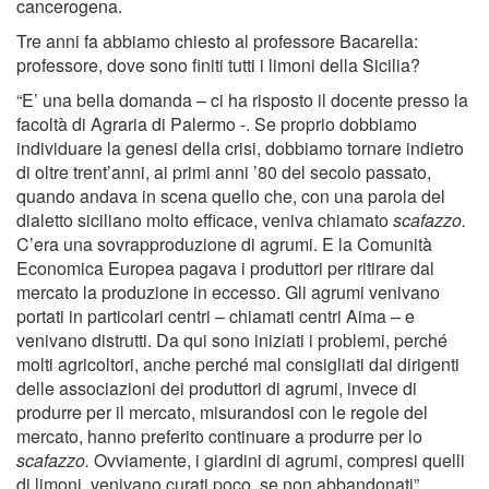
cancerogena.
Tre anni fa abbiamo chiesto al professore Bacarella:
professore, dove sono finiti tutti i limoni della Sicilia?
“E’ una bella domanda – ci ha risposto il docente presso la
facoltà di Agraria di Palermo -. Se proprio dobbiamo
individuare la genesi della crisi, dobbiamo tornare indietro
di oltre trent’anni, ai primi anni ’80 del secolo passato,
quando andava in scena quello che, con una parola del
dialetto siciliano molto efficace, veniva chiamato
scafazzo.
C’era una sovrapproduzione di agrumi. E la Comunità
Economica Europea pagava i produttori per ritirare dal
mercato la produzione in eccesso. Gli agrumi venivano
portati in particolari centri – chiamati centri Aima – e
venivano distrutti. Da qui sono iniziati i problemi, perché
molti agricoltori, anche perché mal consigliati dai dirigenti
delle associazioni dei produttori di agrumi, invece di
produrre per il mercato, misurandosi con le regole del
mercato, hanno preferito continuare a produrre per lo
scafazzo.
Ovviamente, i giardini di agrumi, compresi quelli
di limoni, venivano curati poco, se non abbandonati”.