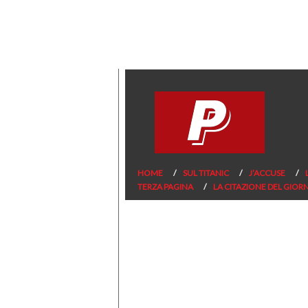
HOME
SUL TITANIC
J’ACCUSE
TERZA PAGINA
LA CITAZIONE DEL GIOR