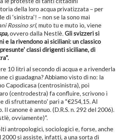
ra le proteste di tanti cittadini
toria della loro acqua privatizzata – per
 di ‘sinistra’! – non se la sono mai
ani Rossino srl
, muto tu e muto io, viene
spa,
ovvero
dalla Nestlè.
Gli svizzeri si
 e la rivendono ai siciliani: un classico
resunte’ classi dirigenti siciliane, di
ra”.
e 10 litri al secondo di acqua e a rivenderla
ione ci guadagna? Abbiamo visto di no: la
no Capodicasa (centrosinistra), poi
o (centrodestra) fa confluire, scrivono i
ne di sfruttamento’ pari a “€254,15. Al
Il canone è annuo. (D.R.S. n. 292 del 2006).
stlè, ovviamente)”.
ti antropologici, sociologici e, forse, anche
l 2000 si assiste, infatti, a una sorta di