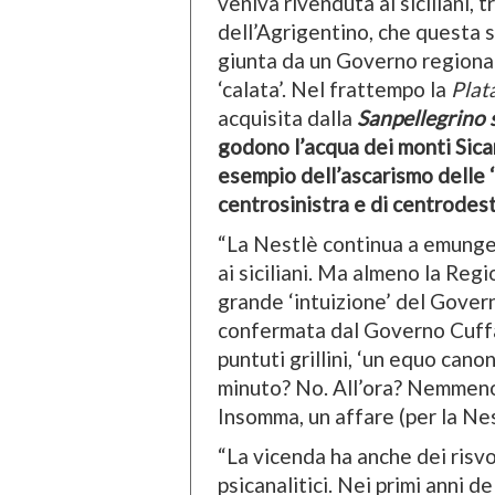
veniva rivenduta ai siciliani, t
dell’Agrigentino, che questa s
giunta da un Governo regionale
‘calata’. Nel frattempo la
Plat
acquisita dalla
Sanpellegrino 
godono l’acqua dei monti Sicani
esempio dell’ascarismo delle ‘p
centrosinistra e di centrodest
“La Nestlè continua a emunger
ai siciliani. Ma almeno la Reg
grande ‘intuizione’ del Gover
confermata dal Governo Cuffar
puntuti grillini, ‘un equo cano
minuto? No. All’ora? Nemmeno. 
Insomma, un affare (per la Ne
“La vicenda ha anche dei risvol
psicanalitici. Nei primi anni de