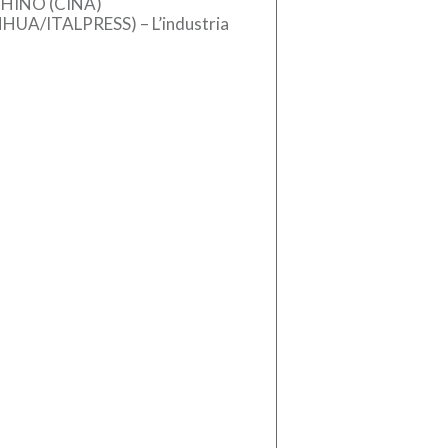
HINO (CINA)
NHUA/ITALPRESS) – L’industria
se dei macchinari ha registrato
crescita stabile nel primo
estre del 2026, sostenuta
l’aumento […]