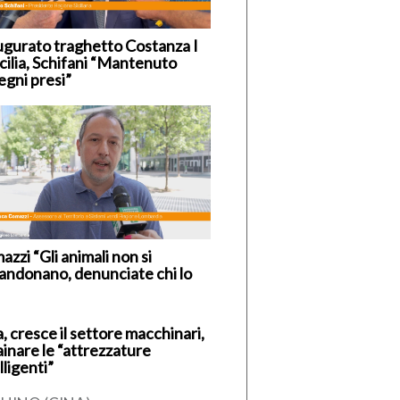
ugurato traghetto Costanza I
icilia, Schifani “Mantenuto
egni presi”
zzi “Gli animali non si
andonano, denunciate chi lo
, cresce il settore macchinari,
ainare le “attrezzature
lligenti”