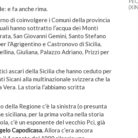
PEC
(XI
de: e fa anche rima.
cine
una 
rno di coinvolgere i Comuni della provincia
sem
quali hanno sottratto l’acqua dei Monti
dal
rata, San Giovanni Gemini, Santo Stefano
er l’Agrigentino e Castronovo di Sicilia,
llina, Giuliana, Palazzo Adriano, Prizzi per
ici ascari della Sicilia che hanno ceduto per
ti Sicani alla multinazionale svizzera che la
 Vera. La storia l’abbiamo scritta
:
 della Regione c’è la sinistra (o presunta
 siciliana, per la prima volta nella storia
ola, c’è un esponente del vecchio Pci, già
gelo Capodicasa.
Allora c’era ancora