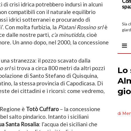
Com
 di crisi idrica potrebbero indursi in alcuni
spa
on compatibili con il naturale equilibrio
ussi idrici sotterranei e procurando di
Sia 
’. Con molta furbizia, la
Platani Rossino srl
è
giard
ce dalle nostre parti,
c’a minutidda
, cioè
spazi
more. Un anno dopo, nel 2000, la concessione
na stranezza: il pozzo scavato dalla
o srl
si trova a circa 800 metri da altri pozzi
opolazione di Santo Stefano di Quisquina,
tino, la stessa provincia di Capodicasa. Di
este dei cittadini e i ricorsi: come vedremo,
 Regione è
Totò Cuffaro
– la concessione
el salto pindarico. Intanto i siciliani
a Santa Rosalia
: l’acqua dei siciliani che