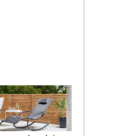
di
I
Nuovi
Vespri