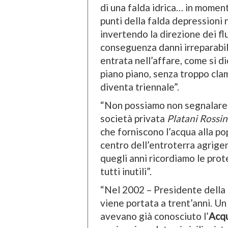
di una falda idrica… in momenti
punti della falda depressioni n
invertendo la direzione dei fl
conseguenza danni irreparabili
entrata nell’affare, come si di
piano piano, senza troppo cla
diventa triennale”.
“Non possiamo non segnalare u
società privata
Platani Rossin
che forniscono l’acqua alla p
centro dell’entroterra agrigen
quegli anni ricordiamo le prot
tutti inutili”.
“Nel 2002 – Presidente della
viene portata a trent’anni. Un b
avevano già conosciuto l’
Acqu