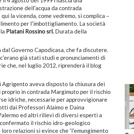
e il 4 agosto del 1999 rilascia una
estrazione dell’acqua da contrada
 qui la vicenda, come vedremo, si complica –
ilimento per l’imbottigliamento. La società
 la
Platani Rossino srl.
Durata della
ta dal Governo Capodicasa, che fa discutere.
c’erano già stati studi e pronunciamenti di
ie che, nel luglio 2012, riprenderà il blog
 di Agrigento aveva disposto la chiusura dei
 proprio in contrada Margimuto per il rischio
se idriche, necessarie per approvvigionare
otti dai Professori Alaimo e Daina
alermo ed altri rilievi di diversi esperti a
 confermato il rischio idro-geologico
e loro relazioni si evince che ‘l’emungimento