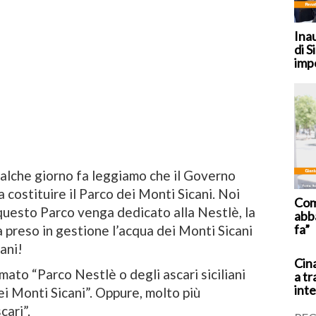
Ina
di S
imp
alche giorno fa leggiamo che il Governo
 costituire il Parco dei Monti Sicani. Noi
Coma
questo Parco venga dedicato alla Nestlè, la
abb
fa”
 preso in gestione l’acqua dei Monti Sicani
iani!
Cina
ato “Parco Nestlè o degli ascari siciliani
a tr
inte
i Monti Sicani”. Oppure, molto più
cari”.