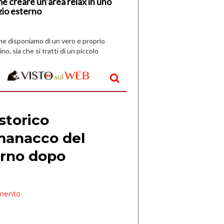
e creare un’area relax in uno
zio esterno
che disponiamo di un vero e proprio
ino, sia che si tratti di un piccolo
o all’aperto, l’idea è […]