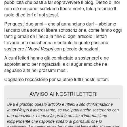
pubblicità che basti a far sopravvivere il blog. Dietro di noi
non c’è nessuno: scriviamo liberamente, interpretando il
ruolo di editori di noi stessi.
Per questi due anni – che si annunciano duri – abbiamo
lanciato una sorta di libera sottoscrizione, come fanno oggi
tanti giornali on line: alla fine di ogni articolo i lettori
trovano una mascherina mediante la quale possono
sostenere
I Nuovi Vespri
con piccole donazioni.
Alcuni lettori hanno già cominciato a sostenerci e ne
approfittiamo per ringraziarli; e ci auguriamo che ne
seguano altri nei prossimi mesi.
Cogliamo l’occasione per salutare tutti i nostri lettori.
AVVISO AI NOSTRI LETTORI
Se ti è piaciuto questo articolo e ritieni il sito d'informazione
InuoviVespri.it interessante, se vuoi puoi anche sostenerlo con
una donazione. I InuoviVespri.it è un sito d'informazione
indipendente che risponde soltato ai giornalisti che lo
gestiscono. La nostra unica forza sta nei lettori che ci seguono