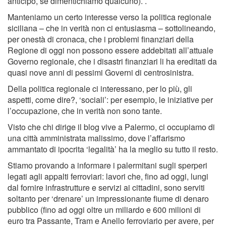
anticipo, se dimentichiamo qualcuno). .
Manteniamo un certo interesse verso la politica regionale
siciliana – che in verità non ci entusiasma – sottolineando,
per onestà di cronaca, che i problemi finanziari della
Regione di oggi non possono essere addebitati all’attuale
Governo regionale, che i disastri finanziari li ha ereditati da
quasi nove anni di pessimi Governi di centrosinistra.
Della politica regionale ci interessano, per lo più, gli
aspetti, come dire?, ‘sociali’: per esempio, le iniziative per
l’occupazione, che in verità non sono tante.
Visto che chi dirige il blog vive a Palermo, ci occupiamo di
una città amministrata malissimo, dove l’affarismo
ammantato di ipocrita ‘legalità’ ha la meglio su tutto il resto.
Stiamo provando a informare i palermitani sugli sperperi
legati agli appalti ferroviari: lavori che, fino ad oggi, lungi
dal fornire infrastrutture e servizi ai cittadini, sono serviti
soltanto per ‘drenare’ un impressionante fiume di denaro
pubblico (fino ad oggi oltre un miliardo e 600 milioni di
euro tra Passante, Tram e Anello ferroviario per avere, per