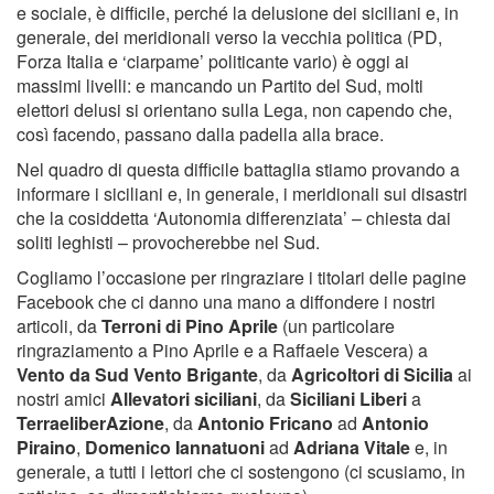
e sociale, è difficile, perché la delusione dei siciliani e, in
generale, dei meridionali verso la vecchia politica (PD,
Forza Italia e ‘ciarpame’ politicante vario) è oggi ai
massimi livelli: e mancando un Partito del Sud, molti
elettori delusi si orientano sulla Lega, non capendo che,
così facendo, passano dalla padella alla brace.
Nel quadro di questa difficile battaglia stiamo provando a
informare i siciliani e, in generale, i meridionali sui disastri
che la cosiddetta ‘Autonomia differenziata’ – chiesta dai
soliti leghisti – provocherebbe nel Sud.
Cogliamo l’occasione per ringraziare i titolari delle pagine
Facebook che ci danno una mano a diffondere i nostri
articoli, da
Terroni di Pino Aprile
(un particolare
ringraziamento a Pino Aprile e a Raffaele Vescera) a
Vento da Sud Vento Brigante
, da
Agricoltori di Sicilia
ai
nostri amici
Allevatori siciliani
, da
Siciliani Liberi
a
TerraeliberAzione
, da
Antonio Fricano
ad
Antonio
Piraino
,
Domenico Iannatuoni
ad
Adriana Vitale
e, in
generale, a tutti i lettori che ci sostengono (ci scusiamo, in