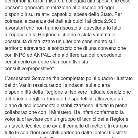
percorribilità di tali misure è collegata alla spesa che esse
possono generare in relazione alle risorse ad oggi
disponibili sui relativi capitoli di spesa dello Stato. Per
colmare la carenza dei dati attribuibili ai circa 2.500
lavoratori che non hanno risposto al questionario fatto
all’epoca dalla Regione siciliana è stata valutata la
possibilità di realizzare un ulteriore censimento sul
territorio attraverso la sottoscrizione di una convenzione
con INPS ed ANPAL, che a differenza del precedente
censimento avrebbe sia ricognitivo sia
consultivo/propositivo”.
L’assessore Scavone “ha completato poi il quadro illustrato
dal dr. Vanin rassicurando i sindacati sulla piena
disponibilità della Regione a risolvere l’attuale condizione
del bacino degli ex formatori e sportellisti attraverso un
piano di ricollocamento e stabilizzazione, il tutto in piena
collaborazione con il Ministero. Ha infatti confermato la
volontà di avviare con un gruppo di tecnici della Regione
un tavolo tecnico che avrà il compito di mettere in campo
tutte le soluzioni possibili partendo dalle ipotesi illustrate