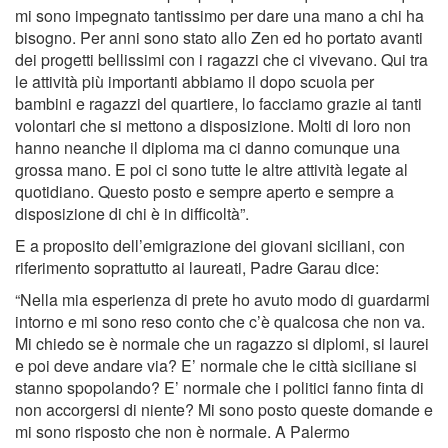
mi sono impegnato tantissimo per dare una mano a chi ha
bisogno. Per anni sono stato allo Zen ed ho portato avanti
dei progetti bellissimi con i ragazzi che ci vivevano. Qui tra
le attività più importanti abbiamo il dopo scuola per
bambini e ragazzi del quartiere, lo facciamo grazie ai tanti
volontari che si mettono a disposizione. Molti di loro non
hanno neanche il diploma ma ci danno comunque una
grossa mano. E poi ci sono tutte le altre attività legate al
quotidiano. Questo posto e sempre aperto e sempre a
disposizione di chi è in difficoltà”.
E a proposito dell’emigrazione dei giovani siciliani, con
riferimento soprattutto ai laureati, Padre Garau dice:
“Nella mia esperienza di prete ho avuto modo di guardarmi
intorno e mi sono reso conto che c’è qualcosa che non va.
Mi chiedo se è normale che un ragazzo si diplomi, si laurei
e poi deve andare via? E’ normale che le città siciliane si
stanno spopolando? E’ normale che i politici fanno finta di
non accorgersi di niente? Mi sono posto queste domande e
mi sono risposto che non è normale. A Palermo