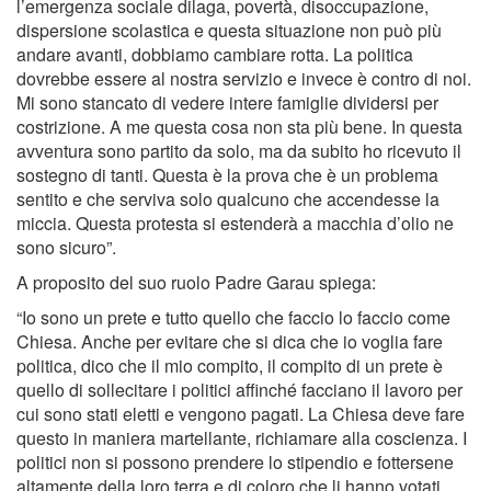
l’emergenza sociale dilaga, povertà, disoccupazione,
dispersione scolastica e questa situazione non può più
andare avanti, dobbiamo cambiare rotta. La politica
dovrebbe essere al nostra servizio e invece è contro di noi.
Mi sono stancato di vedere intere famiglie dividersi per
costrizione. A me questa cosa non sta più bene. In questa
avventura sono partito da solo, ma da subito ho ricevuto il
sostegno di tanti. Questa è la prova che è un problema
sentito e che serviva solo qualcuno che accendesse la
miccia. Questa protesta si estenderà a macchia d’olio ne
sono sicuro”.
A proposito del suo ruolo Padre Garau spiega:
“Io sono un prete e tutto quello che faccio lo faccio come
Chiesa. Anche per evitare che si dica che io voglia fare
politica, dico che il mio compito, il compito di un prete è
quello di sollecitare i politici affinché facciano il lavoro per
cui sono stati eletti e vengono pagati. La Chiesa deve fare
questo in maniera martellante, richiamare alla coscienza. I
politici non si possono prendere lo stipendio e fottersene
altamente della loro terra e di coloro che li hanno votati.