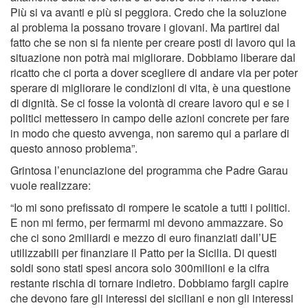
Più si va avanti e più si peggiora. Credo che la soluzione
al problema la possano trovare i giovani. Ma partirei dal
fatto che se non si fa niente per creare posti di lavoro qui la
situazione non potrà mai migliorare. Dobbiamo liberare dal
ricatto che ci porta a dover scegliere di andare via per poter
sperare di migliorare le condizioni di vita, è una questione
di dignità. Se ci fosse la volontà di creare lavoro qui e se i
politici mettessero in campo delle azioni concrete per fare
in modo che questo avvenga, non saremo qui a parlare di
questo annoso problema”.
Grintosa l’enunciazione del programma che Padre Garau
vuole realizzare:
“Io mi sono prefissato di rompere le scatole a tutti i politici.
E non mi fermo, per fermarmi mi devono ammazzare. So
che ci sono 2miliardi e mezzo di euro finanziati dall’UE
utilizzabili per finanziare il Patto per la Sicilia. Di questi
soldi sono stati spesi ancora solo 300milioni e la cifra
restante rischia di tornare indietro. Dobbiamo fargli capire
che devono fare gli interessi dei siciliani e non gli interessi