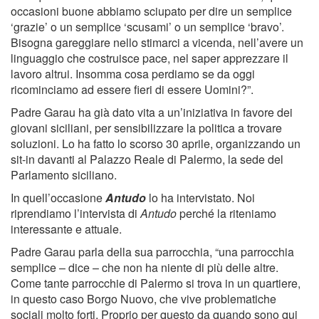
occasioni buone abbiamo sciupato per dire un semplice
‘grazie’ o un semplice ‘scusami’ o un semplice ‘bravo’.
Bisogna gareggiare nello stimarci a vicenda, nell’avere un
linguaggio che costruisce pace, nel saper apprezzare il
lavoro altrui. Insomma cosa perdiamo se da oggi
ricominciamo ad essere fieri di essere Uomini?”.
Padre Garau ha già dato vita a un’iniziativa in favore dei
giovani siciliani, per sensibilizzare la politica a trovare
soluzioni. Lo ha fatto lo scorso 30 aprile, organizzando un
sit-in davanti al Palazzo Reale di Palermo, la sede del
Parlamento siciliano.
In quell’occasione
Antudo
lo ha intervistato. Noi
riprendiamo l’intervista di
Antudo
perché la riteniamo
interessante e attuale.
Padre Garau parla della sua parrocchia, “una parrocchia
semplice – dice – che non ha niente di più delle altre.
Come tante parrocchie di Palermo si trova in un quartiere,
in questo caso Borgo Nuovo, che vive problematiche
sociali molto forti. Proprio per questo da quando sono qui