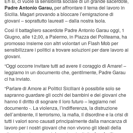
Eh sì, ci vuole la sensibilità sociale di un grande sacerdote,
Padre Antonio Garau,
per affrontare il tema del lavoro in
Sicilia. Magari provando a bloccare l’emigrazione di
giovani – soprattutto laureati – dalla nostra Isola.
Così il battagliero sacerdote Padre Antonio Garau oggi, 1
Giugno, alle 12,00, a Palermo, in Piazza del Politeama, ha
promosso insieme con altri volontari un Flash Mob per
sensibilizzare i politici a trovare soluzioni per dare lavoro ai
giovani.
“Oggi occorre invitare tutti ad avere il coraggio di Amare! –
leggiamo in un documento che, gentilmente, Padre Garau
ci ha inviato.
“Parlare di Amore ai Politici Siciliani è possibile solo se
sapranno guardare gli occhi dei bambini e dei giovani che
hanno il diritto di sognare il loro futuro – leggiamo nel
documento -. La violenza, l’indifferenza, la distruzione
dell’ambiente, il terrorismo, la mafia, il disordine e la crisi di
tutti i valori sono causati principalmente dalla mancanza di
lavoro per i nostri giovani che non vivono gli ideali della