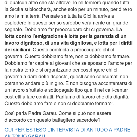
di qualcun altro che sta altrove. Io mi fermerò quando tutta
la Sicilia si bloccherà, anche solo per un minuto, per dire io
amo la mia terrà. Pensate se tutta la Sicilia arriva a
esplodere in questo senso sarebbe veramente un grande
segnale. Dobbiamo far preoccupare chi ci governa.
La
lotta contro l’emigrazione è lotta per la garanzia di un
lavoro dignitoso, di una vita dignitosa, e lotta per i diritti
dei siciliani.
Questo comincia a preoccupare chi ci
governa. Questo dobbiamo fare, non ci dobbiamo fermare.
Dobbiamo far capire ai giovani che se sposano l’amore per
la nostra terrà e si organizzano per costringere chi ci
governa a dare delle risposte, questi sono consumati non
potranno andare più in giro. E non bisogna accontentarsi di
un lavoro sfruttato e sottopagato tipo quelli nei call-center
costretti a fare contratti. Parliamo di lavoro che dia dignità.
Questo dobbiamo fare e non ci dobbiamo fermare”.
Così parla Padre Garau. Come si può non essere
d’accordo con questo battagliero sacerdote?
QUI PER ESTESO L’INTERVISTA DI ANTUDO A PADRE
ANTONIO GARAU