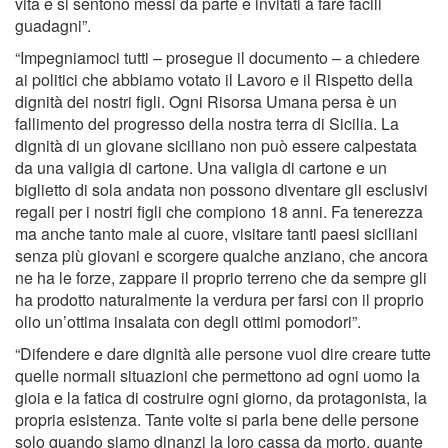
vita e si sentono messi da parte e invitati a fare facili
guadagni”.
“Impegniamoci tutti – prosegue il documento – a chiedere
ai politici che abbiamo votato il Lavoro e il Rispetto della
dignità dei nostri figli. Ogni Risorsa Umana persa è un
fallimento del progresso della nostra terra di Sicilia. La
dignità di un giovane siciliano non può essere calpestata
da una valigia di cartone. Una valigia di cartone e un
biglietto di sola andata non possono diventare gli esclusivi
regali per i nostri figli che compiono 18 anni. Fa tenerezza
ma anche tanto male al cuore, visitare tanti paesi siciliani
senza più giovani e scorgere qualche anziano, che ancora
ne ha le forze, zappare il proprio terreno che da sempre gli
ha prodotto naturalmente la verdura per farsi con il proprio
olio un’ottima insalata con degli ottimi pomodori”.
“Difendere e dare dignità alle persone vuol dire creare tutte
quelle normali situazioni che permettono ad ogni uomo la
gioia e la fatica di costruire ogni giorno, da protagonista, la
propria esistenza. Tante volte si parla bene delle persone
solo quando siamo dinanzi la loro cassa da morto, quante