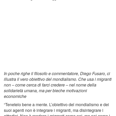
In poche righe il filosofo e commentatore, Diego Fusaro, ci
illustra il vero obiettivo del mondialismo. Che usa i migranti
non – come cerca di farci credere – nel nome della
solidarietà umana, ma per bieche motivazioni
economiche
“Tenetelo bene a mente. L’obiettivo del mondialismo e dei
suoi agenti non è integrare i migranti, ma disintegrare i
cittadini. Non è rendere i migranti come noi, ma noi come i