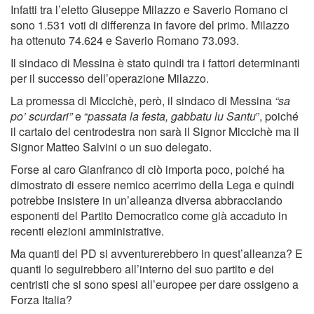
Infatti tra l’eletto Giuseppe Milazzo e Saverio Romano ci
sono 1.531 voti di differenza in favore del primo. Milazzo
ha ottenuto 74.624 e Saverio Romano 73.093.
Il sindaco di Messina è stato quindi tra i fattori determinanti
per il successo dell’operazione Milazzo.
La promessa di Miccichè, però, il sindaco di Messina
“sa
po’ scurdari”
e “
passata la festa, gabbatu lu Santu
”, poiché
il cartaio del centrodestra non sarà il Signor Miccichè ma il
Signor Matteo Salvini o un suo delegato.
Forse al caro Gianfranco di ciò importa poco, poiché ha
dimostrato di essere nemico acerrimo della Lega e quindi
potrebbe insistere in un’alleanza diversa abbracciando
esponenti del Partito Democratico come già accaduto in
recenti elezioni amministrative.
Ma quanti del PD si avventurerebbero in quest’alleanza? E
quanti lo seguirebbero all’interno del suo partito e dei
centristi che si sono spesi all’europee per dare ossigeno a
Forza Italia?