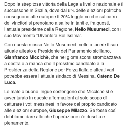
Dopo la strepitosa vittoria della Lega a livello nazionale e il
successone in Sicilia, dove dal 5% delle elezioni politiche
conseguono alle europee il 20% leggiamo che sul carro
dei vincitori si prenotano a salire in tanti e, fra questi,
l’attuale presidente della Regione,
Nello Musumeci,
con il
suo Movimento “Diventerà Bellissima”.
Con questa mossa Nello Musumeci mette a tacere il suo
attuale alleato e Presidente del Parlamento siciliano,
Gianfranco Miccichè,
che nei giorni scorsi strombazzava
a destra e a manca che il prossimo candidato alla
Presidenza della Regione per Forza Italia e alleati vari
potrebbe essere l’attuale sindaco di Messina,
Cateno De
Luca.
Le male o buone lingue sostengono che Miccichè si è
avventurato in queste affermazioni al solo scopo di
catturare i voti messinesi in favore del proprio candidato
alle elezioni europee,
Giuseppe Milazzo
. Se fosse così
dobbiamo dare atto che l’operazione c’è riuscita e
pienamente.