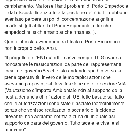
cambiamento. Ma forse i tanti problemi di Porto Empedocle
– dal dissesto finanziario alla gestione dei rifiuti – debbono
aver fatto perdere un po’ di concentrazione ai grillini
‘marinisi’ (gli abitanti di Porto Empedocle, oltre che
empedoclini, si chiamano anche “marinisi”).
Quello che sta avvenendo tra Licata e Porto Empedocle
non è proprio bello. Anzi.
“Il progetto dell’ENI quindi – scrive sempre Di Giovanna –
nonostante le rassicurazioni da parte dei rappresentanti
locali del governo 5 stelle, sta andando spedito verso la
piena operatività. Invero delle molteplici azioni che
avevamo proposto, dall’invalidazione delle procedure VIA
(Valutazione d’Impatto Ambientale ndr) al supporto della
nostra denuncia di infrazione all’UE, tutte basate sul fatto
che le autorizzazioni sono state rilasciate incredibilmente
senza che venisse realizzato lo scenario di incidente
rilevante, non abbiamo notizia alcuna di un qualsiasi
supporto da parte del governo. Tutto tace e le trivelle si
muovono”.