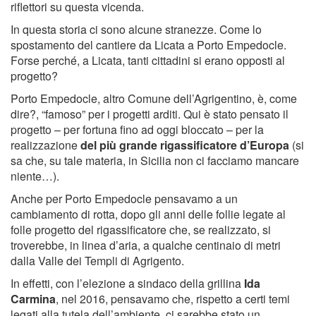
riflettori su questa vicenda.
In questa storia ci sono alcune stranezze. Come lo
spostamento del cantiere da Licata a Porto Empedocle.
Forse perché, a Licata, tanti cittadini si erano opposti al
progetto?
Porto Empedocle, altro Comune dell’Agrigentino, è, come
dire?, “famoso” per i progetti arditi. Qui è stato pensato il
progetto – per fortuna fino ad oggi bloccato – per la
realizzazione
del più grande rigassificatore d’Europa
(si
sa che, su tale materia, in Sicilia non ci facciamo mancare
niente…).
Anche per Porto Empedocle pensavamo a un
cambiamento di rotta, dopo gli anni delle follie legate al
folle progetto del rigassificatore che, se realizzato, si
troverebbe, in linea d’aria, a qualche centinaio di metri
dalla Valle dei Templi di Agrigento.
In effetti, con l’elezione a sindaco della grillina
Ida
Carmina
, nel 2016, pensavamo che, rispetto a certi temi
legati alla tutela dell’ambiente, ci sarebbe stato un