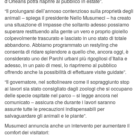
d’Orleans potrà riaprire al pubblico in estate”.
“Il prolungarsi dell’annoso contenzioso sulla proprietà degli
animali – spiega il presidente Nello Musumeci – ha creato
una situazione di impasse che soltanto adesso possiamo
superare restituendo alla gente un vero e proprio gioiello
colpevolmente trascurato e lasciato in uno stato di totale
abbandono. Abbiamo programmato un restyling che
consenta di ridare splendore a quello che, ancora oggi, è
considerato uno dei Parchi urbani più rigogliosi d’Italia e
adesso, in un paio di mesi, lo riapriremo al pubblico
offrendo anche la possibilità di effettuare visite guidate”.
“Il governatore, nel sottolineare come il sopraggiunto stop
ai lavori sia stato consigliato dagli zoologi che si occupano
delle specie ospitate nel parco – si legge ancora nel
comunicato – assicura che durante i lavori saranno
assunte tutte le precauzioni indispensabili per
salvaguardare gli animali e le piante”.
Musumeci annuncia anche un intervento per aumentare il
comfort dei visitatori: