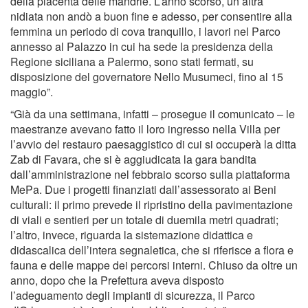
della placenta delle mandrie. L’anno scorso, un’altra
nidiata non andò a buon fine e adesso, per consentire alla
femmina un periodo di cova tranquillo, i lavori nel Parco
annesso al Palazzo in cui ha sede la presidenza della
Regione siciliana a Palermo, sono stati fermati, su
disposizione del governatore Nello Musumeci, fino al 15
maggio”.
“Già da una settimana, infatti – prosegue il comunicato – le
maestranze avevano fatto il loro ingresso nella Villa per
l’avvio del restauro paesaggistico di cui si occuperà la ditta
Zab di Favara, che si è aggiudicata la gara bandita
dall’amministrazione nel febbraio scorso sulla piattaforma
MePa. Due i progetti finanziati dall’assessorato ai Beni
culturali: il primo prevede il ripristino della pavimentazione
di viali e sentieri per un totale di duemila metri quadrati;
l’altro, invece, riguarda la sistemazione didattica e
didascalica dell’intera segnaletica, che si riferisce a flora e
fauna e delle mappe dei percorsi interni. Chiuso da oltre un
anno, dopo che la Prefettura aveva disposto
l’adeguamento degli impianti di sicurezza, il Parco