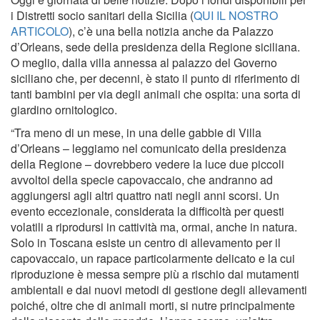
i Distretti socio sanitari della Sicilia (
QUI IL NOSTRO
ARTICOLO
), c’è una bella notizia anche da Palazzo
d’Orleans, sede della presidenza della Regione siciliana.
O meglio, dalla villa annessa al palazzo del Governo
siciliano che, per decenni, è stato il punto di riferimento di
tanti bambini per via degli animali che ospita: una sorta di
giardino ornitologico.
“Tra meno di un mese, in una delle gabbie di Villa
d’Orleans – leggiamo nel comunicato della presidenza
della Regione – dovrebbero vedere la luce due piccoli
avvoltoi della specie capovaccaio, che andranno ad
aggiungersi agli altri quattro nati negli anni scorsi. Un
evento eccezionale, considerata la difficoltà per questi
volatili a riprodursi in cattività ma, ormai, anche in natura.
Solo in Toscana esiste un centro di allevamento per il
capovaccaio, un rapace particolarmente delicato e la cui
riproduzione è messa sempre più a rischio dai mutamenti
ambientali e dai nuovi metodi di gestione degli allevamenti
poiché, oltre che di animali morti, si nutre principalmente