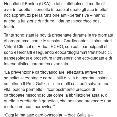
Hospital di Boston (USA); a lui si attribuisce il merito di
aver introdotto il concetto in base al quale gli ace inibitori –
noti soprattutto per la funzione anti-ipertensiva – hanno
anche la funzione di ridurre il danno miocardico post
infarto.
Tante sono state le novità presentate durante le tre giornate
di programma, come le sessioni Cardiocontest, i simulatori
Virtual Clinical e i Virtual ECHO, con cui i partecipanti si
sono esercitarti eseguendo ecocardiogrammi transtoracici,
transesofagei e procedure interventistiche eco-guidate e di
interventistica coronarica avanzata.
“La prevenzione cardiovascolare, effettuata attraverso
semplici screening e corretti stili di vita è importantissima –
sottolinea il Prof. Gulizia – e in molti casi può salvare una
vita, poiché permette il riconoscimento precoce di
cardiopatie misconosciute come la fibrillazione atriale, o
quelle a ereditarietà genetica, che possono provocare una
morte cardiaca improvvisa.”
“Oggi le malattie cardiovascolari – dice Gulizia –