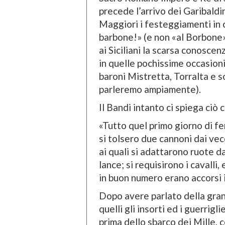
precede l’arrivo dei Garibaldi
Maggiori i festeggiamenti in 
barbone!» (e non «al Borbone»
ai Siciliani la scarsa conoscen
in quelle pochissime occasioni
baroni Mistretta, Torralta e so
parleremo ampiamente).
Il Bandi intanto ci spiega ciò c
«Tutto quel primo giorno di fe
si tolsero due cannoni dai vecc
ai quali si adattarono ruote da
lance; si requisirono i cavalli, 
in buon numero erano accorsi i
Dopo avere parlato della gran
quelli gli insorti ed i guerrigl
prima dello sbarco dei Mille,