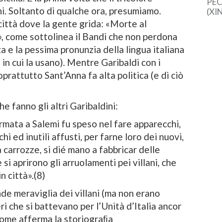
PEC
ni. Soltanto di qualche ora, presumiamo.
(XI
cine
città dove la gente grida: «Morte al
una 
, come sottolinea il Bandi che non perdona
sem
za e la pessima pronunzia della lingua italiana
dal
 in cui la usano). Mentre Garibaldi con i
prattutto Sant’Anna fa alta politica (e di ciò
he fanno gli altri Garibaldini:
rmata a Salemi fu speso nel fare apparecchi,
hi ed inutili affusti, per farne loro dei nuovi,
 carrozze, si dié mano a fabbricar delle
e si aprirono gli arruolamenti pei villani, che
n città».(8)
de meraviglia dei villani (ma non erano
ieri che si battevano per l’Unità d’Italia ancor
 come afferma la storiograﬁa