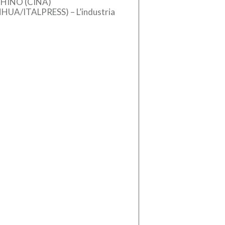
HINO (CINA)
NHUA/ITALPRESS) – L’industria
se dei macchinari ha registrato
crescita stabile nel primo
estre del 2026, sostenuta
l’aumento […]