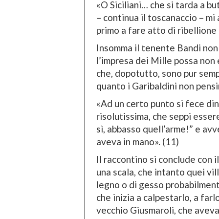
«O Siciliani… che si tarda a b
– continua il toscanaccio – mi 
primo a fare atto di ribellione
Insomma il tenente Bandi non 
l’impresa dei Mille possa non
che, dopotutto, sono pur sempr
quanto i Garibaldini non pens
«Ad un certo punto si fece din
risolutissima, che seppi essere
sì, abbasso quell’arme!” e av
aveva in mano». (11)
Il raccontino si conclude con 
una scala, che intanto quei vil
legno o di gesso probabilmente)
che inizia a calpestarlo, a far
vecchio Giusmaroli, che aveva 