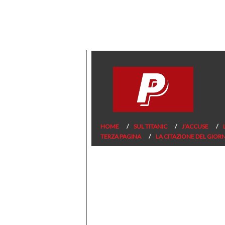
HOME
SUL TITANIC
J’ACCUSE
TERZA PAGINA
LA CITAZIONE DEL GIOR