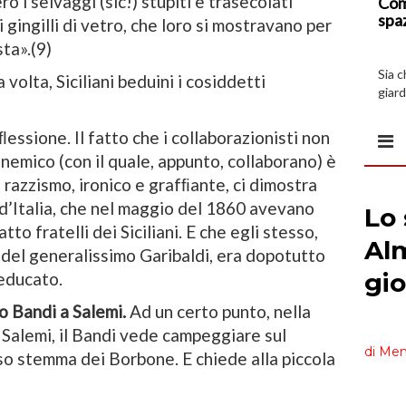
ro i selvaggi (sic!) stupiti e trasecolati
Com
spa
 ai gingilli di vetro, che loro si mostravano per
sta».(9)
Sia 
volta, Siciliani beduini i cosiddetti
giard
spazi
ﬂessione. Il fatto che i collaborazionisti non
nemico (con il quale, appunto, collaborano) è
o razzismo, ironico e grafﬁante, ci dimostra
i d’Italia, che nel maggio del 1860 avevano
atto fratelli dei Siciliani. E che egli stesso,
 del generalissimo Garibaldi, era dopotutto
educato.
o Bandi a Salemi.
Ad un certo punto, nella
di Salemi, il Bandi vede campeggiare sul
so stemma dei Borbone. E chiede alla piccola