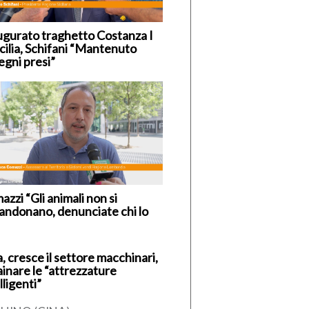
ugurato traghetto Costanza I
icilia, Schifani “Mantenuto
egni presi”
zzi “Gli animali non si
andonano, denunciate chi lo
, cresce il settore macchinari,
ainare le “attrezzature
lligenti”