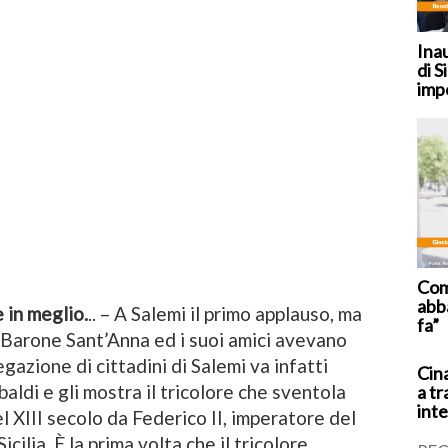
Ina
di S
imp
Coma
abb
 in meglio.
.. – A Salemi il primo applauso, ma
fa”
 Barone Sant’Anna ed i suoi amici avevano
gazione di cittadini di Salemi va infatti
Cina
ldi e gli mostra il tricolore che sventola
a tr
inte
el XIII secolo da Federico II, imperatore del
ilia. È la prima volta che il tricolore