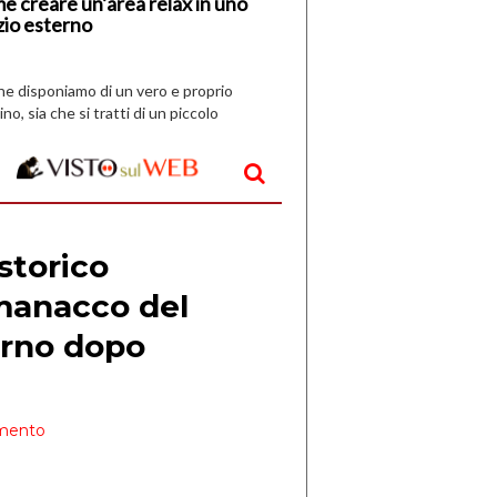
e creare un’area relax in uno
zio esterno
che disponiamo di un vero e proprio
ino, sia che si tratti di un piccolo
o all’aperto, l’idea è […]