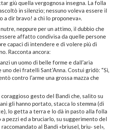
uttar giù quella vergognosa insegna. La folla
ascoltò in silenzio; nessuno voleva essere il
 o a dir bravo! a chi lo proponeva».
nutre, neppure per un attimo, il dubbio che
 essere affatto condivisa da quelle persone
e capaci di intendere e di volere più di
ino. Racconta ancora:
anzi un uomo di belle forme e dall’aria
 uno dei fratelli Sant’Anna. Costui gridò: “Sì,
ventò contro l’arme una grossa mazza che
il coraggioso gesto del Bandi che, salito su
lani gli hanno portato, stacca lo stemma (di
, lo getta a terra e lo dà in pasto alla folla
lo a pezzi ed a bruciarlo, su suggerimento del
raccomandato al Bandi «briusel, briu- sel»,