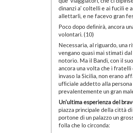
que’ viaggiatori, che ci dipinse
dinanzi a’ coltelli e ai fucili e
allettarli, e ne facevo gran fe
Poco dopo deﬁnirà, ancora una 
volontari. (10)
Necessaria, al riguardo, una ri
vengano quasi mai stimati dal 
notorio. Ma il Bandi, con il su
ancora una volta che i fratell
invaso la Sicilia, non erano aff
ufﬁciale addetto alla persona
prevalentemente un gran mal
Un’ultima esperienza del brav
piazza principale della città 
portone di un palazzo un gros
folla che lo circonda: