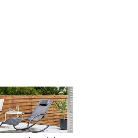
di
I
Nuovi
Vespri