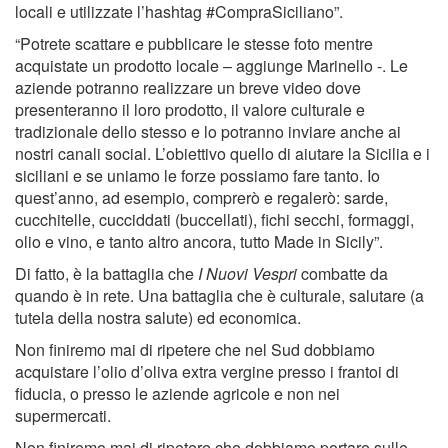
locali e utilizzate l’hashtag #CompraSiciliano”.
“Potrete scattare e pubblicare le stesse foto mentre
acquistate un prodotto locale – aggiunge Marinello -. Le
aziende potranno realizzare un breve video dove
presenteranno il loro prodotto, il valore culturale e
tradizionale dello stesso e lo potranno inviare anche ai
nostri canali social. L’obiettivo quello di aiutare la Sicilia e i
siciliani e se uniamo le forze possiamo fare tanto. Io
quest’anno, ad esempio, comprerò e regalerò: sarde,
cucchitelle, cucciddati (buccellati), fichi secchi, formaggi,
olio e vino, e tanto altro ancora, tutto Made in Sicily”.
Di fatto, è la battaglia che
I Nuovi Vespri
combatte da
quando è in rete. Una battaglia che è culturale, salutare (a
tutela della nostra salute) ed economica.
Non finiremo mai di ripetere che nel Sud dobbiamo
acquistare l’olio d’oliva extra vergine presso i frantoi di
fiducia, o presso le aziende agricole e non nei
supermercati.
Non finiremo mai di ripetere che dobbiamo portare sulle