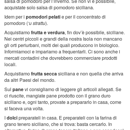
salsa di pomodoro per l’inverno. Se non vi è possibile,
acquistate solo salsa di pomodoro siciliana.
Idem per i
pomodori pelati
e per il concentrato di
pomodoro (
‘u strattu
).
Acquistiamo
frutta e verdura
, fin dov’è possibile, siciliane.
Nei centri piccoli e grandi della nostra Isola non mancano
gli orti periurbani, molti dei quali producono in biologico.
Informiamoci e impariamo a frequentarli. Ci sono anche i
mercati contadini che dovrebbero commerciare prodotti
locali.
Acquistiamo
frutta secca
siciliana e non quella che arriva
da altri Paesi del mondo.
Sul
pane
vi consigliamo di leggere gli articoli allegati. Se
ci riuscite, mangiate pane prodotto con il grano duro
siciliano e, ogni tanto, provate a prepararlo in casa, come
si faceva una volta.
I
dolci
preparateli in casa. E preparateli con la farina di
grano tenero siciliano, che si trova: basta cercarlo. In