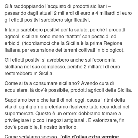
Già raddoppiando l’acquisto di prodotti siciliani –
passando dagli attuali 2 miliardi di euro a 4 miliardi di euro
gli effetti positivi sarebbero significativi.
Intanto sarebbero positivi per la salute, perché i prodotti
agricoli siciliani sono meno ‘trattati’ con pesticidi ed
erbicidi (ricordiamoci che la Sicilia è la prima Regione
italiana per estensione dei terreni coltivati in biologico).
Gli effetti positivi si avrebbero anche sull’economia
siciliana nel suo complesso, perché 2 miliardi di euro
resterebbero in Sicilia.
Come si fa a consumare siciliano? Avendo cura di
acquistare, là dov’è possibile, prodotti agricoli della Sicilia.
Sappiamo bene che tanti di noi, oggi, causa i ritmi della
vita di ogni giorno preferiamo risolvere tutto recandoci nei
supermercati. Questo è un errore: dobbiamo tornare a
privilegiare i piccoli negozi artigianali. E valorizzare, fin
dov’è possibile, il nostro territorio.
Come scriviamo spesso, l’
olio d’oliva extra vergine