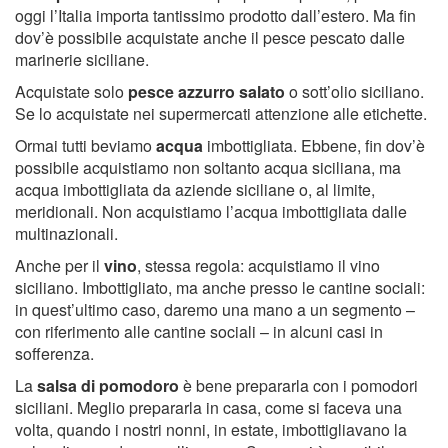
oggi l’Italia importa tantissimo prodotto dall’estero. Ma fin
dov’è possibile acquistate anche il pesce pescato dalle
marinerie siciliane.
Acquistate solo
pesce azzurro salato
o sott’olio siciliano.
Se lo acquistate nei supermercati attenzione alle etichette.
Ormai tutti beviamo
acqua
imbottigliata. Ebbene, fin dov’è
possibile acquistiamo non soltanto acqua siciliana, ma
acqua imbottigliata da aziende siciliane o, al limite,
meridionali. Non acquistiamo l’acqua imbottigliata dalle
multinazionali.
Anche per il
vino
, stessa regola: acquistiamo il vino
siciliano. Imbottigliato, ma anche presso le cantine sociali:
in quest’ultimo caso, daremo una mano a un segmento –
con riferimento alle cantine sociali – in alcuni casi in
sofferenza.
La
salsa di pomodoro
è bene prepararla con i pomodori
siciliani. Meglio prepararla in casa, come si faceva una
volta, quando i nostri nonni, in estate, imbottigliavano la