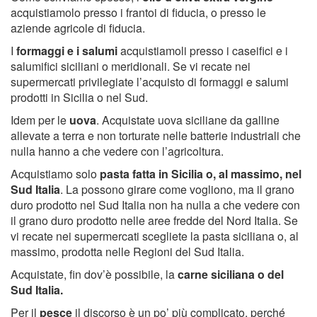
acquistiamolo presso i frantoi di fiducia, o presso le
aziende agricole di fiducia.
I
formaggi e i salumi
acquistiamoli presso i caseifici e i
salumifici siciliani o meridionali. Se vi recate nei
supermercati privilegiate l’acquisto di formaggi e salumi
prodotti in Sicilia o nel Sud.
Idem per le
uova
. Acquistate uova siciliane da galline
allevate a terra e non torturate nelle batterie industriali che
nulla hanno a che vedere con l’agricoltura.
Acquistiamo solo
pasta fatta in Sicilia o, al massimo, nel
Sud Italia
. La possono girare come vogliono, ma il grano
duro prodotto nel Sud Italia non ha nulla a che vedere con
il grano duro prodotto nelle aree fredde del Nord Italia. Se
vi recate nei supermercati scegliete la pasta siciliana o, al
massimo, prodotta nelle Regioni del Sud Italia.
Acquistate, fin dov’è possibile, la
carne siciliana o del
Sud Italia.
Per il
pesce
il discorso è un po’ più complicato, perché