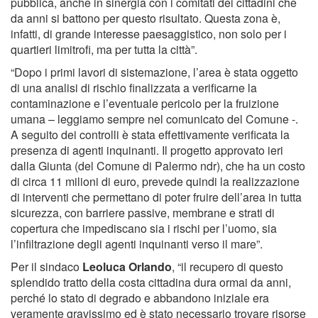
pubblica, anche in sinergia con i comitati dei cittadini che
da anni si battono per questo risultato. Questa zona è,
infatti, di grande interesse paesaggistico, non solo per i
quartieri limitrofi, ma per tutta la città”.
“Dopo i primi lavori di sistemazione, l’area è stata oggetto
di una analisi di rischio finalizzata a verificarne la
contaminazione e l’eventuale pericolo per la fruizione
umana – leggiamo sempre nel comunicato del Comune -.
A seguito dei controlli è stata effettivamente verificata la
presenza di agenti inquinanti. Il progetto approvato ieri
dalla Giunta (del Comune di Palermo ndr), che ha un costo
di circa 11 milioni di euro, prevede quindi la realizzazione
di interventi che permettano di poter fruire dell’area in tutta
sicurezza, con barriere passive, membrane e strati di
copertura che impediscano sia i rischi per l’uomo, sia
l’infiltrazione degli agenti inquinanti verso il mare”.
Per il sindaco
Leoluca
Orlando
, “il recupero di questo
splendido tratto della costa cittadina dura ormai da anni,
perché lo stato di degrado e abbandono iniziale era
veramente gravissimo ed è stato necessario trovare risorse