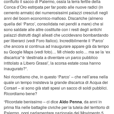
confluito il sacco di Palermo, ossia la terra fertile della
Conca d’Oro estirpata per far posto alle nuove radici (in
cemento armato) dei numerosissimi palazzi cresciuti negli
anni del boom economico-mafioso. Discariche (almeno
quella del ‘Parco’, consolidata nei pendii a mare) che si
sono saldate alle altre costituite con i resti degli antichi
palazzi distrutti dagli alleati che uccidevano bombardando
per liberarci (vedi Foro Italico). Incredibilmente il ‘Parco’
che ancora si continua ad inaugurare appare già da tempo
su Google Maps (vedi foto)… Mi chiedo solo… ma se la ‘ex
discarica”‘è ‘destinata a diventare un parco pubblico
intitolato a Libero Grassi’, la scorsa estate cosa hanno
inaugurato?”.
Noi ricordiamo che, in questo ‘Parco’ – che nell’area nella
quale un tempo insisteva la grande discarica di Acqua dei
Corsari – si sono già stati spesi un sacco di soldi pubblici.
Ricordiamo bene?
“Ricordate benissimo – ci dice
Aldo Penna
, da anni in
prima fila nelle battaglie civiche per la tutela del territorio di
Palermo, oggi parlamentare nazionale del Movimento 5