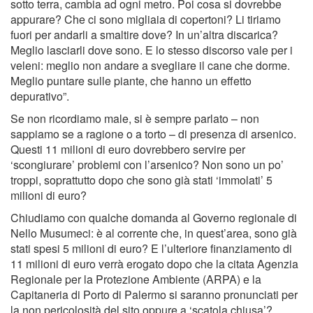
sotto terra, cambia ad ogni metro. Poi cosa si dovrebbe
appurare? Che ci sono migliaia di copertoni? Li tiriamo
fuori per andarli a smaltire dove? In un’altra discarica?
Meglio lasciarli dove sono. E lo stesso discorso vale per i
veleni: meglio non andare a svegliare il cane che dorme.
Meglio puntare sulle piante, che hanno un effetto
depurativo”.
Se non ricordiamo male, si è sempre parlato – non
sappiamo se a ragione o a torto – di presenza di arsenico.
Questi 11 milioni di euro dovrebbero servire per
‘scongiurare’ problemi con l’arsenico? Non sono un po’
troppi, soprattutto dopo che sono già stati ‘immolati’ 5
milioni di euro?
Chiudiamo con qualche domanda al Governo regionale di
Nello Musumeci: è al corrente che, in quest’area, sono già
stati spesi 5 milioni di euro? E l’ulteriore finanziamento di
11 milioni di euro verrà erogato dopo che la citata Agenzia
Regionale per la Protezione Ambiente (ARPA) e la
Capitaneria di Porto di Palermo si saranno pronunciati per
la non pericolosità del sito oppure a ‘scatola chiusa’?