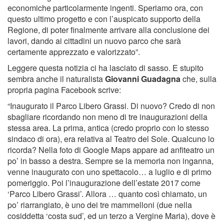
economiche particolarmente ingenti. Speriamo ora, con
questo ultimo progetto e con l’auspicato supporto della
Regione, di poter finalmente arrivare alla conclusione dei
lavori, dando ai cittadini un nuovo parco che sarà
certamente apprezzato e valorizzato”.
Leggere questa notizia ci ha lasciato di sasso. E stupito
sembra anche il naturalista
Giovanni Guadagna
che, sulla
propria pagina Facebook scrive:
“Inaugurato il Parco Libero Grassi. Di nuovo? Credo di non
sbagliare ricordando non meno di tre inaugurazioni della
stessa area. La prima, antica (credo proprio con lo stesso
sindaco di ora), era relativa al Teatro del Sole. Qualcuno lo
ricorda? Nella foto di Google Maps appare ad anfiteatro un
po’ in basso a destra. Sempre se la memoria non inganna,
venne inaugurato con uno spettacolo… a luglio e di primo
pomeriggio. Poi l’inaugurazione dell’estate 2017 come
‘Parco Libero Grassi’. Allora … quanto così chiamato, un
po’ riarrangiato, è uno dei tre mammelloni (due nella
cosiddetta ‘costa sud’, ed un terzo a Vergine Maria), dove è