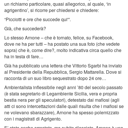
un richiamo particolare, quasi allegorico, al quale, ‘in
agrigentino’, si ricorre per chiedersi e chiedere:
“Picciotti e ore che succede qui'”.
Già, che succederà?
Lo stesso Arnone – che è tornato, felice, su Facebook,
dove ne ha per tutti – ha postato una sua foto (che vedete
sopra) che è, come dire?, molto indicativa circa quello che
ha in testa di fare…
Già ha pubblicato una lettera che Vittorio Sgarbi ha inviato
al Presidente della Repubblica, Sergio Mattarella. Dove si
racconta di un suo libro sequestrato dopo 24 ore…
Ambientalista inflessibile negli anni ’80 del secolo passato
(è stata segretario di Legambiente Sicilia, vera e propria
bestia nera per gli speculatori), detestato dai mafiosi (agli
atti ci sono intercettazioni dalle quali risulta che i mafiosi se
ne volevano sbarazzare), Arnone ha spesso polemizzato
con i magistrati di Agrigento.
E’ stato anche arrestato, ma subito rilasciato. Arnone è una