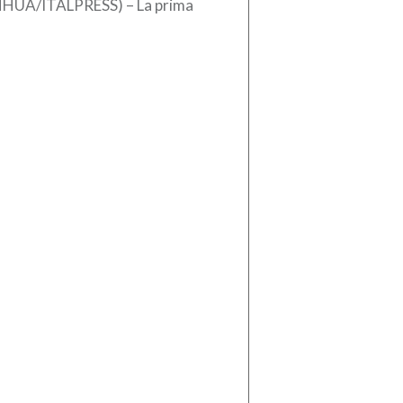
NHUA/ITALPRESS) – La prima
taforma eolica galleggiante
ese da 16 megawatt, sviluppata
odo indipendente e dotata di