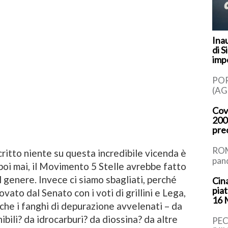
Ina
di S
imp
PO
(AG
il t
Cov
par
200
Schi
pre
[…]
ROM
ritto niente su questa incredibile vicenda è
pan
oi mai, il Movimento 5 Stelle avrebbe fatto
rap
genere. Invece ci siamo sbagliati, perché
Cina
tot
pia
trov
ato dal Senato con i voti di grillini e Lega,
16
o che i fanghi di depurazione avvelenati – da
ili? da idrocarburi? da diossina? da altre
PEC