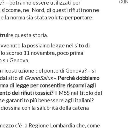
(XI
? – potranno essere utilizzati per
piat
E siccome, nel Nord, di questi rifiuti non ne
cin
he la norma sia stata voluta per portare
in m
[…]
ruire questa storia.
vvenuto la possiamo legge nel sito di
e allo scorso 11 novembre, poco prima
o su Genova.
a ricostruzione del ponte di Genova? – si
dal sito di
GranoSalus
–
Perché dobbiamo
rma di legge per consentire risparmi agli
ento dei rifiuti tossici?
Il M5S nel titolo del
 garantito più benessere agli italiani?
 diossina con la salubrità della catena
 mezzo c’è la Regione Lombardia che, come