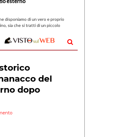
zio esterno
che disponiamo di un vero e proprio
ino, sia che si tratti di un piccolo
o all’aperto, l’idea è […]