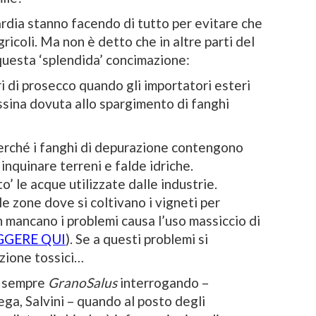
dia stanno facendo di tutto per evitare che
agricoli. Ma non è detto che in altre parti del
 questa ‘splendida’ concimazione:
ri di prosecco quando gli importatori esteri
ssina dovuta allo spargimento di fanghi
erché i fanghi di depurazione contengono
nquinare terreni e falde idriche.
’ le acque utilizzate dalle industrie.
le zone dove si coltivano i vigneti per
n mancano i problemi causa l’uso massiccio di
GGERE QUI
). Se a questi problemi si
zione tossici…
e sempre
GranoSalus
interrogando –
ega, Salvini – quando al posto degli