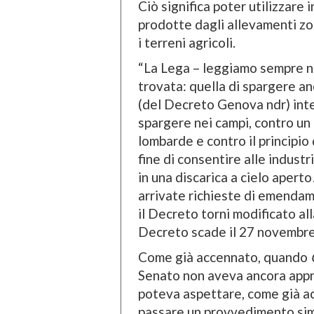
Ciò significa poter utilizzare
prodotte dagli allevamenti zoo
i terreni agricoli.
“La Lega – leggiamo sempre nel
trovata: quella di spargere anc
(del Decreto Genova ndr) inten
spargere nei campi, contro un
lombarde e contro il principio 
fine di consentire alle indust
in una discarica a cielo apert
arrivate richieste di emendam
il Decreto torni modificato all
Decreto scade il 27 novembre 
Come già accennato, quando
Senato non aveva ancora appr
poteva aspettare, come già acc
passare un provvedimento sim