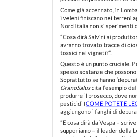
Come già accennato, in Lombar
i veleni finiscano nei terreni 
Nord Italia non si sperimenti
“Cosa dirà Salvini ai produtto
avranno trovato tracce di dio
tossici nei vigneti?”.
Questo è un punto cruciale. P
spesso sostanze che possono i
Soprattutto se hanno ‘depurato
GranoSalus
cita l’esempio del
produrre il prosecco, dove no
pesticidi (
COME POTETE LE
aggiungono i fanghi di depura
“E cosa dirà da Vespa – scriv
supponiamo – il leader della L