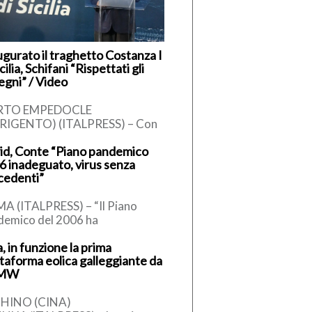
ugurato il traghetto Costanza I
icilia, Schifani “Rispettati gli
egni” / Video
RTO EMPEDOCLE
RIGENTO) (ITALPRESS) – Con
aglio del nastro inaugurale da
id, Conte “Piano pandemico
te del presidente Renato
6 inadeguato, virus senza
fani, è ufficialmente operativo
cedenti”
A (ITALPRESS) – “Il Piano
demico del 2006 ha
presentato una risposta
, in funzione la prima
almente inadeguata, perchè ci
ttaforma eolica galleggiante da
avamo dinanzi a un […]
 MW
HINO (CINA)