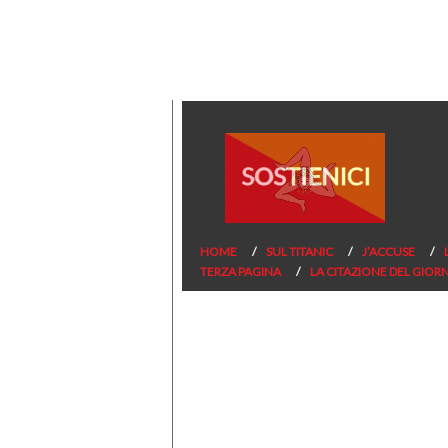
HOME
SUL TITANIC
J’ACCUSE
TERZA PAGINA
LA CITAZIONE DEL GIOR