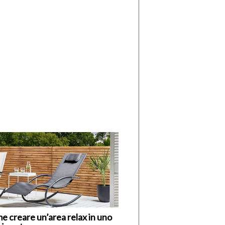
di
I
Nuovi
Vespri
e creare un’area relax in uno