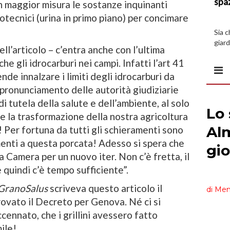
spa
 in maggior misura le sostanze inquinanti
tecnici (urina in primo piano) per concimare
Sia 
giard
l’articolo – c’entra anche con l’ultima
spazi
he gli idrocarburi nei campi. Infatti l’art 41
de innalzare i limiti degli idrocarburi da
 pronunciamento delle autorità giudiziarie
di tutela della salute e dell’ambiente, al solo
rie la trasformazione della nostra agricoltura
o! Per fortuna da tutti gli schieramenti sono
enti a questa porcata! Adesso si spera che
a Camera per un nuovo iter. Non c’è fretta, il
quindi c’è tempo sufficiente”.
GranoSalus
scriveva questo articolo il
ovato il Decreto per Genova. Né ci si
ennato, che i grillini avessero fatto
ile!