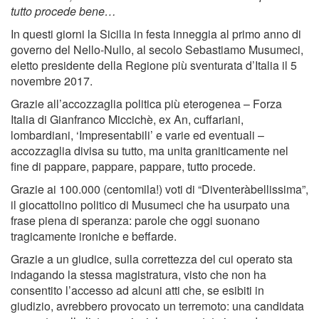
tutto procede bene…
In questi giorni la Sicilia in festa inneggia al primo anno di
governo del Nello-Nullo, al secolo Sebastiamo Musumeci,
eletto presidente della Regione più sventurata d’Italia il 5
novembre 2017.
Grazie all’accozzaglia politica più eterogenea – Forza
Italia di Gianfranco Miccichè, ex An, cuffariani,
lombardiani, ‘Impresentabili’ e varie ed eventuali –
accozzaglia divisa su tutto, ma unita graniticamente nel
fine di pappare, pappare, pappare, tutto procede.
Grazie ai 100.000 (centomila!) voti di “Diventeràbellissima”,
il giocattolino politico di Musumeci che ha usurpato una
frase piena di speranza: parole che oggi suonano
tragicamente ironiche e beffarde.
Grazie a un giudice, sulla correttezza del cui operato sta
indagando la stessa magistratura, visto che non ha
consentito l’accesso ad alcuni atti che, se esibiti in
giudizio, avrebbero provocato un terremoto: una candidata