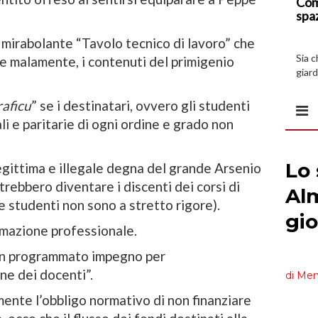
Com
spa
un mirabolante “Tavolo tecnico di lavoro” che
Sia 
e malamente, i contenuti del primigenio
giard
spazi
raficu
” se i destinatari, ovvero gli studenti
ali e paritarie di ogni ordine e grado non
legittima e illegale degna del grande Arsenio
trebbero diventare i discenti dei corsi di
 studenti non sono a stretto rigore).
ormazione professionale.
un programmato impegno per
ne dei docenti”.
mente l’obbligo normativo di non finanziare