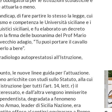
è obbligatoria per le istituzioni scolastiche e
 attuarla o meno.
dicap, di fare partire lo stesso la legge, cui
mo e competenza le Università siciliane e i
guistici siciliani, e fu elaborato un decreto
on la firma delle buonanima del Prof Mario
ecchio adagio, “Tu puoi portare il cavallo
erlo a bere”.
e radiologo autoprestatosi all’Istruzione,
punto, le nuove linee guida per l’attuazione.
o arricchite con studi sullo Statuto, alla cui
struzione (per tutti l’art. 14, lett. r) il
eressato, e dall’altra vengono immiserite
ndipendentista, degradata a fenomeno
no Armao, leader di Sicilia Nazione, era
entito offeso al sentirsi equiparare a Peppe