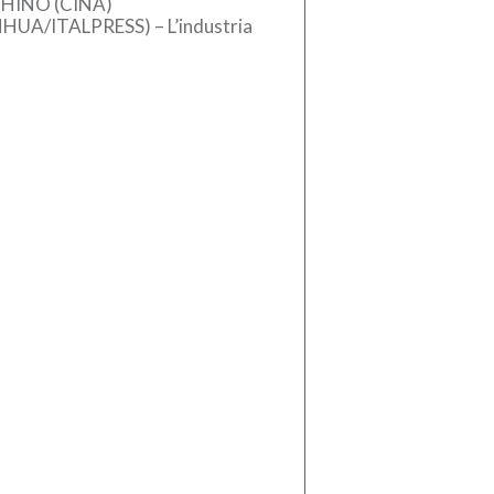
HINO (CINA)
NHUA/ITALPRESS) – L’industria
se dei macchinari ha registrato
crescita stabile nel primo
estre del 2026, sostenuta
l’aumento […]