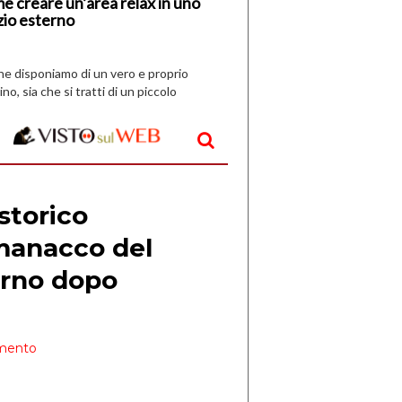
e creare un’area relax in uno
zio esterno
che disponiamo di un vero e proprio
ino, sia che si tratti di un piccolo
o all’aperto, l’idea è […]