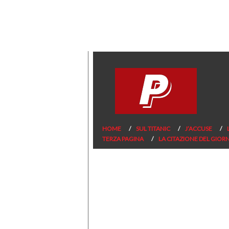
HOME
SUL TITANIC
J’ACCUSE
TERZA PAGINA
LA CITAZIONE DEL GIOR