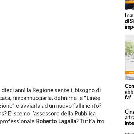
Ina
di S
imp
Coma
 dieci anni la Regione sente il bisogno di
abb
fa”
ata, rimpannucciarla, definirne le “Linee
zione” e avviarla ad un nuovo fallimento?
Cina
s? E’ scemo l’assessore della Pubblica
a tr
 professionale
Roberto Lagalla
? Tutt’altro,
inte