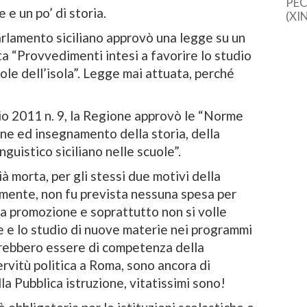
PEC
e un po’ di storia.
(XI
cine
arlamento siciliano approvò una legge su un
una 
a “Provvedimenti intesi a favorire lo studio
sem
dal
uole dell’isola”. Legge mai attuata, perché
o 2011 n. 9, la Regione approvò le “Norme
one ed insegnamento della storia, della
nguistico siciliano nelle scuole”.
 morta, per gli stessi due motivi della
amente, non fu prevista nessuna spesa per
ta promozione e soprattutto non si volle
e e lo studio di nuove materie nei programmi
vrebbero essere di competenza della
ervitù politica a Roma, sono ancora di
a Pubblica istruzione, vitatissimi sono!