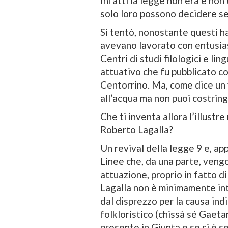
Infatti la legge non era e non 
solo loro possono decidere se
Si tentò, nonostante questi han
avevano lavorato con entusias
Centri di studi filologici e lin
attuativo che fu pubblicato c
Centorrino. Ma, come dice un v
all’acqua ma non puoi costring
Che ti inventa allora l’illustr
Roberto Lagalla?
Un revival della legge 9 e, ap
Linee che, da una parte, vengon
attuazione, proprio in fatto di i
Lagalla non è minimamente int
dal disprezzo per la causa i
folkloristico (chissà sé Gaeta
presente in Giunta e se si è s