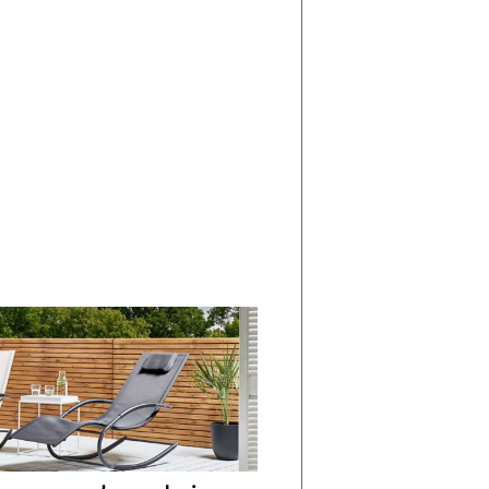
di
I
Nuovi
Vespri