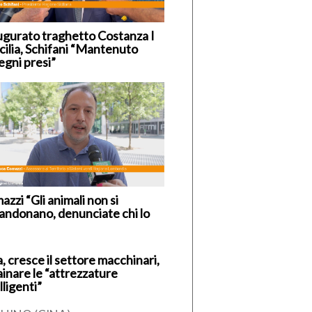
ugurato traghetto Costanza I
icilia, Schifani “Mantenuto
egni presi”
zzi “Gli animali non si
andonano, denunciate chi lo
, cresce il settore macchinari,
ainare le “attrezzature
lligenti”