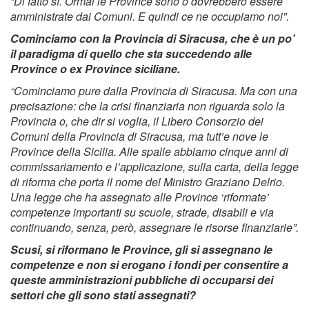
“Di fatto sì. Ormai le Province sono o dovrebbero essere
amministrate dai Comuni. E quindi ce ne occupiamo noi”.
Cominciamo con la Provincia di Siracusa, che è un po’
il paradigma di quello che sta succedendo alle
Province o ex Province siciliane.
“Cominciamo pure dalla Provincia di Siracusa. Ma con una
precisazione: che la crisi finanziaria non riguarda solo la
Provincia o, che dir si voglia, il Libero Consorzio dei
Comuni della Provincia di Siracusa, ma tutt’e nove le
Province della Sicilia. Alle spalle abbiamo cinque anni di
commissariamento e l’applicazione, sulla carta, della legge
di riforma che porta il nome del Ministro Graziano Delrio.
Una legge che ha assegnato alle Province ‘riformate’
competenze importanti su scuole, strade, disabili e via
continuando, senza, però, assegnare le risorse finanziarie”.
Scusi, si riformano le Province, gli si assegnano le
competenze e non si erogano i fondi per consentire a
queste amministrazioni pubbliche di occuparsi dei
settori che gli sono stati assegnati?