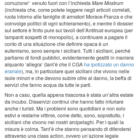
corruzione” venuto fuori con l’inchiesta
Mare Mostrum
(inchiesta che, come potete leggere negli articoli correlati,
ruota intorno alle famiglie di armatori Morace-Franza e che
coinvolge politici di ogni schieramento), e mentre il dossier
sul settore è finito pure sui tavoli dell’Antitrust europea (per
lampanti sospetti di monopolio), a continuare a pagare il
conto di una situazione che definire opaca è un
eufemismo, sono sempre i siciliani. Tutti i siciliani, perché
parliamo di fondi pubblici, evidentemente gestiti in maniera
alquanto ‘allegra’ (tant’è che il CGA
ha ipotizzato un danno
erariale
), ma, in particolare quei siciliani che vivono nelle
isole minori e che devono subire oltre al danno, la beffa di
servizi che fanno acqua da tutte le parti.
Non a caso, quella appena trascorsa è stata un’altra estate
da incubo. Disservizi continui che hanno fatto infuriare
anche i turisti. Ma i problemi sono quotidiani e non solo
estivi e restarne vittime, come detto, sono, soprattutto, i
siciliani che vivono nei nostri arcipelaghi. Per i quali la
misura è colma. Tant’è che stanno pensando di difendersi
attraverso una class action, ovvero un’azione legale