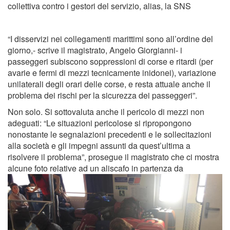
collettiva contro i gestori del servizio, alias, la SNS
“I disservizi nei collegamenti marittimi sono all’ordine del
giorno,- scrive il magistrato, Angelo Giorgianni- i
passeggeri subiscono soppressioni di corse e ritardi (per
avarie e fermi di mezzi tecnicamente inidonei), variazione
unilaterali degli orari delle corse, e resta attuale anche il
problema dei rischi per la sicurezza dei passeggeri”.
Non solo. Si sottovaluta anche il pericolo di mezzi non
adeguati: “Le situazioni pericolose si ripropongono
nonostante le segnalazioni precedenti e le sollecitazioni
alla società e gli impegni assunti da quest’ultima a
risolvere il problema”, prosegue il magistrato che ci mostra
alcune foto relative ad un aliscafo in partenza da